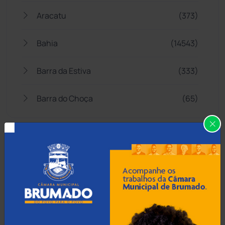
Aracatu
(373)
Bahia
(14543)
Barra da Estiva
(333)
Barra do Choça
(65)
Belo Campo
(57)
Bom Jesus da Lapa
(505)
Boquira
(152)
Botuporã
(72)