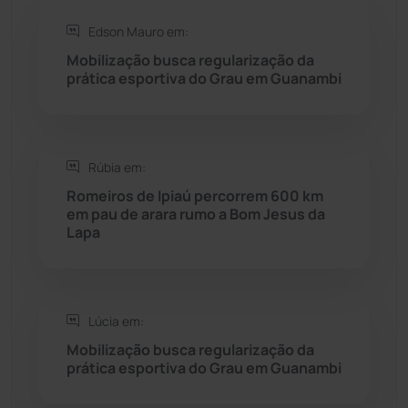
Rio do Antônio
(203)
Edson Mauro em:
Mobilização busca regularização da
Rio do Pires
(97)
prática esportiva do Grau em Guanambi
Saúde
(2427)
Rúbia em:
Seabra
(49)
Romeiros de Ipiaú percorrem 600 km
em pau de arara rumo a Bom Jesus da
Sebastião Laranjeiras
(96)
Lapa
Sítio do Mato
(42)
Sudoeste Baiano
(1530)
Lúcia em:
Mobilização busca regularização da
prática esportiva do Grau em Guanambi
Tanhaçu
(425)