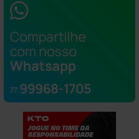
Compartilhe
com nosso
Whatsapp
99968-1705
77