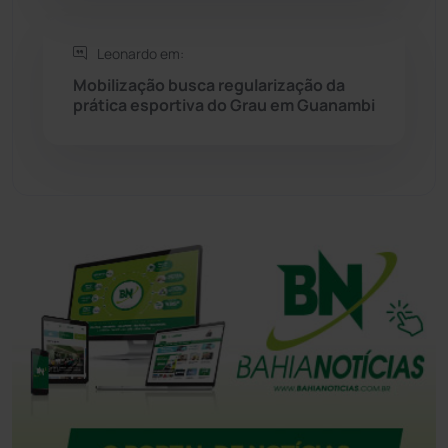
Tanque Novo
(126)
Leonardo em:
Tecnologia
(12)
Mobilização busca regularização da
prática esportiva do Grau em Guanambi
Urandi
(155)
Vitória da Conquista
(2513)