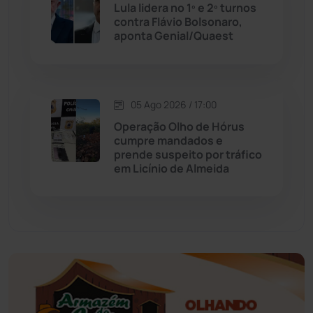
Educação
(231)
Lula lidera no 1º e 2º turnos
contra Flávio Bolsonaro,
aponta Genial/Quaest
Érico Cardoso
(82)
Esportes
(522)
05 Ago 2026 / 17:00
Eventos
(24)
Operação Olho de Hórus
cumpre mandados e
prende suspeito por tráfico
Feira da Mata
(23)
em Licínio de Almeida
Guajeru
(130)
Guanambi
(3492)
Ibiassucê
(167)
Ibicoara
(220)