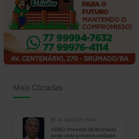
Ibipitanga
(116)
Ibitiara
(31)
Igaporã
(217)
Ituaçu
(256)
Iuiu
(173)
Mais Clicadas
Jacaraci
(97)
Jequié
(311)
04 Ago 2026 / 14:45
VÍDEO: Presídio de Brumado
pode virar primeira unidade
Jussiape
(97)