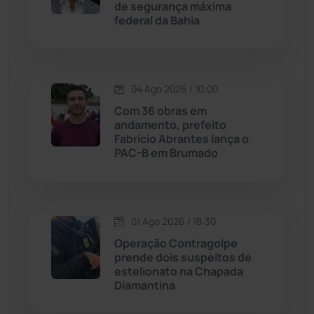
de segurança máxima
federal da Bahia
Justiça
(1464)
Lagoa Real
(182)
04 Ago 2026 / 10:00
Licínio de Almeida
(118)
Com 36 obras em
andamento, prefeito
Fabrício Abrantes lança o
Livramento de Nossa...
(1338)
PAC-B em Brumado
Macaúbas
(713)
01 Ago 2026 / 18:30
Maetinga
(101)
Operação Contragolpe
prende dois suspeitos de
Malhada
(82)
estelionato na Chapada
Diamantina
Malhada de Pedras
(507)