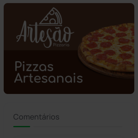
Planalto
(59)
Poções
(182)
Polícia Civil
(55)
Polícia Militar
(27)
Política
(03)
Presidente Jânio Qu...
(125)
Riacho de Santana
(309)
Comentários
Rio de Contas
(410)