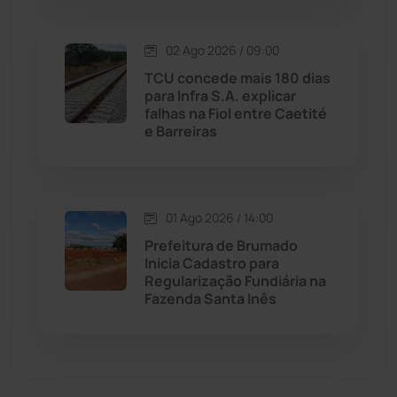
Matina
(71)
02 Ago 2026 / 09:00
TCU concede mais 180 dias
Mortugaba
(31)
para Infra S.A. explicar
falhas na Fiol entre Caetité
Mundo
(436)
e Barreiras
Oliveira dos Brejinhos
(67)
01 Ago 2026 / 14:00
Palmas de Monte Alto
(260)
Prefeitura de Brumado
Inicia Cadastro para
Paramirim
(341)
Regularização Fundiária na
Fazenda Santa Inês
Pindaí
(103)
Piripá
(90)