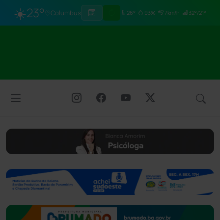
☀️
23°
Columbus
26°
93%
7km/h
32°/21°