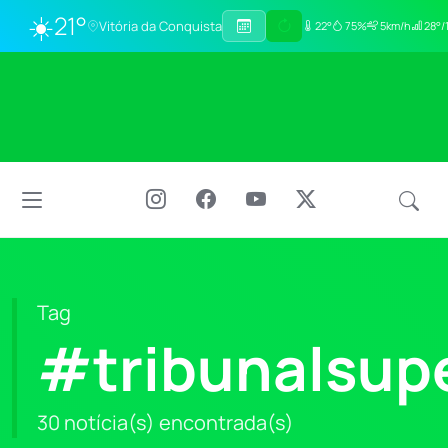
☀️
21°
Vitória da Conquista
22°
75%
5km/h
28°/
Tag
#tribunalsupe
30 notícia(s) encontrada(s)