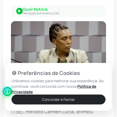
Ouvir Notícia
Narração automática (IA)
🍪 Preferências de Cookies
Utilizamos cookies para melhorar sua experiência. Ao
continuar, você concorda com nossa
Política de
Foto: Marcos Oliveira/Agência Senado
Privacidade
.
Concordar e Fechar
A presidente do Tribunal Superior Eleitoral
(TSE), ministra Cármen Lúcia, afirmou