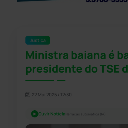
Justiça
Ministra baiana é b
presidente do TSE 
22 Mai 2025 / 12:30
Ouvir Notícia
Narração automática (IA)