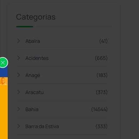
Categorias
Abaíra
(41)
Acidentes
(665)
Anagé
(183)
Aracatu
(373)
Bahia
(14544)
Barra da Estiva
(333)