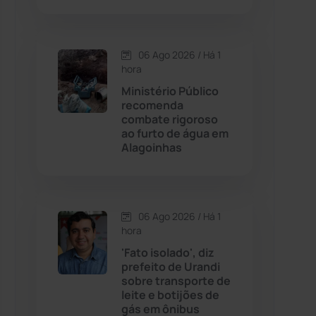
Contendas do Sincorá
(79)
06 Ago 2026 / Há 1
hora
Cordeiros
(49)
Ministério Público
recomenda
Dom Basílio
(391)
combate rigoroso
ao furto de água em
Alagoinhas
Economia
(1235)
Educação
(232)
06 Ago 2026 / Há 1
Érico Cardoso
(82)
hora
'Fato isolado', diz
prefeito de Urandi
Esportes
(522)
sobre transporte de
leite e botijões de
Eventos
(24)
gás em ônibus