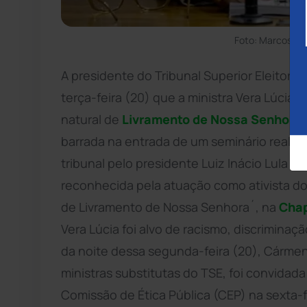
Foto: Marcos Ol
A presidente do Tribunal Superior Eleitoral
terça-feira (20) que a ministra Vera Lúcia
natural de
Livramento de Nossa Senhora
,
barrada na entrada de um seminário realiz
tribunal pelo presidente Luiz Inácio Lula d
reconhecida pela atuação como ativista do
de Livramento de Nossa Senhora´, na
Cha
Vera Lúcia foi alvo de racismo, discrimina
da noite dessa segunda-feira (20), Cármen
ministras substitutas do TSE, foi convidad
Comissão de Ética Pública (CEP) na sexta-f