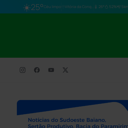
☀️
25°
Céu limpo
Vitória da Conq…
26°
52%
5km