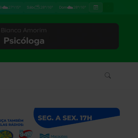
☁️
⛅
☁️
ã
27°/15°
Sáb
28°/16°
Dom
28°/16°