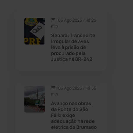
Caetanos
(47)
Caetité
(1504)
06 Ago 2026 / Há 25
min
Candiba
(157)
Sebara: Transporte
irregular de aves
leva à prisão de
Cândido Sales
(120)
procurado pela
Justiça na BR-242
Caraíbas
(103)
Carinhanha
(299)
06 Ago 2026 / Há 55
min
Caturama
(65)
Avanço nas obras
da Ponte do São
Félix exige
Chapada Diamantina
(430)
adequação na rede
elétrica de Brumado
Condeúba
(133)