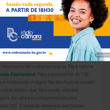
iveira/Agência Senado
 (TSE), ministra Cármen Lúcia, afirmou nesta
 Santana Araújo, uma das integrantes da Corte e
 foi alvo de racismo e discriminação ao ser
ado na semana passada em Brasília. Indicada ao
Fecha em 7
a Silva, Vera Lúcia é uma advogada baiana
 movimento de mulheres negras. Ela é natural
pada Diamantina
. Para a presidente do TSE,
ção e tratamento indigno. Na abertura de sessão
 Lúcia relatou que Vera Lúcia, uma das
a para dar uma palestra promovida pela
eira (16). O tema do seminário era Gestão