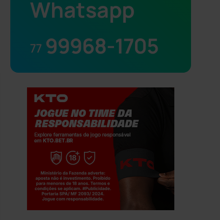
Whatsapp
99968-1705
77
Jogue com responsabilidade. 18+