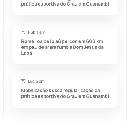
prática esportiva do Grau em Guanambi
Sebastião Laranjeiras
(96)
Sítio do Mato
(42)
Rúbia em:
Romeiros de Ipiaú percorrem 600 km
Sudoeste Baiano
(1530)
em pau de arara rumo a Bom Jesus da
Lapa
Tanhaçu
(426)
Tanque Novo
(126)
Lúcia em:
Mobilização busca regularização da
Tecnologia
(12)
prática esportiva do Grau em Guanambi
Urandi
(157)
Vitória da Conquista
(2514)