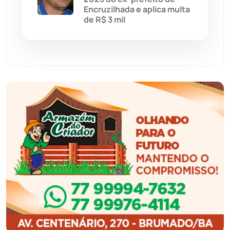
Encruzilhada e aplica multa
Feira da Mata
(23)
de R$ 3 mil
Guajeru
(130)
Guanambi
(3498)
Ibiassucê
(167)
Ibicoara
(221)
Ibipitanga
(116)
Ibitiara
(32)
Igaporã
(218)