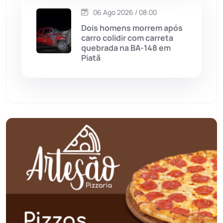
Oliveira dos Brejinhos
(67)
06 Ago 2026 / 08:00
Dois homens morrem após
Palmas de Monte Alto
(261)
carro colidir com carreta
quebrada na BA-148 em
Paramirim
(342)
Piatã
Pindaí
(103)
Piripá
(90)
Planalto
(59)
Poções
(182)
Polícia Civil
(58)
Polícia Militar
(27)