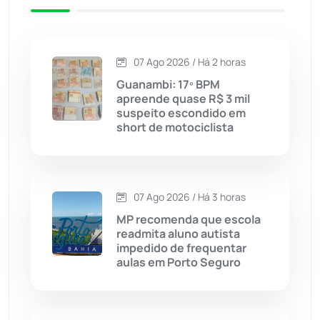
Caetité
(1504)
07 Ago 2026 / Há 2 horas
Candiba
(157)
Guanambi: 17º BPM
apreende quase R$ 3 mil
Cândido Sales
(121)
suspeito escondido em
short de motociclista
Caraíbas
(103)
Carinhanha
(300)
07 Ago 2026 / Há 3 horas
MP recomenda que escola
Caturama
(65)
readmita aluno autista
impedido de frequentar
aulas em Porto Seguro
Chapada Diamantina
(430)
Condeúba
(133)