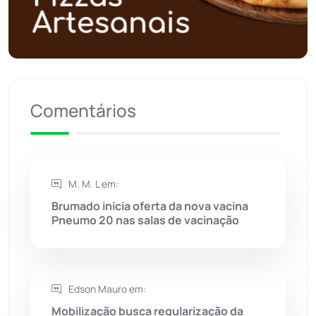
Política
(03)
Presidente Jânio Qu...
(125)
Comentários
Riacho de Santana
(309)
Rio de Contas
(410)
M. M. L em:
Rio do Antônio
(203)
Brumado inicia oferta da nova vacina
Pneumo 20 nas salas de vacinação
Rio do Pires
(98)
Saúde
(2427)
Edson Mauro em:
Seabra
(50)
Mobilização busca regularização da