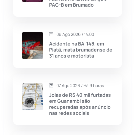
Livramento de Nossa...
(1338)
PAC-B em Brumado
Macaúbas
(714)
06 Ago 2026 / 14:00
Maetinga
(101)
Acidente na BA-148, em
Piatã, mata brumadense de
Malhada
(82)
31 anos e motorista
Malhada de Pedras
(508)
Matina
(71)
07 Ago 2026 / Há 9 horas
Joias de R$ 40 mil furtadas
em Guanambi são
Mortugaba
(31)
recuperadas após anúncio
nas redes sociais
Mundo
(437)