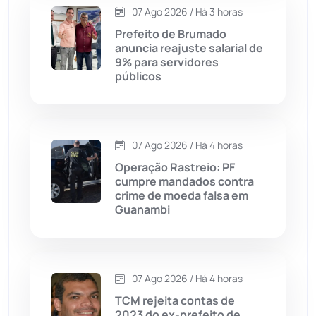
07 Ago 2026 / Há 3 horas
Contendas do Sincorá
(79)
Prefeito de Brumado
anuncia reajuste salarial de
Cordeiros
(49)
9% para servidores
públicos
Dom Basílio
(391)
Economia
(1235)
07 Ago 2026 / Há 4 horas
Operação Rastreio: PF
Educação
(232)
cumpre mandados contra
crime de moeda falsa em
Guanambi
Érico Cardoso
(82)
Esportes
(522)
07 Ago 2026 / Há 4 horas
Eventos
(24)
TCM rejeita contas de
2023 do ex-prefeito de