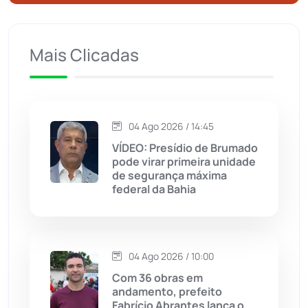
Ituaçu
(256)
Iuiu
(173)
Mais Clicadas
Jacaraci
(97)
Jequié
(314)
04 Ago 2026 / 14:45
VÍDEO: Presídio de Brumado
pode virar primeira unidade
Jussiape
(97)
de segurança máxima
federal da Bahia
Justiça
(1470)
Lagoa Real
(182)
04 Ago 2026 / 10:00
Licínio de Almeida
(118)
Com 36 obras em
andamento, prefeito
Fabrício Abrantes lança o