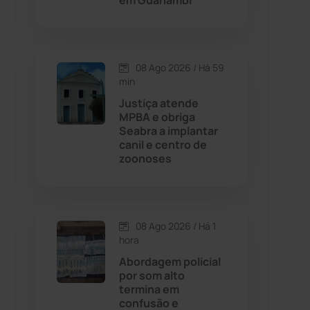
em Guanambi
Contendas do Sincorá
(79)
08 Ago 2026 / Há 59
Cordeiros
(49)
min
Justiça atende
Dom Basílio
(391)
MPBA e obriga
Seabra a implantar
canil e centro de
Economia
(1236)
zoonoses
Educação
(232)
Érico Cardoso
(82)
08 Ago 2026 / Há 1
hora
Abordagem policial
Esportes
(522)
por som alto
termina em
Eventos
(24)
confusão e