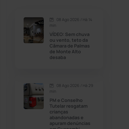
Caetanos
(47)
Caetité
(1504)
08 Ago 2026 / Há 14
min
Candiba
(157)
VÍDEO: Sem chuva
ou vento, teto da
Câmara de Palmas
Cândido Sales
(121)
de Monte Alto
desaba
Caraíbas
(103)
Carinhanha
(300)
08 Ago 2026 / Há 29
min
Caturama
(65)
PM e Conselho
Tutelar resgatam
crianças
Chapada Diamantina
(430)
abandonadas e
apuram denúncias
Condeúba
(133)