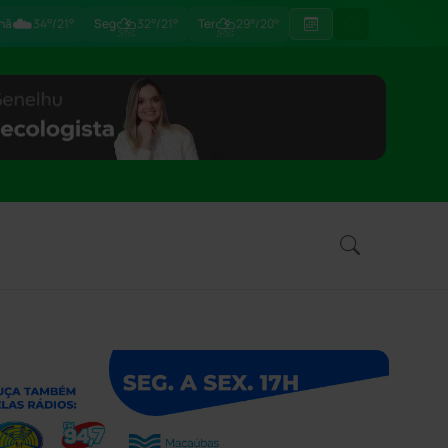
☁️
⛈
⛈
hã
34°/21°
Seg
32°/21°
Ter
29°/20°