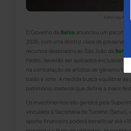
Foto: Lay Amo
O Governo da
Bahia
anunciou um pacote ro
2026, com uma diretriz clara de preservaç
recursos destinados ao São João da
Bahia
Pedro, deverão ser aplicados exclusivament
na contratação de artistas de gêneros trad
baião e xote. A medida busca equilibrar 
patrimônio imaterial que define a maior fes
Os investimentos são geridos pela Superi
vinculada à Secretaria de Turismo (Setur)
aporte financeiro poderá beneficiar até 4
regional e o fluxo de visitantes. As prefei