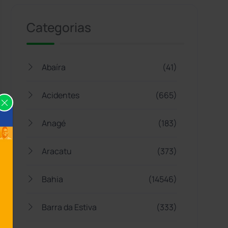
Categorias
Abaíra
(41)
Acidentes
(665)
Anagé
(183)
Aracatu
(373)
Bahia
(14546)
Barra da Estiva
(333)