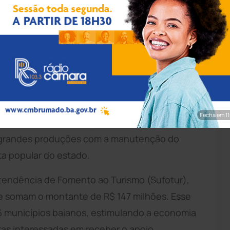
rim/Achei Sudoeste
busto de investimentos para o ciclo junino de
ão das raízes nordestinas. Pelo menos 25% dos
, além das festas de Santo Antônio e São
e na valorização da identidade cultural local e
Fecha em 9
icionais, como o forró pé-de-serra, xaxado,
as grandes produções com a manutenção do
ta popular do estado.
ntendência de Fomento ao Turismo (Sufotur),
, e somam o montante de R$ 147 milhões. Esse
16 municípios baianos, estimulando a economia
turas interessadas em receber o apoio