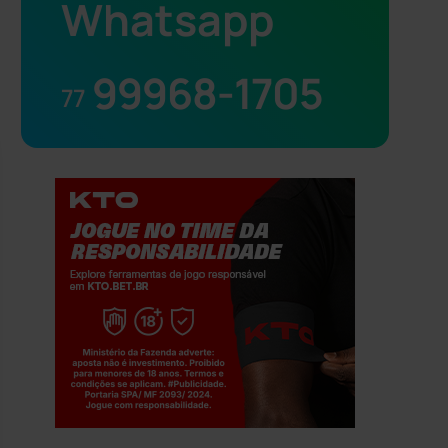
Whatsapp
99968-1705
77
Jogue com responsabilidade. 18+