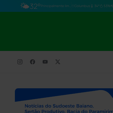
🌤️
32°
Principalmente limpo
Columbus
34°
53%