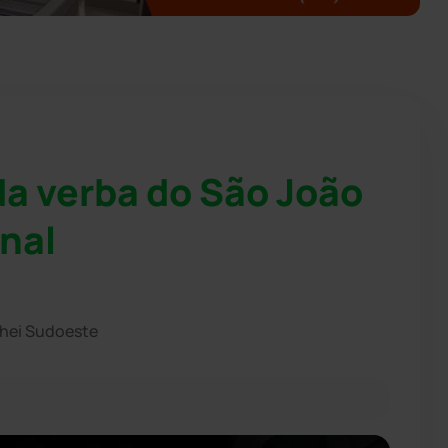
da verba do São João
onal
chei Sudoeste