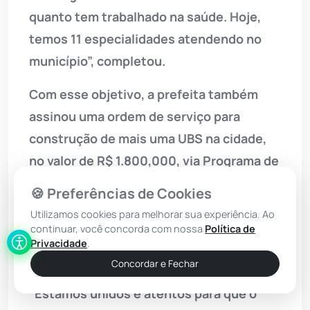
quanto tem trabalhado na saúde. Hoje,
temos 11 especialidades atendendo no
município”, completou.
Com esse objetivo, a prefeita também
assinou uma ordem de serviço para
construção de mais uma UBS na cidade,
no valor de R$ 1.800,000, via Programa de
Aceleração do Crescimento (Pac).
🍪 Preferências de Cookies
Joanina fez questão de agradecer à
Utilizamos cookies para melhorar sua experiência. Ao
parceria com os Governos Estadual e
continuar, você concorda com nossa
Política de
Privacidade
.
Federal, que tem sido fundamental para
Concordar e Fechar
alavancar o crescimento em Livramento.
“Estamos unidos e atentos para que o