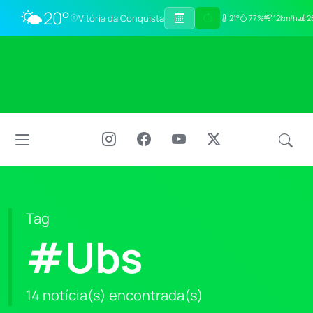
🌤️
20°
Vitória da Conquista
21°
77%
12km/h
2
Tag
#Ubs
14 notícia(s) encontrada(s)