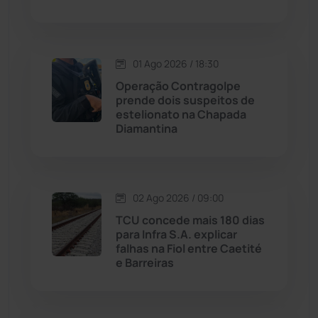
Macaúbas
(713)
01 Ago 2026 / 18:30
Maetinga
(101)
Operação Contragolpe
prende dois suspeitos de
Malhada
(82)
estelionato na Chapada
Diamantina
Malhada de Pedras
(507)
Matina
(71)
02 Ago 2026 / 09:00
TCU concede mais 180 dias
Mortugaba
(31)
para Infra S.A. explicar
falhas na Fiol entre Caetité
Mundo
(436)
e Barreiras
Oliveira dos Brejinhos
(67)