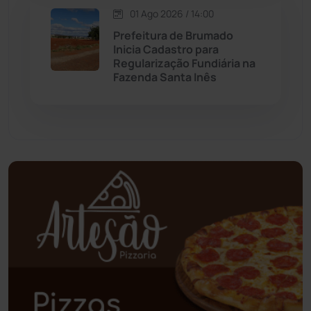
01 Ago 2026 / 14:00
Palmas de Monte Alto
(260)
Prefeitura de Brumado
Inicia Cadastro para
Paramirim
(341)
Regularização Fundiária na
Fazenda Santa Inês
Pindaí
(103)
Piripá
(90)
Planalto
(59)
Poções
(182)
Polícia Civil
(55)
Polícia Militar
(27)