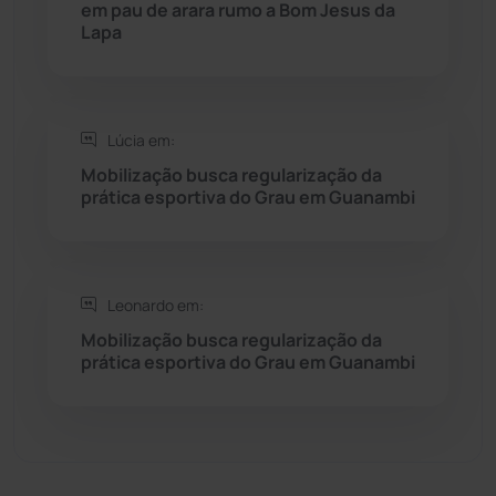
em pau de arara rumo a Bom Jesus da
Sebastião Laranjeiras
(96)
Lapa
Sítio do Mato
(42)
Sudoeste Baiano
(1530)
Lúcia em:
Mobilização busca regularização da
prática esportiva do Grau em Guanambi
Tanhaçu
(425)
Tanque Novo
(126)
Leonardo em:
Tecnologia
(12)
Mobilização busca regularização da
prática esportiva do Grau em Guanambi
Urandi
(155)
Vitória da Conquista
(2513)