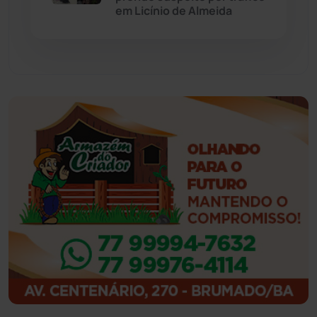
Feira da Mata
(23)
em Licínio de Almeida
Guajeru
(130)
Guanambi
(3492)
Ibiassucê
(167)
Ibicoara
(220)
Ibipitanga
(116)
Ibitiara
(31)
Igaporã
(217)
Ituaçu
(256)