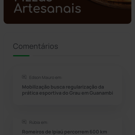
Política
(03)
Presidente Jânio Qu...
(125)
Riacho de Santana
(309)
Comentários
Rio de Contas
(410)
Rio do Antônio
(203)
Edson Mauro em:
Mobilização busca regularização da
Rio do Pires
(97)
prática esportiva do Grau em Guanambi
Saúde
(2427)
Rúbia em:
Seabra
(49)
Romeiros de Ipiaú percorrem 600 km