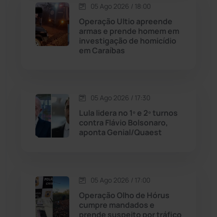
Contendas do Sincorá
(79)
05 Ago 2026 / 18:00
Operação Ultio apreende
Cordeiros
(49)
armas e prende homem em
investigação de homicídio
em Caraíbas
Dom Basílio
(391)
Economia
(1235)
05 Ago 2026 / 17:30
Educação
(231)
Lula lidera no 1º e 2º turnos
contra Flávio Bolsonaro,
aponta Genial/Quaest
Érico Cardoso
(82)
Esportes
(522)
05 Ago 2026 / 17:00
Eventos
(24)
Operação Olho de Hórus
cumpre mandados e
prende suspeito por tráfico