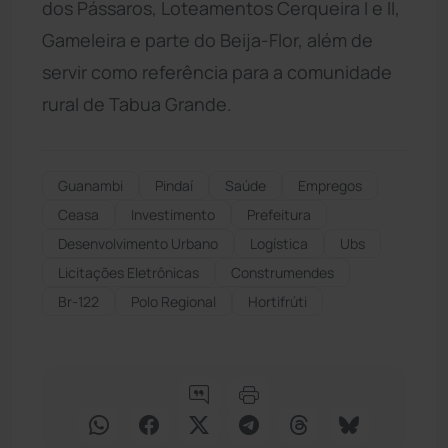
dos Pássaros, Loteamentos Cerqueira I e II,
Gameleira e parte do Beija-Flor, além de
servir como referência para a comunidade
rural de Tabua Grande.
Guanambi
Pindaí
Saúde
Empregos
Ceasa
Investimento
Prefeitura
Desenvolvimento Urbano
Logística
Ubs
Licitações Eletrônicas
Construmendes
Br‑122
Polo Regional
Hortifrúti