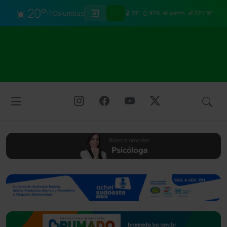
☀️
20°
Columbus
23°
95%
4km/h
32°/19°