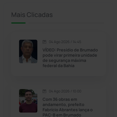
Iuiu
(173)
Mais Clicadas
Jacaraci
(97)
Jequié
(311)
04 Ago 2026 / 14:45
VÍDEO: Presídio de Brumado
pode virar primeira unidade
Jussiape
(97)
de segurança máxima
federal da Bahia
Justiça
(1464)
Lagoa Real
(182)
04 Ago 2026 / 10:00
Licínio de Almeida
(118)
Com 36 obras em
andamento, prefeito
Fabrício Abrantes lança o
Livramento de Nossa...
(1338)
PAC-B em Brumado