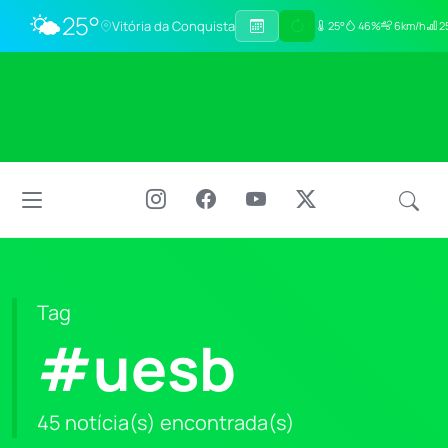
🌤️
25°
Vitória da Conquista
25°
46%
6km/h
2
Tag
#uesb
45 notícia(s) encontrada(s)