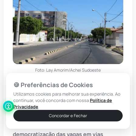
Foto: Lay Amorim/Achei Sudoeste
🍪 Preferências de Cookies
A Prefeitura de
Guanambi
oficializou
Utilizamos cookies para melhorar sua experiência. Ao
nesta sexta-feira (10) a regulamentação
continuar, você concorda com nossa
Política de
do sistema de estacionamento rotativo
Privacidade
.
pago na cidade, a chamada “Zona Azul”. O
Concordar e Fechar
Decreto nº 516 detalha como funcionará a
democratização das vagas em vias