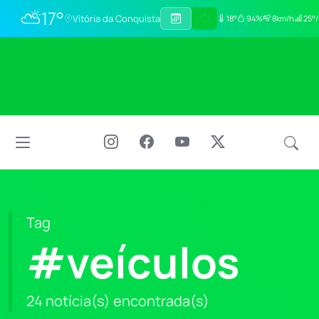
⛅
17°
Vitória da Conquista
18°
94%
8km/h
25°/
Tag
#veículos
24 notícia(s) encontrada(s)