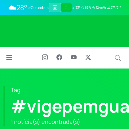
☁️
28°
Columbus
33°
85%
12km/h
27°/21°
Tag
#vigepemgua
1 notícia(s) encontrada(s)