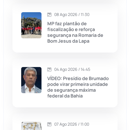
Lagoa Real
(182)
08 Ago 2026 / 11:30
MP faz plantão de
Licínio de Almeida
(118)
fiscalização e reforça
segurança na Romaria de
Bom Jesus da Lapa
Livramento de Nossa...
(1341)
Macaúbas
(716)
04 Ago 2026 / 14:45
Maetinga
(101)
VÍDEO: Presídio de Brumado
pode virar primeira unidade
de segurança máxima
Malhada
(82)
federal da Bahia
Malhada de Pedras
(508)
Matina
(71)
07 Ago 2026 / 11:00