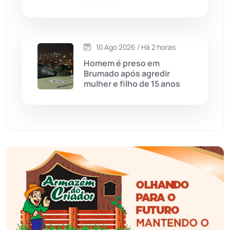
Érico Cardoso
(82)
Esportes
(522)
10 Ago 2026 / Há 2 horas
Eventos
(24)
Homem é preso em
Brumado após agredir
mulher e filho de 15 anos
Feira da Mata
(23)
Guajeru
(130)
Guanambi
(3506)
Ibiassucê
(168)
Ibicoara
(221)
Ibipitanga
(116)