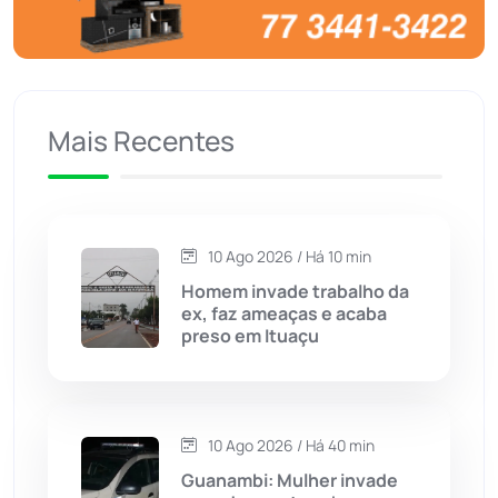
Brumado
(31970)
Caculé
(697)
Mais Recentes
Caetanos
(47)
Caetité
(1505)
10 Ago 2026 / Há 10 min
Candiba
(157)
Homem invade trabalho da
ex, faz ameaças e acaba
Cândido Sales
(121)
preso em Ituaçu
Caraíbas
(103)
10 Ago 2026 / Há 40 min
Carinhanha
(300)
Guanambi: Mulher invade