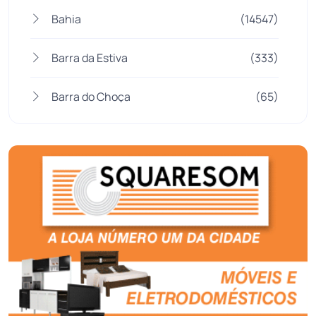
Bahia
(14547)
Barra da Estiva
(333)
Barra do Choça
(65)
Belo Campo
(57)
Bom Jesus da Lapa
(510)
Boquira
(152)
Botuporã
(73)
Brasil
(7682)