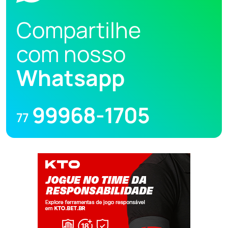
Compartilhe
com nosso
Whatsapp
99968-1705
77