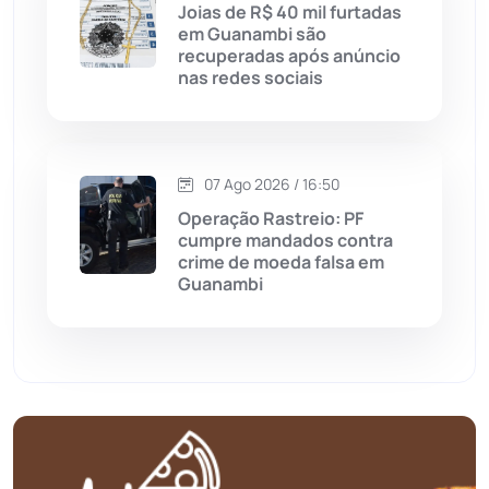
Joias de R$ 40 mil furtadas
em Guanambi são
Mortugaba
(31)
recuperadas após anúncio
nas redes sociais
Mundo
(438)
Oliveira dos Brejinhos
(67)
07 Ago 2026 / 16:50
Palmas de Monte Alto
(266)
Operação Rastreio: PF
cumpre mandados contra
crime de moeda falsa em
Paramirim
(343)
Guanambi
Pindaí
(103)
Piripá
(90)
Planalto
(59)