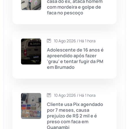
casa do ex, ataca homem
Caturama
(66)
com mordeira e golpe de
faca no pescoço
Chapada Diamantina
(430)
Condeúba
(133)
10 Ago 2026 / Há 1 hora
Adolescente de 16 anos é
Contendas do Sincorá
(80)
apreendido após fazer
'grau' e tentar fugir da PM
Cordeiros
(49)
em Brumado
Dom Basílio
(391)
10 Ago 2026 / Há 1 hora
Economia
(1236)
Cliente usa Pix agendado
por 7 meses, causa
Educação
(232)
prejuízo de R$ 2 mil e é
preso com faca em
Guanambi