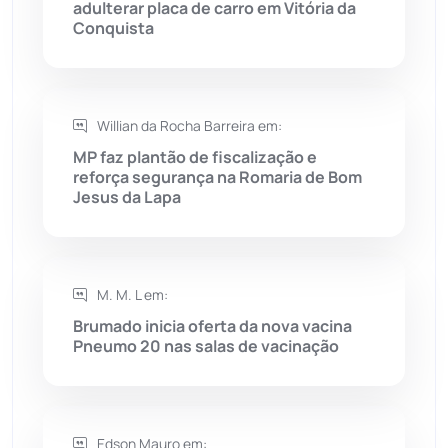
adulterar placa de carro em Vitória da
Rio do Pires
(98)
Conquista
Saúde
(2430)
Willian da Rocha Barreira em:
Seabra
(51)
MP faz plantão de fiscalização e
reforça segurança na Romaria de Bom
Sebastião Laranjeiras
(96)
Jesus da Lapa
Sítio do Mato
(42)
Sudoeste Baiano
(1531)
M. M. L em:
Brumado inicia oferta da nova vacina
Pneumo 20 nas salas de vacinação
Tanhaçu
(427)
Tanque Novo
(126)
Edson Mauro em: