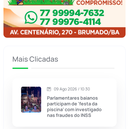
Ibitiara
(33)
Igaporã
(218)
Ituaçu
(257)
Mais Clicadas
Iuiu
(175)
Jacaraci
(97)
09 Ago 2026 / 10:30
Jequié
(314)
Parlamentares baianos
participam de 'festa da
piscina' com investigado
Jussiape
(98)
nas fraudes do INSS
Justiça
(1475)