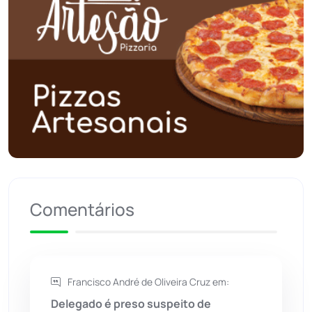
Poções
(182)
Polícia Civil
(61)
Polícia Militar
(28)
Política
(03)
Presidente Jânio Qu...
(125)
Comentários
Riacho de Santana
(309)
Rio de Contas
(411)
Francisco André de Oliveira Cruz em:
Rio do Antônio
(203)
Delegado é preso suspeito de