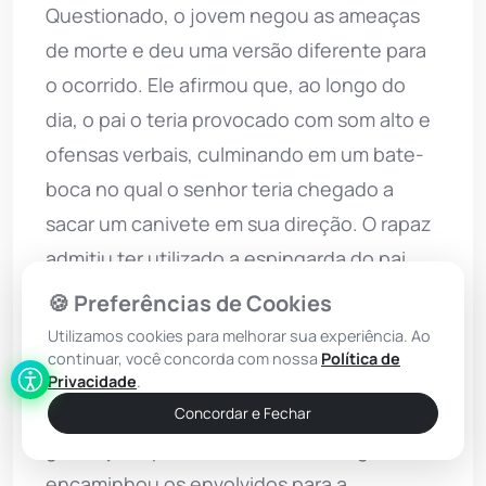
Questionado, o jovem negou as ameaças
de morte e deu uma versão diferente para
o ocorrido. Ele afirmou que, ao longo do
dia, o pai o teria provocado com som alto e
ofensas verbais, culminando em um bate-
boca no qual o senhor teria chegado a
sacar um canivete em sua direção. O rapaz
admitiu ter utilizado a espingarda do pai,
mas alegou que efetuou apenas um tiro em
🍪 Preferências de Cookies
direção ao fundo do quintal para
Utilizamos cookies para melhorar sua experiência. Ao
continuar, você concorda com nossa
Política de
descarregar a munição.
Privacidade
.
Diante do conflito e das versões distintas, a
Concordar e Fechar
guarnição apreendeu a arma de fogo e
encaminhou os envolvidos para a