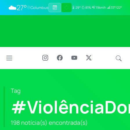
☁️
27°
Columbus
29°
81%
19km/h
33°/22°
Tag
#ViolênciaDo
198 notícia(s) encontrada(s)