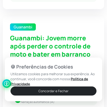
Guanambi
Guanambi: Jovem morre
após perder o controle de
moto e bater em barranco
na BA-938
🍪 Preferências de Cookies
Utilizamos cookies para melhorar sua experiência. Ao
continuar, você concorda com nossa
Política de
24 Mai 2026 / 11:35
Privacidade
.
Por: Redação - Achei Sudoeste
Concordar e Fechar
Ouvir Notícia
Narração automática (IA)