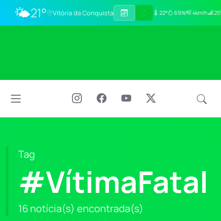
🌤️
21°
Vitória da Conquista
22°
69%
4km/h
25
Tag
#VítimaFatal
16 notícia(s) encontrada(s)