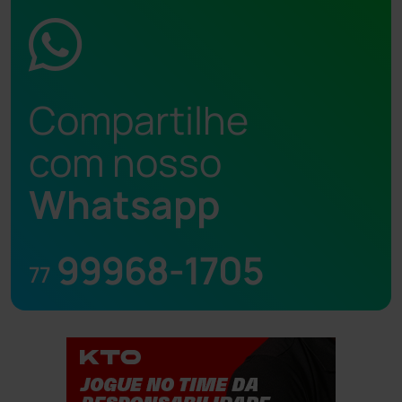
Compartilhe
com nosso
Whatsapp
99968-1705
77