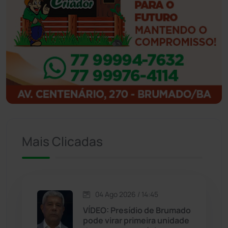
Ibicoara
(221)
Ibipitanga
(116)
Ibitiara
(32)
Igaporã
(218)
Ituaçu
(256)
Mais Clicadas
Iuiu
(173)
Jacaraci
(97)
04 Ago 2026 / 14:45
Jequié
(313)
VÍDEO: Presídio de Brumado
pode virar primeira unidade