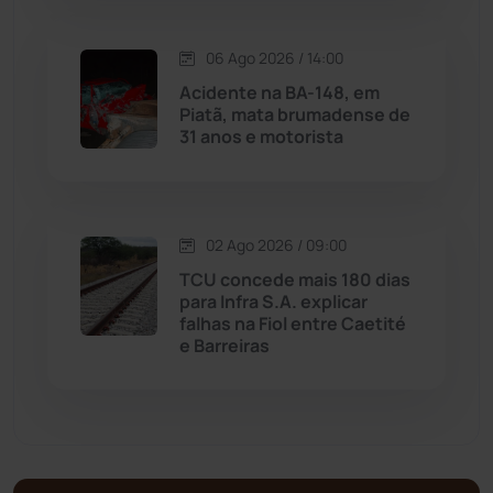
Matina
(71)
06 Ago 2026 / 14:00
Acidente na BA-148, em
Piatã, mata brumadense de
Mortugaba
(31)
31 anos e motorista
Mundo
(436)
Oliveira dos Brejinhos
(67)
02 Ago 2026 / 09:00
TCU concede mais 180 dias
Palmas de Monte Alto
(260)
para Infra S.A. explicar
falhas na Fiol entre Caetité
e Barreiras
Paramirim
(342)
Pindaí
(103)
Piripá
(90)