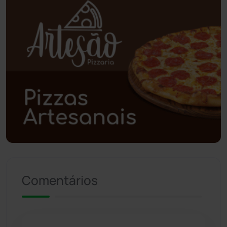
Planalto
(59)
Poções
(182)
Polícia Civil
(57)
Polícia Militar
(27)
Política
(03)
Presidente Jânio Qu...
(125)
Comentários
Riacho de Santana
(309)
Rio de Contas
(410)