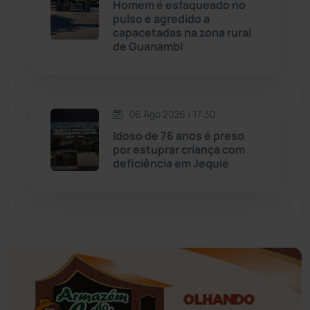
Homem é esfaqueado no
Educação
(232)
pulso e agredido a
capacetadas na zona rural
de Guanambi
Érico Cardoso
(82)
Esportes
(522)
06 Ago 2026 / 17:30
Eventos
(24)
Idoso de 76 anos é preso
por estuprar criança com
deficiência em Jequié
Feira da Mata
(23)
Guajeru
(130)
Guanambi
(3494)
Ibiassucê
(167)