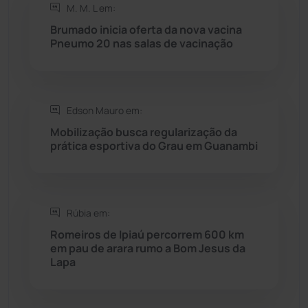
M. M. L em:
Rio do Antônio
(203)
Brumado inicia oferta da nova vacina
Pneumo 20 nas salas de vacinação
Rio do Pires
(98)
Saúde
(2427)
Edson Mauro em:
Mobilização busca regularização da
Seabra
(50)
prática esportiva do Grau em Guanambi
Sebastião Laranjeiras
(96)
Rúbia em:
Sítio do Mato
(42)
Romeiros de Ipiaú percorrem 600 km
em pau de arara rumo a Bom Jesus da
Sudoeste Baiano
(1530)
Lapa
Tanhaçu
(426)