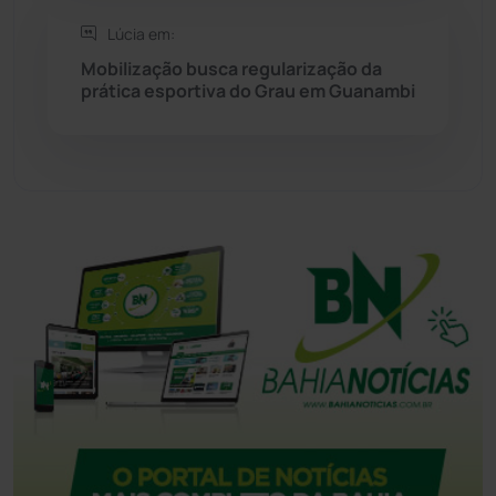
Tanque Novo
(126)
Lúcia em:
Mobilização busca regularização da
prática esportiva do Grau em Guanambi
Tecnologia
(12)
Urandi
(156)
Vitória da Conquista
(2513)