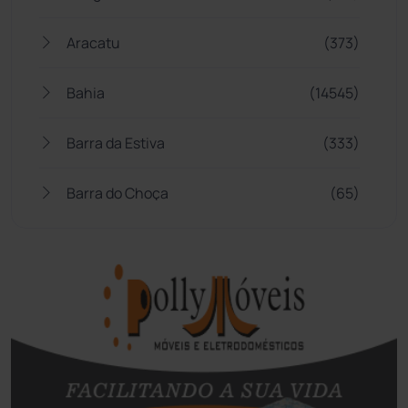
Aracatu
(373)
Bahia
(14545)
Barra da Estiva
(333)
Barra do Choça
(65)
Belo Campo
(57)
Bom Jesus da Lapa
(505)
Boquira
(152)
Botuporã
(72)