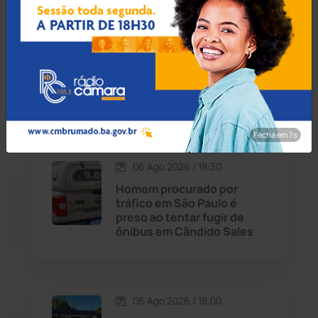
Carinhanha
(299)
07 Ago 2026 / Há 7 horas
Tanhaçu: Homem é detido
Caturama
(65)
na BA-026 transportando
R$ 1,3 milhão em mala para
Alagoas
Chapada Diamantina
(430)
Fecha em 6s
Condeúba
(133)
06 Ago 2026 / 18:30
Contendas do Sincorá
(79)
Homem procurado por
tráfico em São Paulo é
Cordeiros
(49)
preso ao tentar fugir de
ônibus em Cândido Sales
Dom Basílio
(391)
Economia
(1235)
06 Ago 2026 / 18:00