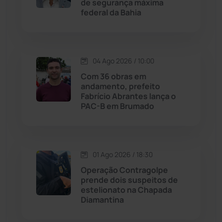
de segurança máxima
Jussiape
(97)
federal da Bahia
Justiça
(1466)
Lagoa Real
(182)
04 Ago 2026 / 10:00
Com 36 obras em
Licínio de Almeida
(118)
andamento, prefeito
Fabrício Abrantes lança o
PAC-B em Brumado
Livramento de Nossa...
(1338)
Macaúbas
(713)
01 Ago 2026 / 18:30
Maetinga
(101)
Operação Contragolpe
prende dois suspeitos de
estelionato na Chapada
Malhada
(82)
Diamantina
Malhada de Pedras
(507)