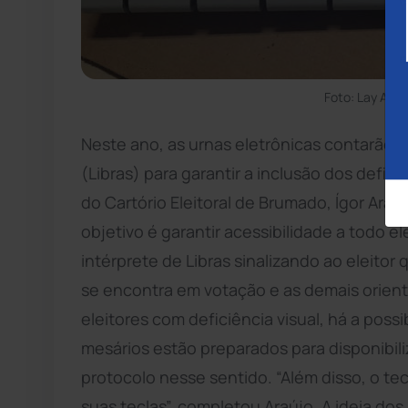
Foto: Lay Amo
Neste ano, as urnas eletrônicas contarão c
(Libras) para garantir a inclusão dos defi
do Cartório Eleitoral de Brumado, Ígor Ara
objetivo é garantir acessibilidade a todo e
intérprete de Libras sinalizando ao eleitor
se encontra em votação e as demais orient
eleitores com deficiência visual, há a poss
mesários estão preparados para disponibil
protocolo nesse sentido. “Além disso, o te
suas teclas”, completou Araújo. A ideia do