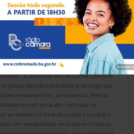
rim/Achei Sudoeste
om um intérprete da Língua Brasileira de Sinais
cientes auditivos no processo de votação. Chefe
újo explicou ao site Achei Sudoeste que o
Fecha em 7
leitorado. “A urna esse ano vai contar com uma
 que possui deficiência auditiva qual cargo que
ações nesse sentido”, acrescentou. Para os
ibilidade do voto em áudio, visto que os
izar ao mesmo um fone de ouvido e cumprir o
clado tem sensibilidade em braile em todas as
s mecanismos pensados pela Justiça Eleitoral é