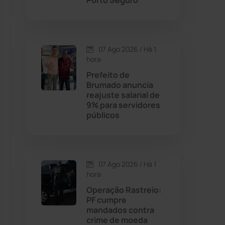
Porto Seguro
Contendas do Sincorá
(79)
07 Ago 2026 / Há 1
Cordeiros
(49)
hora
Prefeito de
Dom Basílio
(391)
Brumado anuncia
reajuste salarial de
9% para servidores
Economia
(1235)
públicos
Educação
(232)
Érico Cardoso
(82)
07 Ago 2026 / Há 1
hora
Operação Rastreio:
Esportes
(522)
PF cumpre
mandados contra
Eventos
(24)
crime de moeda