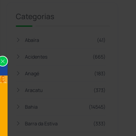
Categorias
Abaíra
(41)
Acidentes
(665)
Anagé
(183)
Aracatu
(373)
Bahia
(14545)
Barra da Estiva
(333)