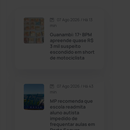
Caetanos
(47)
Caetité
(1504)
07 Ago 2026 / Há 13
min
Candiba
(157)
Guanambi: 17º BPM
apreende quase R$
3 mil suspeito
Cândido Sales
(121)
escondido em short
de motociclista
Caraíbas
(103)
Carinhanha
(300)
07 Ago 2026 / Há 43
min
Caturama
(65)
MP recomenda que
escola readmita
aluno autista
Chapada Diamantina
(430)
impedido de
frequentar aulas em
Condeúba
(133)