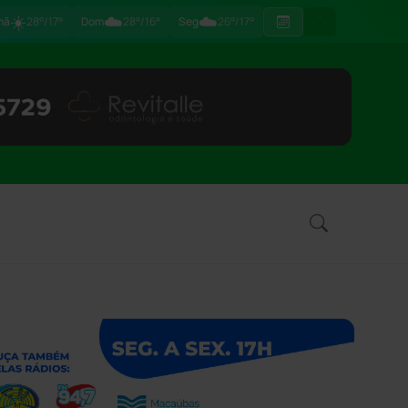
☀️
☁️
☁️
hã
28°/17°
Dom
28°/16°
Seg
26°/17°