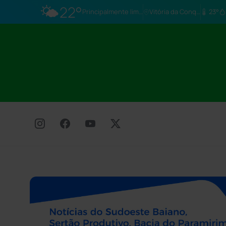
🌤️
22°
Principalmente limpo
Vitória da Conq…
23°