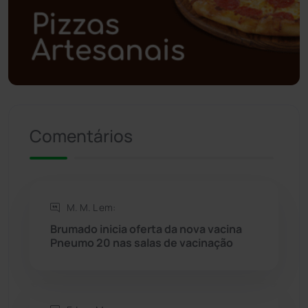
Polícia Civil
(57)
Polícia Militar
(27)
Política
(03)
Presidente Jânio Qu...
(125)
Comentários
Riacho de Santana
(309)
Rio de Contas
(410)
M. M. L em:
Brumado inicia oferta da nova vacina
Rio do Antônio
(203)
Pneumo 20 nas salas de vacinação
Rio do Pires
(98)