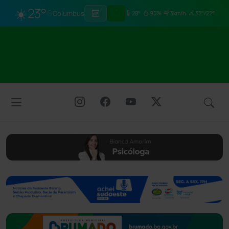
☀️
23°
Columbus
28°
95%
3km/h
32°/22°