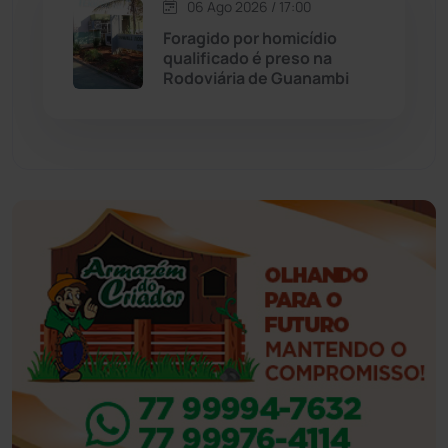
06 Ago 2026 / 17:00
Foragido por homicídio
Eventos
(24)
qualificado é preso na
Rodoviária de Guanambi
Feira da Mata
(23)
Guajeru
(130)
Guanambi
(3494)
Ibiassucê
(167)
Ibicoara
(220)
Ibipitanga
(116)
Ibitiara
(32)