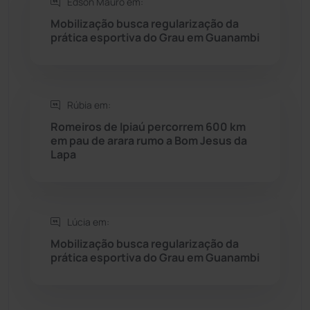
Edson Mauro em:
Saúde
(2427)
Mobilização busca regularização da
prática esportiva do Grau em Guanambi
Seabra
(50)
Sebastião Laranjeiras
(96)
Rúbia em:
Sítio do Mato
(42)
Romeiros de Ipiaú percorrem 600 km
em pau de arara rumo a Bom Jesus da
Lapa
Sudoeste Baiano
(1530)
Tanhaçu
(426)
Lúcia em:
Tanque Novo
(126)
Mobilização busca regularização da
prática esportiva do Grau em Guanambi
Tecnologia
(12)