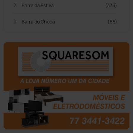
Barra da Estiva
(333)
Barra do Choça
(65)
Belo Campo
(57)
Bom Jesus da Lapa
(505)
Boquira
(152)
Botuporã
(72)
Brasil
(7679)
Brumado
(31955)