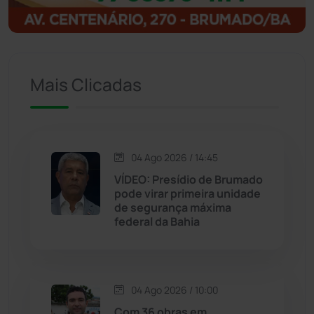
Igaporã
(218)
Ituaçu
(256)
Mais Clicadas
Iuiu
(173)
Jacaraci
(97)
04 Ago 2026 / 14:45
VÍDEO: Presídio de Brumado
Jequié
(313)
pode virar primeira unidade
de segurança máxima
federal da Bahia
Jussiape
(97)
Justiça
(1466)
04 Ago 2026 / 10:00
Lagoa Real
(182)
Com 36 obras em