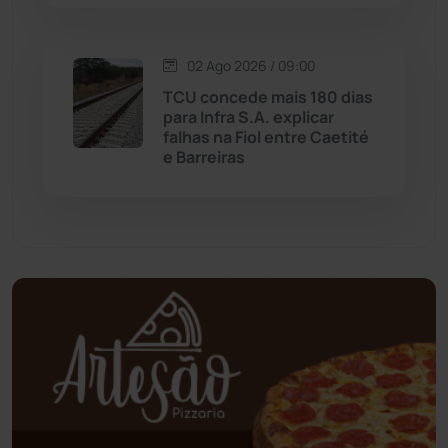
Mundo
(436)
02 Ago 2026 / 09:00
Oliveira dos Brejinhos
(67)
TCU concede mais 180 dias
para Infra S.A. explicar
Palmas de Monte Alto
(260)
falhas na Fiol entre Caetité
e Barreiras
Paramirim
(342)
Pindaí
(103)
Piripá
(90)
Planalto
(59)
Poções
(182)