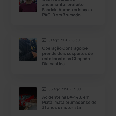
andamento, prefeito
Licínio de Almeida
(118)
Fabrício Abrantes lança o
PAC-B em Brumado
Livramento de Nossa...
(1338)
Macaúbas
(713)
01 Ago 2026 / 18:30
Operação Contragolpe
Maetinga
(101)
prende dois suspeitos de
estelionato na Chapada
Diamantina
Malhada
(82)
Malhada de Pedras
(507)
06 Ago 2026 / 14:00
Matina
(71)
Acidente na BA-148, em
Piatã, mata brumadense de
31 anos e motorista
Mortugaba
(31)