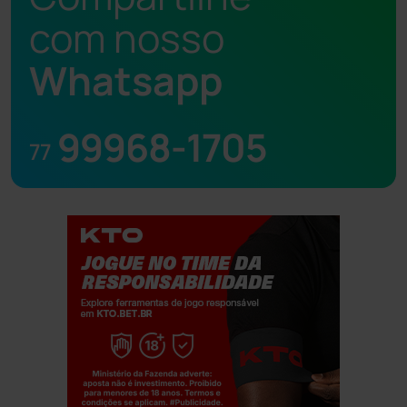
com nosso
Whatsapp
99968-1705
77