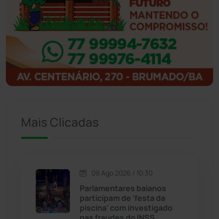
Ibipitanga
(116)
Ibitiara
(33)
Igaporã
(218)
Ituaçu
(256)
Iuiu
(174)
Mais Clicadas
Jacaraci
(97)
Jequié
(314)
09 Ago 2026 / 10:30
Parlamentares baianos
participam de 'festa da
Jussiape
(98)
piscina' com investigado
nas fraudes do INSS