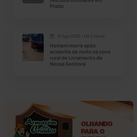
veículos escolares em
Prado
Érico Cardoso
(82)
Esportes
(522)
10 Ago 2026 / Há 2 horas
Eventos
(24)
Homem morre após
acidente de moto na zona
rural de Livramento de
Feira da Mata
(23)
Nossa Senhora
Guajeru
(130)
Guanambi
(3504)
Ibiassucê
(168)
Ibicoara
(221)