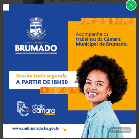
Homem destrói casa,
Caturama
(66)
ameaça companheira com
facão e acaba preso em
Contendas do Sincorá
Chapada Diamantina
(430)
Condeúba
(133)
10 Ago 2026 / Há 1 hora
Contendas do Sincorá
(80)
Justiça decreta preventiva
de delegado flagrado com
Cordeiros
(49)
Hilux apreendida em Vitória
da Conquista
Dom Basílio
(391)
Economia
(1236)
10 Ago 2026 / Há 1 hora
Fiscalização identifica
Fecha em 7s
Educação
(232)
irregularidades em 19 de 20