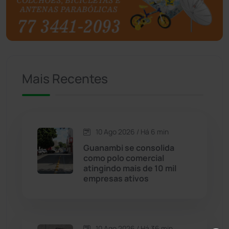
Brumado
(31967)
Caculé
(697)
Mais Recentes
Caetanos
(47)
Caetité
(1505)
10 Ago 2026 / Há 6 min
Candiba
(157)
Guanambi se consolida
como polo comercial
Cândido Sales
(121)
atingindo mais de 10 mil
empresas ativos
Caraíbas
(103)
Carinhanha
(300)
10 Ago 2026 / Há 36 min