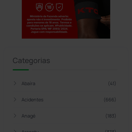
Jogue com responsabilidade. 18+
Categorias
Abaíra
(41)
Acidentes
(666)
Anagé
(183)
Aracatu
(373)