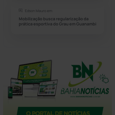
Tecnologia
(12)
Edson Mauro em:
Mobilização busca regularização da
prática esportiva do Grau em Guanambi
Urandi
(158)
Vitória da Conquista
(2518)