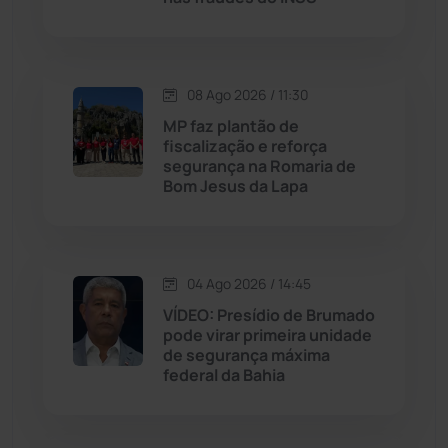
Justiça
(1473)
Lagoa Real
(182)
08 Ago 2026 / 11:30
Licínio de Almeida
(118)
MP faz plantão de
fiscalização e reforça
segurança na Romaria de
Livramento de Nossa...
(1341)
Bom Jesus da Lapa
Macaúbas
(716)
04 Ago 2026 / 14:45
Maetinga
(101)
VÍDEO: Presídio de Brumado
pode virar primeira unidade
Malhada
(82)
de segurança máxima
federal da Bahia
Malhada de Pedras
(508)