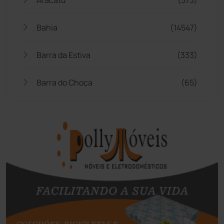
Bahia
(14547)
Barra da Estiva
(333)
Barra do Choça
(65)
Belo Campo
(57)
Bom Jesus da Lapa
(510)
Boquira
(152)
Botuporã
(73)
Brasil
(7681)