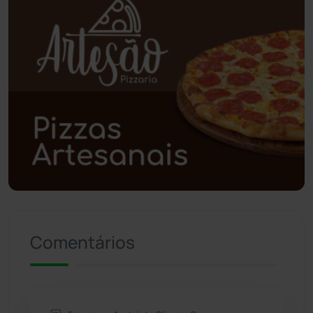
Poções
(182)
Polícia Civil
(61)
Polícia Militar
(28)
Política
(03)
Presidente Jânio Qu...
(125)
Riacho de Santana
(309)
Comentários
Rio de Contas
(411)
Rio do Antônio
(203)