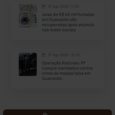
Matina
(71)
07 Ago 2026 / 11:00
Joias de R$ 40 mil furtadas
Mortugaba
(31)
em Guanambi são
recuperadas após anúncio
nas redes sociais
Mundo
(438)
Oliveira dos Brejinhos
(67)
07 Ago 2026 / 16:50
Palmas de Monte Alto
(266)
Operação Rastreio: PF
cumpre mandados contra
Paramirim
(342)
crime de moeda falsa em
Guanambi
Pindaí
(103)
Piripá
(90)
Planalto
(59)