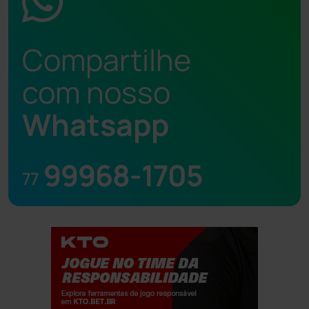
Compartilhe
com nosso
Whatsapp
99968-1705
77