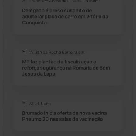
Francisco André de Oliveira Cruz em:
Delegado é preso suspeito de
Rio do Pires
(98)
adulterar placa de carro em Vitória da
Conquista
Saúde
(2430)
Seabra
(51)
Willian da Rocha Barreira em:
MP faz plantão de fiscalização e
Sebastião Laranjeiras
(96)
reforça segurança na Romaria de Bom
Jesus da Lapa
Sítio do Mato
(42)
Sudoeste Baiano
(1531)
M. M. L em:
Brumado inicia oferta da nova vacina
Tanhaçu
(427)
Pneumo 20 nas salas de vacinação
Tanque Novo
(126)