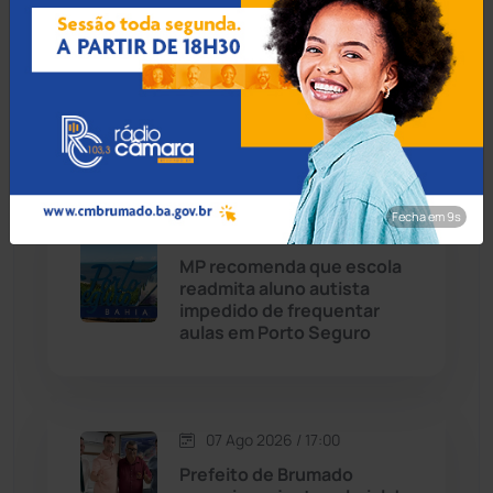
07 Ago 2026 / 18:00
Caturama
(65)
Guanambi: 17º BPM
apreende quase R$ 3 mil
suspeito escondido em
Chapada Diamantina
(430)
short de motociclista
Condeúba
(133)
Fecha em 8s
Contendas do Sincorá
(79)
07 Ago 2026 / 17:30
MP recomenda que escola
Cordeiros
(49)
readmita aluno autista
impedido de frequentar
aulas em Porto Seguro
Dom Basílio
(391)
Economia
(1235)
07 Ago 2026 / 17:00
Educação
(232)
Prefeito de Brumado