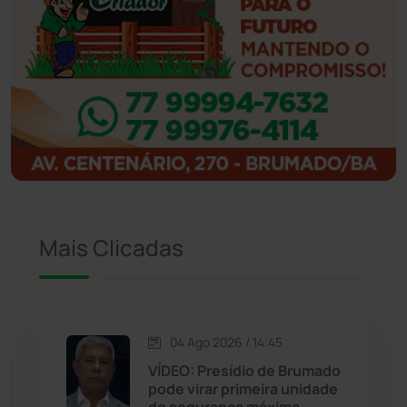
Ibipitanga
(116)
Ibitiara
(32)
Igaporã
(218)
Ituaçu
(256)
Iuiu
(173)
Mais Clicadas
Jacaraci
(97)
Jequié
(314)
04 Ago 2026 / 14:45
VÍDEO: Presídio de Brumado
Jussiape
(97)
pode virar primeira unidade