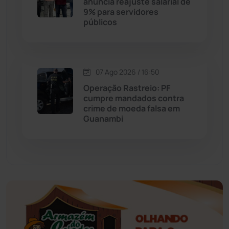
anuncia reajuste salarial de
9% para servidores
Érico Cardoso
(82)
públicos
Esportes
(522)
07 Ago 2026 / 16:50
Eventos
(24)
Operação Rastreio: PF
cumpre mandados contra
Feira da Mata
(23)
crime de moeda falsa em
Guanambi
Guajeru
(130)
Guanambi
(3498)
Ibiassucê
(167)
Ibicoara
(221)