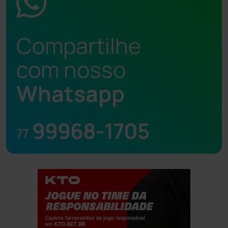
Compartilhe
com nosso
Whatsapp
99968-1705
77