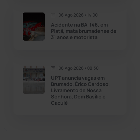
Matina
(71)
06 Ago 2026 / 14:00
Mortugaba
(31)
Acidente na BA-148, em
Piatã, mata brumadense de
31 anos e motorista
Mundo
(437)
Oliveira dos Brejinhos
(67)
06 Ago 2026 / 08:30
Palmas de Monte Alto
(261)
UPT anuncia vagas em
Brumado, Érico Cardoso,
Paramirim
(342)
Livramento de Nossa
Senhora, Dom Basílio e
Caculé
Pindaí
(103)
Piripá
(90)