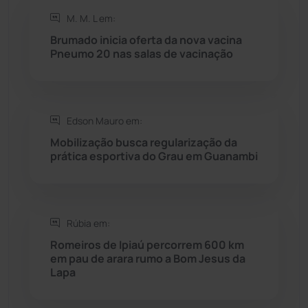
M. M. L em:
Rio do Pires
(98)
Brumado inicia oferta da nova vacina
Pneumo 20 nas salas de vacinação
Saúde
(2427)
Seabra
(50)
Edson Mauro em:
Mobilização busca regularização da
Sebastião Laranjeiras
(96)
prática esportiva do Grau em Guanambi
Sítio do Mato
(42)
Sudoeste Baiano
(1530)
Rúbia em:
Romeiros de Ipiaú percorrem 600 km
em pau de arara rumo a Bom Jesus da
Tanhaçu
(426)
Lapa
Tanque Novo
(126)