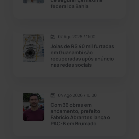
de segurança máxima
Justiça
(1470)
federal da Bahia
Lagoa Real
(182)
07 Ago 2026 / 11:00
Licínio de Almeida
(118)
Joias de R$ 40 mil furtadas
em Guanambi são
Livramento de Nossa...
(1338)
recuperadas após anúncio
nas redes sociais
Macaúbas
(714)
Maetinga
(101)
04 Ago 2026 / 10:00
Com 36 obras em
Malhada
(82)
andamento, prefeito
Fabrício Abrantes lança o
PAC-B em Brumado
Malhada de Pedras
(508)