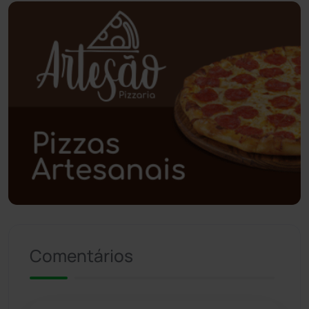
Planalto
(59)
Poções
(182)
Polícia Civil
(58)
Polícia Militar
(27)
Política
(03)
Presidente Jânio Qu...
(125)
Riacho de Santana
(309)
Comentários
Rio de Contas
(410)
Rio do Antônio
(203)