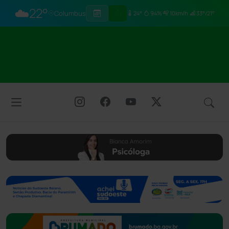
☁️
22°
Columbus
24°
94%
10km/h
33°/21°