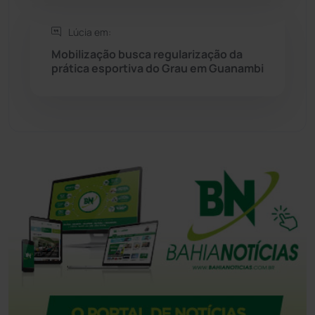
Tecnologia
(12)
Lúcia em:
Mobilização busca regularização da
Urandi
(157)
prática esportiva do Grau em Guanambi
Vitória da Conquista
(2514)