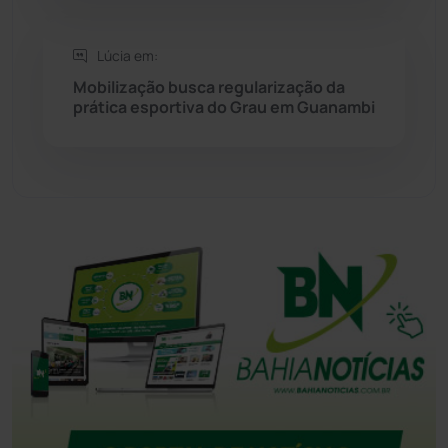
Tanhaçu
(426)
Lúcia em:
Tanque Novo
(126)
Mobilização busca regularização da
prática esportiva do Grau em Guanambi
Tecnologia
(12)
Urandi
(157)
Vitória da Conquista
(2514)