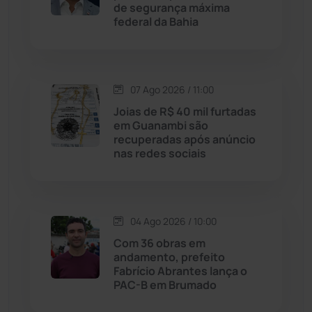
de segurança máxima
federal da Bahia
Jussiape
(98)
Justiça
(1470)
07 Ago 2026 / 11:00
Joias de R$ 40 mil furtadas
Lagoa Real
(182)
em Guanambi são
recuperadas após anúncio
Licínio de Almeida
(118)
nas redes sociais
Livramento de Nossa...
(1338)
04 Ago 2026 / 10:00
Macaúbas
(714)
Com 36 obras em
andamento, prefeito
Maetinga
(101)
Fabrício Abrantes lança o
PAC-B em Brumado
Malhada
(82)