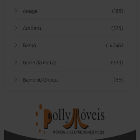
Anagé
(183)
Aracatu
(373)
Bahia
(14546)
Barra da Estiva
(333)
Barra do Choça
(65)
Belo Campo
(57)
Bom Jesus da Lapa
(508)
Boquira
(152)