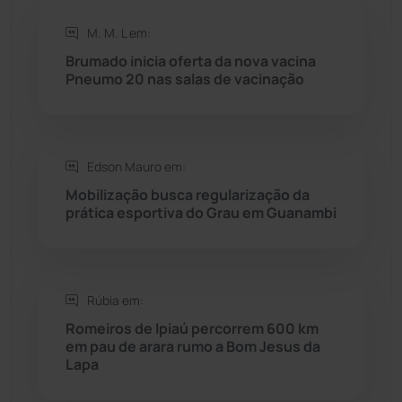
Rio de Contas
(410)
M. M. L em:
Brumado inicia oferta da nova vacina
Rio do Antônio
(203)
Pneumo 20 nas salas de vacinação
Rio do Pires
(98)
Edson Mauro em:
Saúde
(2428)
Mobilização busca regularização da
prática esportiva do Grau em Guanambi
Seabra
(50)
Sebastião Laranjeiras
(96)
Rúbia em:
Sítio do Mato
(42)
Romeiros de Ipiaú percorrem 600 km
em pau de arara rumo a Bom Jesus da
Lapa
Sudoeste Baiano
(1530)