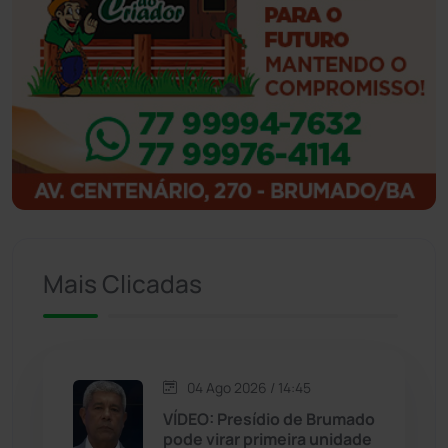
Ibiassucê
(167)
Ibicoara
(221)
Ibipitanga
(116)
Ibitiara
(32)
Igaporã
(218)
Mais Clicadas
Ituaçu
(256)
Iuiu
(173)
Jacaraci
(97)
04 Ago 2026 / 14:45
VÍDEO: Presídio de Brumado
pode virar primeira unidade
Jequié
(314)