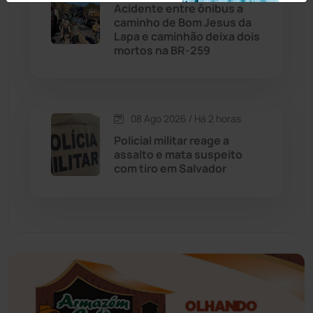
Economia
(1235)
Acidente entre ônibus a
caminho de Bom Jesus da
Lapa e caminhão deixa dois
Educação
(232)
mortos na BR-259
Érico Cardoso
(82)
08 Ago 2026 / Há 2 horas
Esportes
(522)
Policial militar reage a
assalto e mata suspeito
Eventos
(24)
com tiro em Salvador
Feira da Mata
(23)
Guajeru
(130)
Guanambi
(3498)