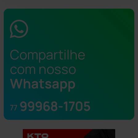
Compartilhe
com nosso
Whatsapp
99968-1705
77