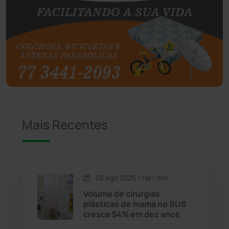
Botuporã
(72)
Brasil
(7680)
Brumado
(31958)
Caculé
(697)
Mais Recentes
Caetanos
(47)
Caetité
(1504)
08 Ago 2026 / Há 1 min
Candiba
(157)
Volume de cirurgias
plásticas de mama no SUS
Cândido Sales
(121)
cresce 54% em dez anos