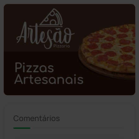
Piripá
(90)
Planalto
(59)
Poções
(182)
Polícia Civil
(59)
Polícia Militar
(27)
Política
(03)
Presidente Jânio Qu...
(125)
Comentários
Riacho de Santana
(309)