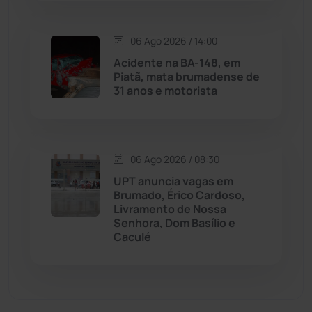
Malhada de Pedras
(508)
06 Ago 2026 / 14:00
Acidente na BA-148, em
Matina
(71)
Piatã, mata brumadense de
31 anos e motorista
Mortugaba
(31)
Mundo
(437)
06 Ago 2026 / 08:30
UPT anuncia vagas em
Oliveira dos Brejinhos
(67)
Brumado, Érico Cardoso,
Livramento de Nossa
Palmas de Monte Alto
(262)
Senhora, Dom Basílio e
Caculé
Paramirim
(342)
Pindaí
(103)