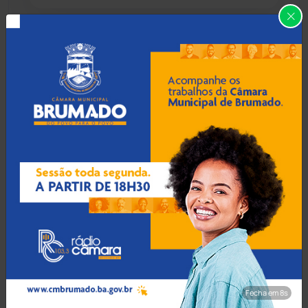
Caraíbas
(103)
08 Ago 2026 / Há 31 min
Carinhanha
(300)
Casal fica gravemente
ferido após explosão de
Caturama
(65)
gás de cozinha em Palmas
de Monte Alto
Chapada Diamantina
(430)
Condeúba
(133)
08 Ago 2026 / Há 1 hora
Inscrições para concurso
Contendas do Sincorá
(79)
da Polícia Civil da Bahia com
750 vagas são iniciadas
Cordeiros
(49)
Dom Basílio
(391)
Fecha em 7s
08 Ago 2026 / Há 1 hora