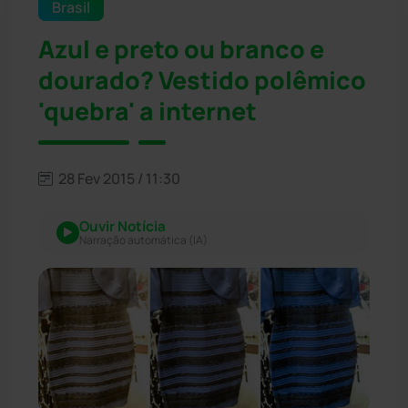
Brasil
Azul e preto ou branco e
dourado? Vestido polêmico
'quebra' a internet
28 Fev 2015 / 11:30
Ouvir Notícia
Narração automática (IA)