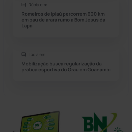
Rúbia em:
Sítio do Mato
(42)
Romeiros de Ipiaú percorrem 600 km
em pau de arara rumo a Bom Jesus da
Sudoeste Baiano
(1530)
Lapa
Tanhaçu
(426)
Tanque Novo
(126)
Lúcia em:
Mobilização busca regularização da
prática esportiva do Grau em Guanambi
Tecnologia
(12)
Urandi
(157)
Vitória da Conquista
(2514)