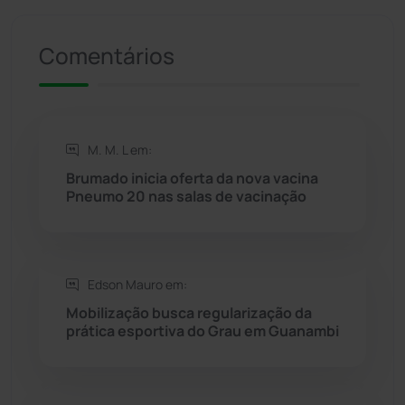
Presidente Jânio Qu...
(125)
Comentários
Riacho de Santana
(309)
Rio de Contas
(410)
M. M. L em:
Rio do Antônio
(203)
Brumado inicia oferta da nova vacina
Pneumo 20 nas salas de vacinação
Rio do Pires
(98)
Saúde
(2427)
Edson Mauro em:
Mobilização busca regularização da
Seabra
(50)
prática esportiva do Grau em Guanambi
Sebastião Laranjeiras
(96)