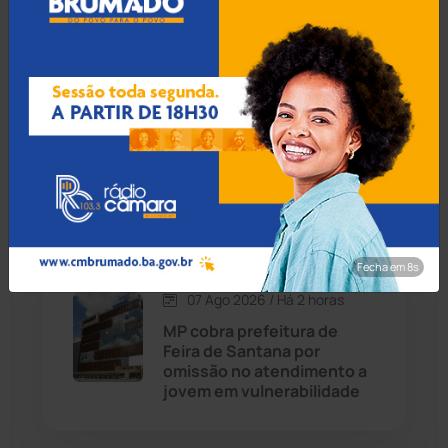
Cordeiros
(49)
em Brumado sobre gestão
e formalização
Dom Basílio
(391)
Economia
(1235)
07 Ago 2026 / Há 1 hora
Educação em Brumado
Educação
(232)
avança e rede municipal
supera projeções do Ideb
Érico Cardoso
(82)
Fecha em 7s
Esportes
(522)
07 Ago 2026 / Há 2 horas
MP cobra prefeitura de
Eventos
(24)
Feira de Santana por
omissão no atendimento a
jovem em vulnerabilidade
Feira da Mata
(23)