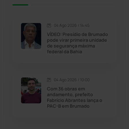
Jacaraci
(97)
04 Ago 2026 / 14:45
Jequié
(314)
VÍDEO: Presídio de Brumado
pode virar primeira unidade
de segurança máxima
Jussiape
(97)
federal da Bahia
Justiça
(1469)
Lagoa Real
(182)
04 Ago 2026 / 10:00
Com 36 obras em
Licínio de Almeida
(118)
andamento, prefeito
Fabrício Abrantes lança o
PAC-B em Brumado
Livramento de Nossa...
(1338)
Macaúbas
(714)