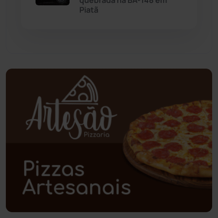
quebrada na BA-148 em
Piatã
Paramirim
(342)
Pindaí
(103)
Piripá
(90)
Planalto
(59)
Poções
(182)
Polícia Civil
(58)
Polícia Militar
(27)
Política
(03)