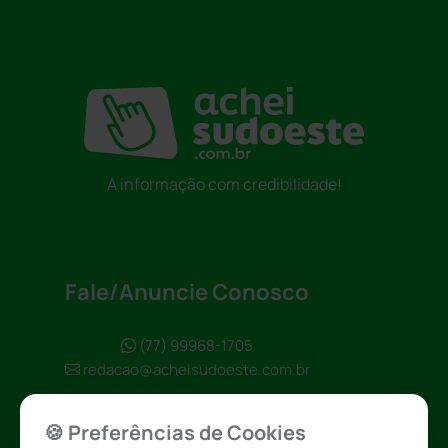
A informação com credibilidade!
Fale/Anuncie Conosco
(77) 99968-1705
redacao@acheisudoeste.com.br
🍪 Preferências de Cookies