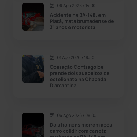
06 Ago 2026 / 14:00
Maetinga
(101)
Acidente na BA-148, em
Piatã, mata brumadense de
31 anos e motorista
Malhada
(82)
Malhada de Pedras
(508)
01 Ago 2026 / 18:30
Matina
(71)
Operação Contragolpe
prende dois suspeitos de
estelionato na Chapada
Mortugaba
(31)
Diamantina
Mundo
(437)
Oliveira dos Brejinhos
(67)
06 Ago 2026 / 08:00
Dois homens morrem após
Palmas de Monte Alto
(261)
carro colidir com carreta