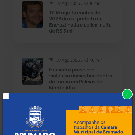
07 Ago 2026 / Há 10 min
Candiba
(157)
TCM rejeita contas de
2023 do ex-prefeito de
Cândido Sales
(121)
Encruzilhada e aplica multa
de R$ 3 mil
Caraíbas
(103)
Carinhanha
(300)
07 Ago 2026 / Há 40 min
Homem é preso por
Caturama
(65)
violência doméstica dentro
de fórum em Palmas de
Monte Alto
Chapada Diamantina
(430)
Condeúba
(133)
07 Ago 2026 / Há 1 hora
Contendas do Sincorá
(79)
Empreender Mulher
capacita empreendedoras