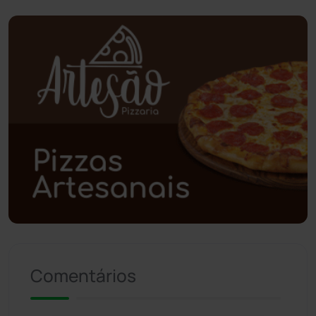
Piripá
(90)
Planalto
(59)
Poções
(182)
Polícia Civil
(59)
Polícia Militar
(27)
Política
(03)
Presidente Jânio Qu...
(125)
Comentários
Riacho de Santana
(309)