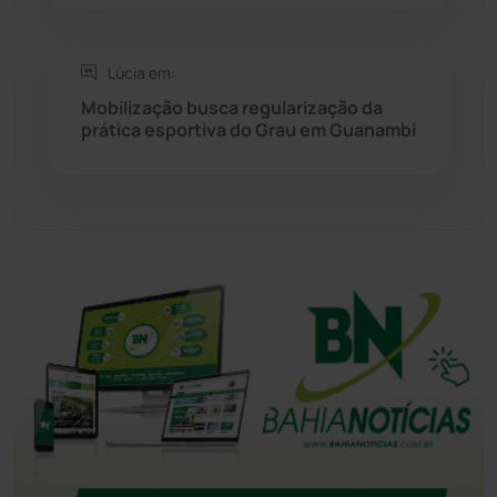
Tanhaçu
(426)
Tanque Novo
(126)
Lúcia em:
Mobilização busca regularização da
prática esportiva do Grau em Guanambi
Tecnologia
(12)
Urandi
(157)
Vitória da Conquista
(2514)