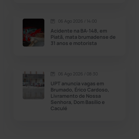
Malhada de Pedras
(508)
06 Ago 2026 / 14:00
Matina
(71)
Acidente na BA-148, em
Piatã, mata brumadense de
31 anos e motorista
Mortugaba
(31)
Mundo
(437)
06 Ago 2026 / 08:30
Oliveira dos Brejinhos
(67)
UPT anuncia vagas em
Brumado, Érico Cardoso,
Palmas de Monte Alto
(262)
Livramento de Nossa
Senhora, Dom Basílio e
Caculé
Paramirim
(342)
Pindaí
(103)