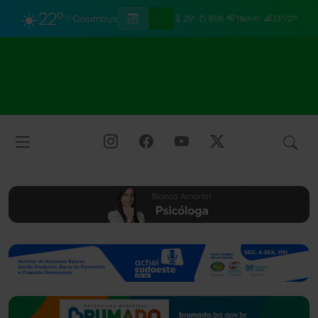
☀️
22°
Columbus
25°
95%
11km/h
33°/21°