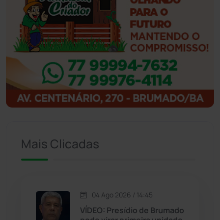
Ibicoara
(221)
Ibipitanga
(116)
Ibitiara
(32)
Igaporã
(218)
Ituaçu
(256)
Mais Clicadas
Iuiu
(173)
Jacaraci
(97)
04 Ago 2026 / 14:45
VÍDEO: Presídio de Brumado
Jequié
(314)