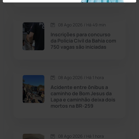
Caraíbas
(103)
Carinhanha
(300)
08 Ago 2026 / Há 49 min
Inscrições para concurso
Caturama
(65)
da Polícia Civil da Bahia com
750 vagas são iniciadas
Chapada Diamantina
(430)
Condeúba
(133)
08 Ago 2026 / Há 1 hora
Acidente entre ônibus a
Contendas do Sincorá
(79)
caminho de Bom Jesus da
Lapa e caminhão deixa dois
Cordeiros
(49)
mortos na BR-259
Dom Basílio
(391)
08 Ago 2026 / Há 1 hora