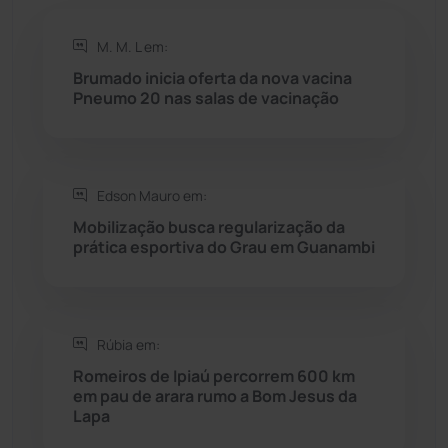
Rio de Contas
(410)
M. M. L em:
Rio do Antônio
(203)
Brumado inicia oferta da nova vacina
Pneumo 20 nas salas de vacinação
Rio do Pires
(98)
Saúde
(2427)
Edson Mauro em:
Mobilização busca regularização da
Seabra
(50)
prática esportiva do Grau em Guanambi
Sebastião Laranjeiras
(96)
Rúbia em:
Sítio do Mato
(42)
Romeiros de Ipiaú percorrem 600 km
em pau de arara rumo a Bom Jesus da
Sudoeste Baiano
(1530)
Lapa