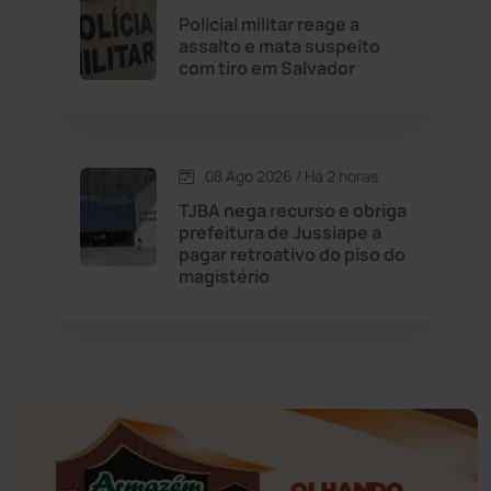
Economia
(1235)
Policial militar reage a
assalto e mata suspeito
Educação
(232)
com tiro em Salvador
Érico Cardoso
(82)
08 Ago 2026 / Há 2 horas
Esportes
(522)
TJBA nega recurso e obriga
prefeitura de Jussiape a
Eventos
(24)
pagar retroativo do piso do
magistério
Feira da Mata
(23)
Guajeru
(130)
Guanambi
(3498)
Ibiassucê
(167)