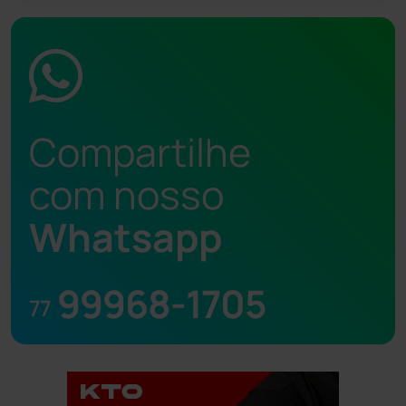
Compartilhe
com nosso
Whatsapp
99968-1705
77