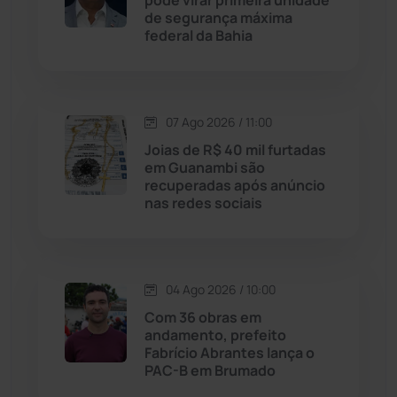
pode virar primeira unidade
de segurança máxima
federal da Bahia
Jussiape
(98)
Justiça
(1470)
07 Ago 2026 / 11:00
Lagoa Real
(182)
Joias de R$ 40 mil furtadas
em Guanambi são
Licínio de Almeida
(118)
recuperadas após anúncio
nas redes sociais
Livramento de Nossa...
(1338)
Macaúbas
(714)
04 Ago 2026 / 10:00
Com 36 obras em
Maetinga
(101)
andamento, prefeito
Fabrício Abrantes lança o
PAC-B em Brumado
Malhada
(82)