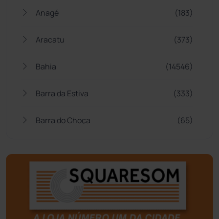
Anagé
(183)
Aracatu
(373)
Bahia
(14546)
Barra da Estiva
(333)
Barra do Choça
(65)
Belo Campo
(57)
Bom Jesus da Lapa
(508)
Boquira
(152)