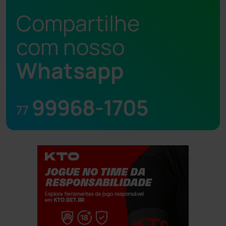
Compartilhe
com nosso
Whatsapp
99968-1705
77