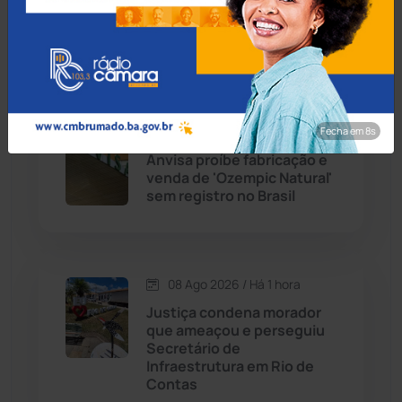
escapar pulando muros de
vizinhos, mas acaba preso
em Brumado
Chapada Diamantina
(430)
Condeúba
(133)
08 Ago 2026 / Há 1 hora
Fecha em 7s
Contendas do Sincorá
(79)
Anvisa proíbe fabricação e
venda de 'Ozempic Natural'
Cordeiros
(49)
sem registro no Brasil
Dom Basílio
(391)
08 Ago 2026 / Há 1 hora
Economia
(1235)
Justiça condena morador
que ameaçou e perseguiu
Educação
(232)
Secretário de
Infraestrutura em Rio de
Contas
Érico Cardoso
(82)