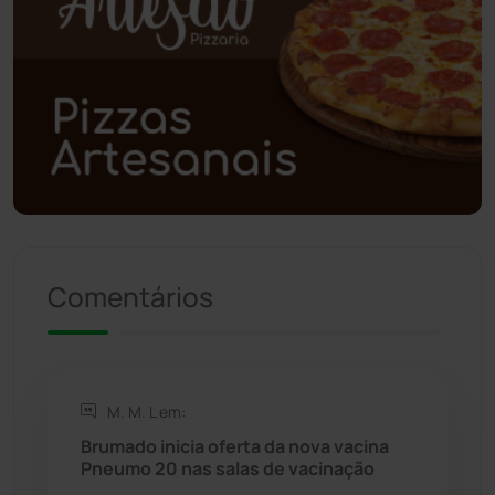
Poções
(182)
Polícia Civil
(59)
Polícia Militar
(27)
Política
(03)
Presidente Jânio Qu...
(125)
Comentários
Riacho de Santana
(309)
Rio de Contas
(411)
M. M. L em:
Rio do Antônio
(203)
Brumado inicia oferta da nova vacina
Pneumo 20 nas salas de vacinação