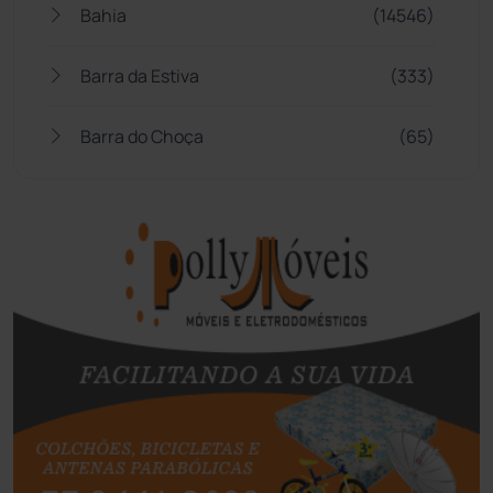
Bahia
(14546)
Barra da Estiva
(333)
Barra do Choça
(65)
Belo Campo
(57)
Bom Jesus da Lapa
(509)
Boquira
(152)
Botuporã
(72)
Brasil
(7680)