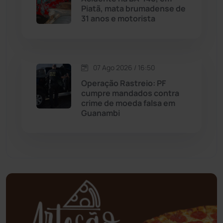
Piatã, mata brumadense de
Mortugaba
(31)
31 anos e motorista
Mundo
(437)
Oliveira dos Brejinhos
(67)
07 Ago 2026 / 16:50
Operação Rastreio: PF
Palmas de Monte Alto
(262)
cumpre mandados contra
crime de moeda falsa em
Guanambi
Paramirim
(342)
Pindaí
(103)
Piripá
(90)
Planalto
(59)