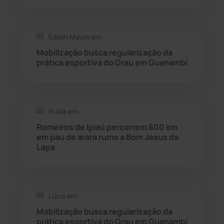
Rio do Pires
(98)
Saúde
(2429)
Edson Mauro em:
Mobilização busca regularização da
Seabra
(50)
prática esportiva do Grau em Guanambi
Sebastião Laranjeiras
(96)
Rúbia em:
Sítio do Mato
(42)
Romeiros de Ipiaú percorrem 600 km
em pau de arara rumo a Bom Jesus da
Sudoeste Baiano
(1530)
Lapa
Tanhaçu
(426)
Tanque Novo
(126)
Lúcia em:
Mobilização busca regularização da
prática esportiva do Grau em Guanambi
Tecnologia
(12)