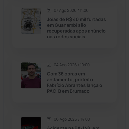
Lagoa Real
(182)
07 Ago 2026 / 11:00
Joias de R$ 40 mil furtadas
Licínio de Almeida
(118)
em Guanambi são
recuperadas após anúncio
nas redes sociais
Livramento de Nossa...
(1338)
Macaúbas
(714)
04 Ago 2026 / 10:00
Maetinga
(101)
Com 36 obras em
andamento, prefeito
Fabrício Abrantes lança o
Malhada
(82)
PAC-B em Brumado
Malhada de Pedras
(508)
Matina
(71)
06 Ago 2026 / 14:00
Acidente na BA-148, em