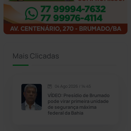
Ibitiara
(32)
Igaporã
(218)
Ituaçu
(256)
Mais Clicadas
Iuiu
(173)
Jacaraci
(97)
04 Ago 2026 / 14:45
Jequié
(314)
VÍDEO: Presídio de Brumado
pode virar primeira unidade
de segurança máxima
Jussiape
(98)
federal da Bahia
Justiça
(1470)