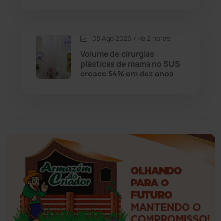
Esportes
(522)
08 Ago 2026 / Há 2 horas
Eventos
(24)
Volume de cirurgias
plásticas de mama no SUS
cresce 54% em dez anos
Feira da Mata
(23)
Guajeru
(130)
Guanambi
(3498)
Ibiassucê
(167)
Ibicoara
(221)
Ibipitanga
(116)