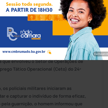
rim/Achei Sudoeste
 mandado de prisão definitiva em aberto
 noite desta quarta-feira (24), no bairro São
 volta das 19h30, na Rua Santa Rita de Cássia
Fecha em 7
ca que envolveu o Setor de Operações de
prego Tático Operacional (Ceto) do 24º
 os policiais militares iniciaram as
ar e capturar o indivíduo de forma eficaz,
o pela guarnição, o homem informou que