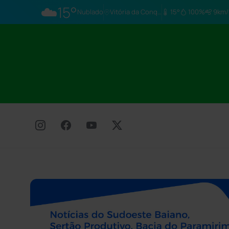
☁️
15°
Nublado
Vitória da Conq…
15°
100%
9km/