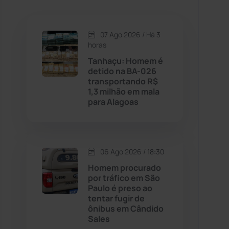
Caetanos
(47)
Caetité
(1504)
07 Ago 2026 / Há 3
horas
Candiba
(157)
Tanhaçu: Homem é
detido na BA-026
transportando R$
Cândido Sales
(121)
1,3 milhão em mala
para Alagoas
Caraíbas
(103)
Carinhanha
(299)
06 Ago 2026 / 18:30
Homem procurado
Caturama
(65)
por tráfico em São
Paulo é preso ao
tentar fugir de
Chapada Diamantina
(430)
ônibus em Cândido
Sales
Condeúba
(133)