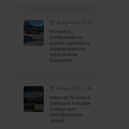
Contendas do Sincorá
(79)
06 Ago 2026 / 18:00
Cordeiros
(49)
Homem é
esfaqueado no
pulso e agredido a
Dom Basílio
(391)
capacetadas na
zona rural de
Guanambi
Economia
(1235)
Educação
(232)
06 Ago 2026 / 17:30
Érico Cardoso
(82)
Idoso de 76 anos é
preso por estuprar
criança com
Esportes
(522)
deficiência em
Jequié
Eventos
(24)