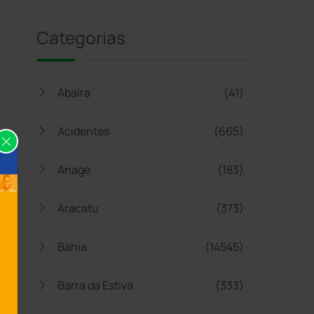
Categorias
Abaíra
(41)
Acidentes
(665)
Anagé
(183)
Aracatu
(373)
Bahia
(14545)
Barra da Estiva
(333)