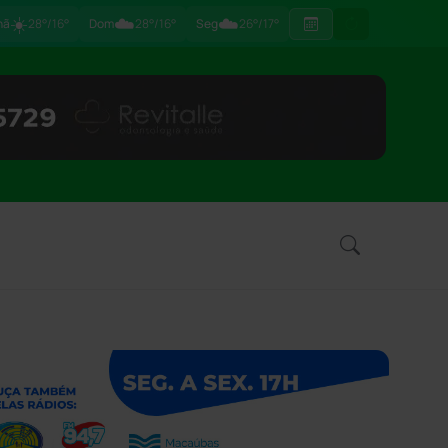
☀️
☁️
☁️
hã
28°/16°
Dom
28°/16°
Seg
26°/17°