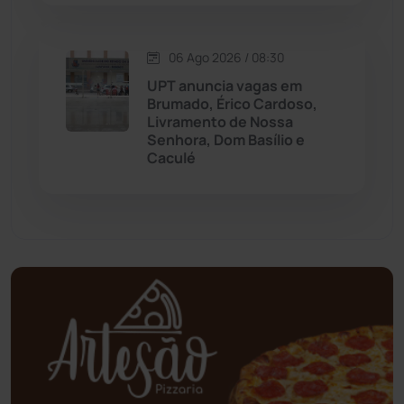
Oliveira dos Brejinhos
(67)
06 Ago 2026 / 08:30
Palmas de Monte Alto
(261)
UPT anuncia vagas em
Brumado, Érico Cardoso,
Paramirim
(342)
Livramento de Nossa
Senhora, Dom Basílio e
Caculé
Pindaí
(103)
Piripá
(90)
Planalto
(59)
Poções
(182)
Polícia Civil
(58)