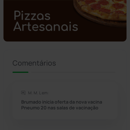
Polícia Militar
(27)
Política
(03)
Presidente Jânio Qu...
(125)
Riacho de Santana
(309)
Comentários
Rio de Contas
(410)
Rio do Antônio
(203)
M. M. L em:
Rio do Pires
(98)
Brumado inicia oferta da nova vacina
Pneumo 20 nas salas de vacinação
Saúde
(2427)