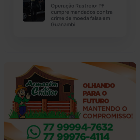
Operação Rastreio: PF
cumpre mandados contra
Feira da Mata
(23)
crime de moeda falsa em
Guanambi
Guajeru
(130)
Guanambi
(3498)
Ibiassucê
(167)
Ibicoara
(221)
Ibipitanga
(116)
Ibitiara
(32)
Igaporã
(218)