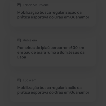
Seabra
(50)
Edson Mauro em:
Mobilização busca regularização da
Sebastião Laranjeiras
(96)
prática esportiva do Grau em Guanambi
Sítio do Mato
(42)
Sudoeste Baiano
(1530)
Rúbia em:
Romeiros de Ipiaú percorrem 600 km
em pau de arara rumo a Bom Jesus da
Tanhaçu
(426)
Lapa
Tanque Novo
(126)
Tecnologia
(12)
Lúcia em:
Mobilização busca regularização da
Urandi
(157)
prática esportiva do Grau em Guanambi
Vitória da Conquista
(2514)