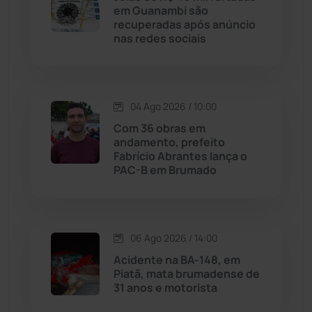
em Guanambi são
Livramento de Nossa...
(1338)
recuperadas após anúncio
nas redes sociais
Macaúbas
(714)
Maetinga
(101)
04 Ago 2026 / 10:00
Com 36 obras em
Malhada
(82)
andamento, prefeito
Fabrício Abrantes lança o
PAC-B em Brumado
Malhada de Pedras
(508)
Matina
(71)
06 Ago 2026 / 14:00
Mortugaba
(31)
Acidente na BA-148, em
Piatã, mata brumadense de
31 anos e motorista
Mundo
(437)