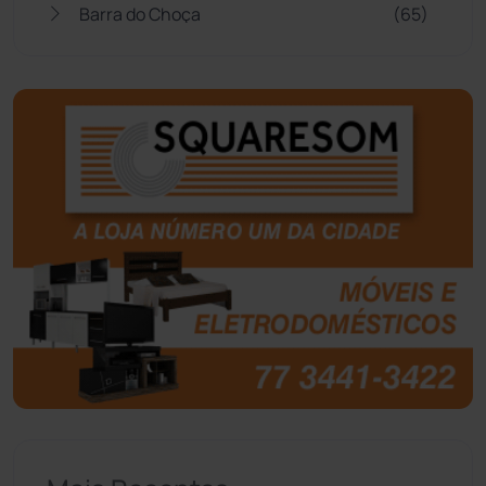
Barra do Choça
(65)
Belo Campo
(57)
Bom Jesus da Lapa
(507)
Boquira
(152)
Botuporã
(72)
Brasil
(7680)
Brumado
(31958)
Caculé
(697)