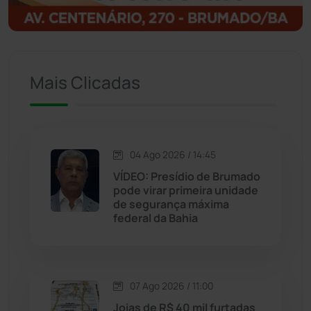
Ituaçu
(256)
Iuiu
(173)
Mais Clicadas
Jacaraci
(97)
Jequié
(314)
04 Ago 2026 / 14:45
VÍDEO: Presídio de Brumado
Jussiape
(97)
pode virar primeira unidade
de segurança máxima
Justiça
(1470)
federal da Bahia
Lagoa Real
(182)
07 Ago 2026 / 11:00
Licínio de Almeida
(118)
Joias de R$ 40 mil furtadas