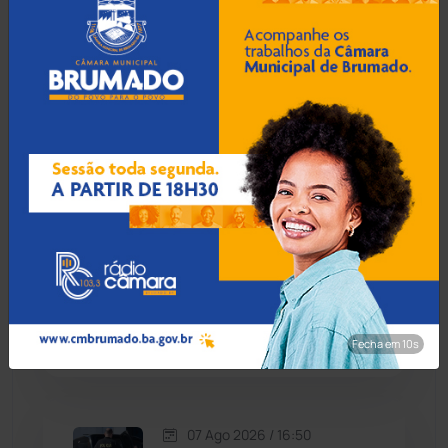
Contendas do Sincorá
(79)
07 Ago 2026 / 17:30
MP recomenda que escola
Cordeiros
(49)
readmita aluno autista
impedido de frequentar
aulas em Porto Seguro
Dom Basílio
(391)
Economia
(1235)
07 Ago 2026 / 17:00
Educação
(232)
Prefeito de Brumado
anuncia reajuste salarial de
9% para servidores
Érico Cardoso
(82)
públicos
Fecha em 9s
Esportes
(522)
07 Ago 2026 / 16:50
Eventos
(24)