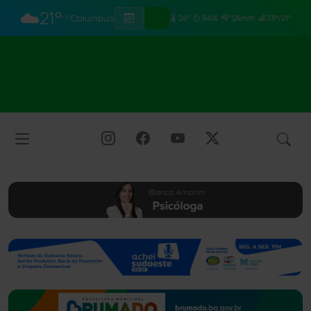
☁️
21°
Columbus
24°
94%
12km/h
33°/21°