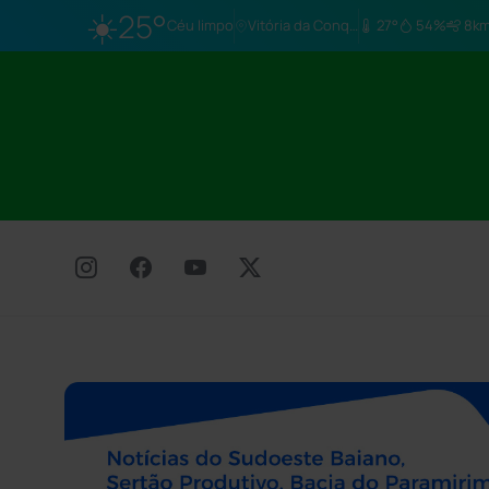
☀️
25°
Céu limpo
Vitória da Conq…
27°
54%
8km