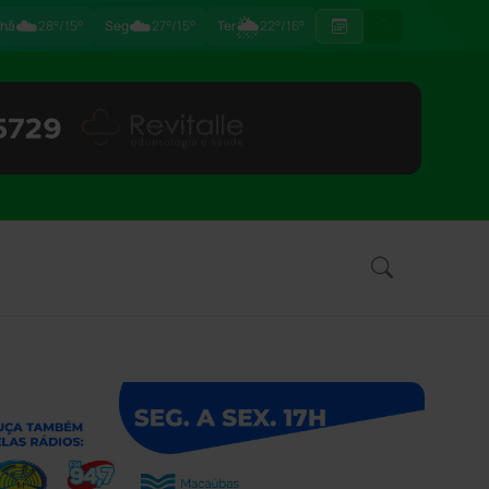
☁️
☁️
🌦
hã
28°/15°
Seg
27°/15°
Ter
22°/16°