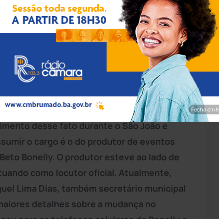
Lima Dias (esq) durante as comemorações dos 136 anos de
 (Foto: Lay Amorim/Brumado Notícias).
à Prefeitura Municipal Brumado, a
SL) poderá ter um novo chefe de gabinete em
Fecha em 7
imento desse fato durante o São João e
ssumir o cargo é o do produtor de eventos
Beto Bonelly. O produtor esteve ao lado de
tuando como locutor oficial. Atualmente,
uel Lima Dias, também secretário municipal
 maiores detalhes sobre a mudança no