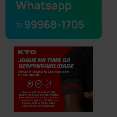
Whatsapp
99968-1705
77
Jogue com responsabilidade. 18+