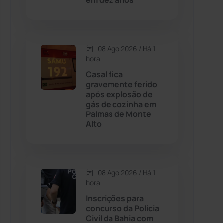
em dez anos
Contendas do Sincorá
(79)
08 Ago 2026 / Há 1
Cordeiros
(49)
hora
Casal fica
Dom Basílio
(391)
gravemente ferido
após explosão de
gás de cozinha em
Economia
(1235)
Palmas de Monte
Alto
Educação
(232)
Érico Cardoso
(82)
08 Ago 2026 / Há 1
hora
Esportes
(522)
Inscrições para
concurso da Polícia
Eventos
(24)
Civil da Bahia com