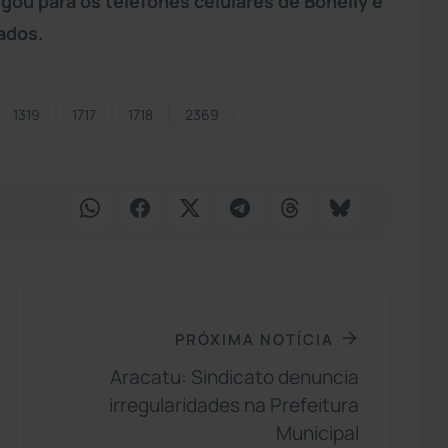
gou para os telefones celulares de Bonelly e
ados.
1319
1717
1718
2369
PRÓXIMA NOTÍCIA
Aracatu: Sindicato denuncia
irregularidades na Prefeitura
Municipal