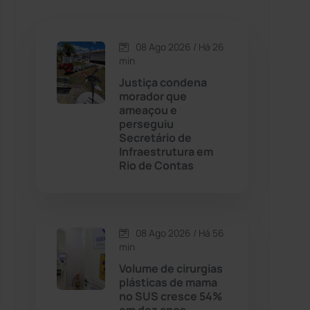
Caetanos
(47)
Caetité
(1504)
08 Ago 2026 / Há 26
min
Candiba
(157)
Justiça condena
morador que
ameaçou e
Cândido Sales
(121)
perseguiu
Secretário de
Infraestrutura em
Caraíbas
(103)
Rio de Contas
Carinhanha
(300)
Caturama
(65)
08 Ago 2026 / Há 56
min
Volume de cirurgias
Chapada Diamantina
(430)
plásticas de mama
no SUS cresce 54%
Condeúba
(133)