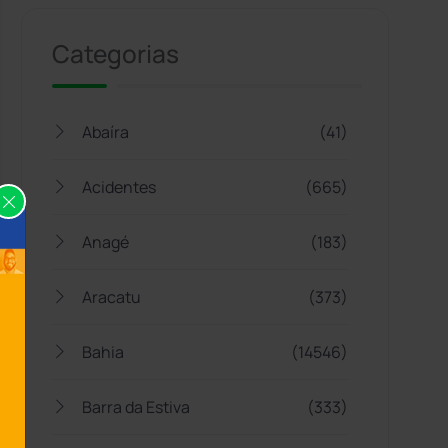
Categorias
Abaíra
(41)
Acidentes
(665)
Anagé
(183)
Aracatu
(373)
Bahia
(14546)
Barra da Estiva
(333)