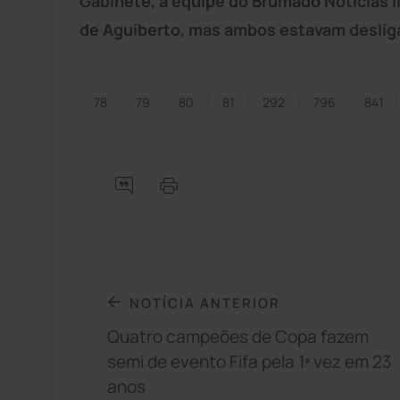
Gabinete, a equipe do Brumado Notícias li
de Aguiberto, mas ambos estavam deslig
78
79
80
81
292
796
841
NOTÍCIA ANTERIOR
Quatro campeões de Copa fazem
semi de evento Fifa pela 1ª vez em 23
anos