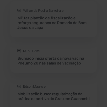
Rio de Contas
(411)
Willian da Rocha Barreira em:
Rio do Antônio
(203)
MP faz plantão de fiscalização e
reforça segurança na Romaria de Bom
Jesus da Lapa
Rio do Pires
(98)
Saúde
(2429)
M. M. L em:
Seabra
(51)
Brumado inicia oferta da nova vacina
Pneumo 20 nas salas de vacinação
Sebastião Laranjeiras
(96)
Sítio do Mato
(42)
Edson Mauro em:
Mobilização busca regularização da
Sudoeste Baiano
(1530)
prática esportiva do Grau em Guanambi