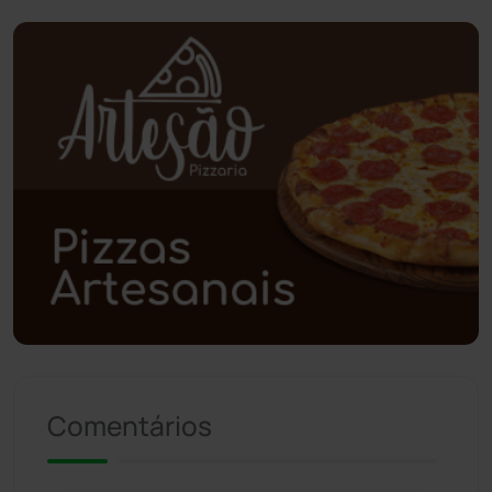
Piripá
(90)
Planalto
(59)
Poções
(182)
Polícia Civil
(59)
Polícia Militar
(27)
Política
(03)
Presidente Jânio Qu...
(125)
Comentários
Riacho de Santana
(309)