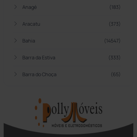
Anagé
(183)
Aracatu
(373)
Bahia
(14547)
Barra da Estiva
(333)
Barra do Choça
(65)
Belo Campo
(57)
Bom Jesus da Lapa
(510)
Boquira
(152)