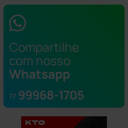
Compartilhe
com nosso
Whatsapp
99968-1705
77