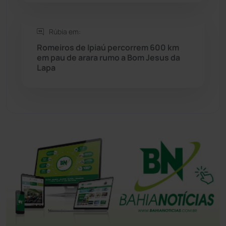
Tanhaçu
(427)
Tanque Novo
(126)
Rúbia em:
Romeiros de Ipiaú percorrem 600 km
em pau de arara rumo a Bom Jesus da
Tecnologia
(12)
Lapa
Urandi
(157)
Vitória da Conquista
(2516)