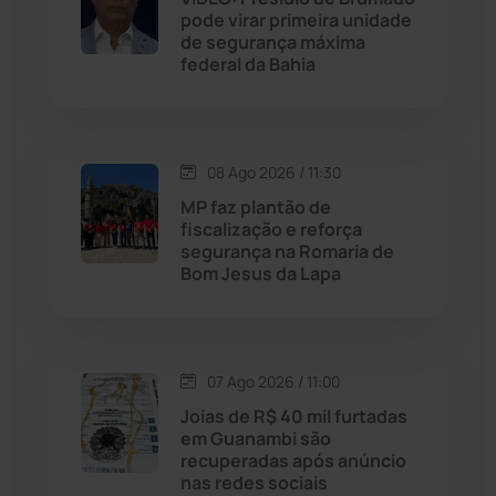
pode virar primeira unidade
de segurança máxima
Jussiape
(98)
federal da Bahia
Justiça
(1471)
Lagoa Real
(182)
08 Ago 2026 / 11:30
MP faz plantão de
Licínio de Almeida
(118)
fiscalização e reforça
segurança na Romaria de
Bom Jesus da Lapa
Livramento de Nossa...
(1339)
Macaúbas
(715)
07 Ago 2026 / 11:00
Maetinga
(101)
Joias de R$ 40 mil furtadas
em Guanambi são
recuperadas após anúncio
Malhada
(82)
nas redes sociais