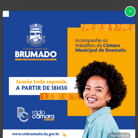
Caraíbas
(103)
09 Ago 2026 / Há 34 min
Carinhanha
(300)
Deputado Charles
Fernandes diz que eleição
Caturama
(65)
na Bahia será vencida por
quem 'errar menos'
Chapada Diamantina
(430)
Condeúba
(133)
09 Ago 2026 / Há 1 hora
Quatro pessoas morrem
Contendas do Sincorá
(79)
em queda de helicóptero
no Rio de Janeiro
Cordeiros
(49)
Dom Basílio
(391)
09 Ago 2026 / Há 1 hora
Fecha em 7s
Economia
(1236)