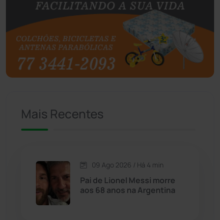
Botuporã
(73)
Brasil
(7681)
Brumado
(31964)
Caculé
(697)
Mais Recentes
Caetanos
(47)
Caetité
(1504)
09 Ago 2026 / Há 4 min
Candiba
(157)
Pai de Lionel Messi morre
aos 68 anos na Argentina
Cândido Sales
(121)