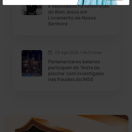
Prefeita reúne base aliada
e deputados na celebração
do Bom Jesus em
Educação
(232)
Livramento de Nossa
Senhora
Érico Cardoso
(82)
Esportes
(522)
09 Ago 2026 / Há 2 horas
Parlamentares baianos
Eventos
(24)
participam de 'festa da
piscina' com investigado
nas fraudes do INSS
Feira da Mata
(23)
Guajeru
(130)
Guanambi
(3502)
Ibiassucê
(168)