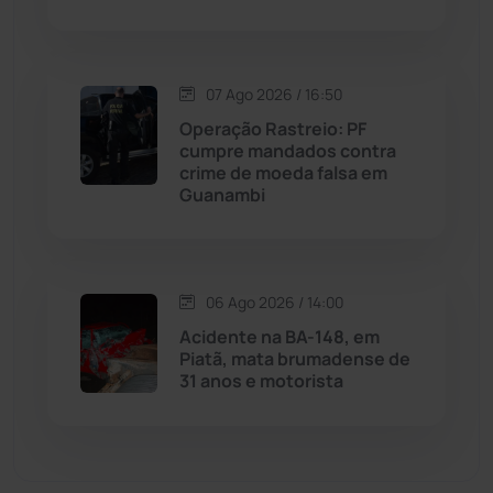
Malhada de Pedras
(508)
Matina
(71)
07 Ago 2026 / 16:50
Operação Rastreio: PF
cumpre mandados contra
Mortugaba
(31)
crime de moeda falsa em
Guanambi
Mundo
(438)
Oliveira dos Brejinhos
(67)
06 Ago 2026 / 14:00
Palmas de Monte Alto
(264)
Acidente na BA-148, em
Piatã, mata brumadense de
31 anos e motorista
Paramirim
(342)
Pindaí
(103)