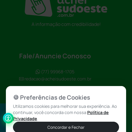
A informação com credibilidade!
Fale/Anuncie Conosco
(77) 99968-1705
redacao@acheisudoeste.com.br
🍪 Preferências de Cookies
Utilizamos cookies para melhorar sua experiência. Ao
continuar, você concorda com nossa
Política de
Política de
Achei Sudoeste
Privacidade
.
Privacidade
© 2026 - Todos
Concordar e Fechar
os direitos