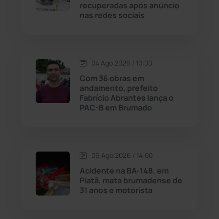
recuperadas após anúncio
nas redes sociais
Livramento de Nossa...
(1338)
Macaúbas
(715)
04 Ago 2026 / 10:00
Maetinga
(101)
Com 36 obras em
andamento, prefeito
Fabrício Abrantes lança o
Malhada
(82)
PAC-B em Brumado
Malhada de Pedras
(508)
Matina
(71)
06 Ago 2026 / 14:00
Acidente na BA-148, em
Piatã, mata brumadense de
Mortugaba
(31)
31 anos e motorista
Mundo
(437)