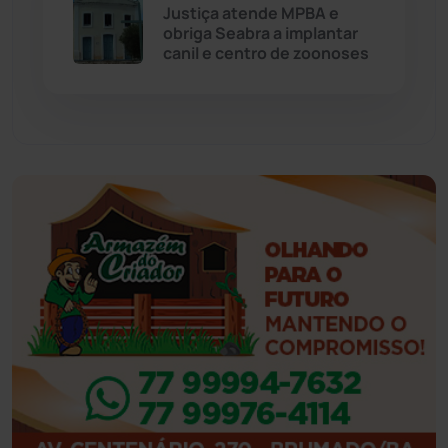
Eventos
(24)
Justiça atende MPBA e
obriga Seabra a implantar
canil e centro de zoonoses
Feira da Mata
(23)
Guajeru
(130)
Guanambi
(3499)
Ibiassucê
(167)
Ibicoara
(221)
Ibipitanga
(116)
Ibitiara
(32)
Igaporã
(218)