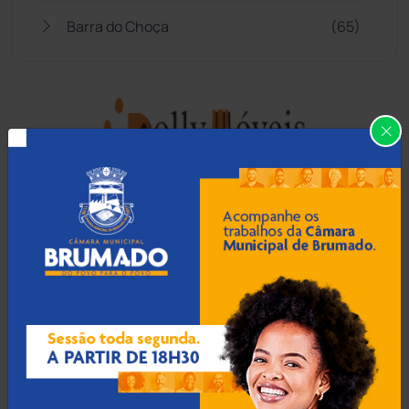
Barra do Choça
(65)
Belo Campo
(57)
Bom Jesus da Lapa
(509)
Boquira
(152)
Botuporã
(72)
Brasil
(7680)
Brumado
(31962)
Caculé
(697)