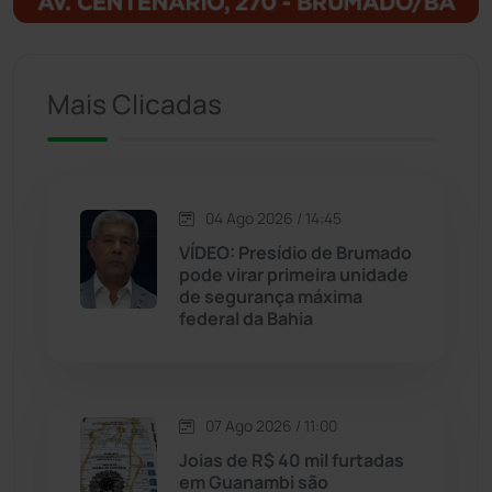
Ituaçu
(256)
Mais Clicadas
Iuiu
(173)
Jacaraci
(97)
04 Ago 2026 / 14:45
Jequié
(314)
VÍDEO: Presídio de Brumado
pode virar primeira unidade
de segurança máxima
Jussiape
(98)
federal da Bahia
Justiça
(1470)
Lagoa Real
(182)
07 Ago 2026 / 11:00
Joias de R$ 40 mil furtadas
Licínio de Almeida
(118)
em Guanambi são