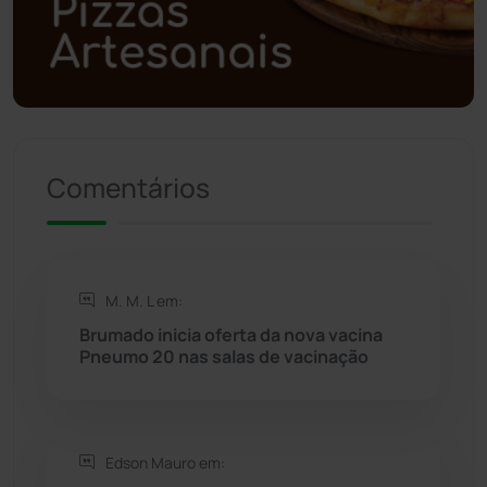
Polícia Militar
(27)
Política
(03)
Presidente Jânio Qu...
(125)
Comentários
Riacho de Santana
(309)
Rio de Contas
(411)
M. M. L em:
Rio do Antônio
(203)
Brumado inicia oferta da nova vacina
Pneumo 20 nas salas de vacinação
Rio do Pires
(98)
Saúde
(2429)
Edson Mauro em: