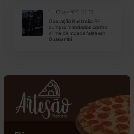
Oliveira dos Brejinhos
(67)
07 Ago 2026 / 16:50
Operação Rastreio: PF
Palmas de Monte Alto
(263)
cumpre mandados contra
crime de moeda falsa em
Guanambi
Paramirim
(342)
Pindaí
(103)
Piripá
(90)
Planalto
(59)
Poções
(182)
Polícia Civil
(59)