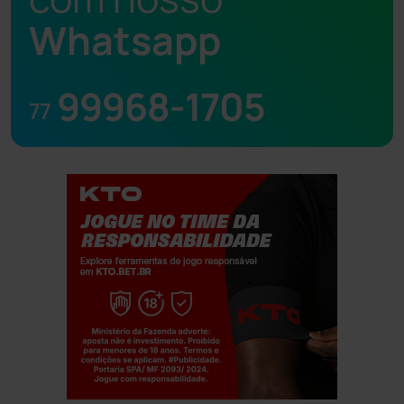
Whatsapp
99968-1705
77