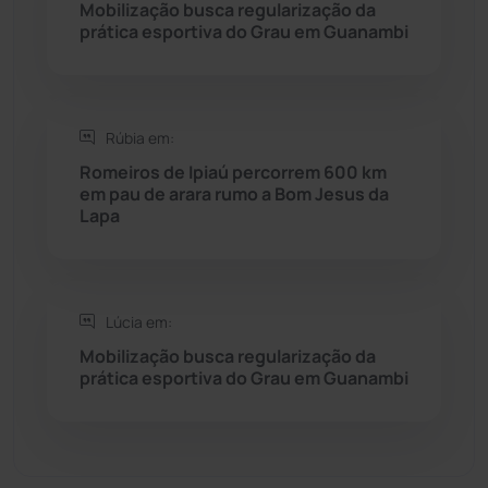
Mobilização busca regularização da
Seabra
(51)
prática esportiva do Grau em Guanambi
Sebastião Laranjeiras
(96)
Rúbia em:
Sítio do Mato
(42)
Romeiros de Ipiaú percorrem 600 km
em pau de arara rumo a Bom Jesus da
Sudoeste Baiano
(1530)
Lapa
Tanhaçu
(426)
Tanque Novo
(126)
Lúcia em:
Mobilização busca regularização da
prática esportiva do Grau em Guanambi
Tecnologia
(12)
Urandi
(157)