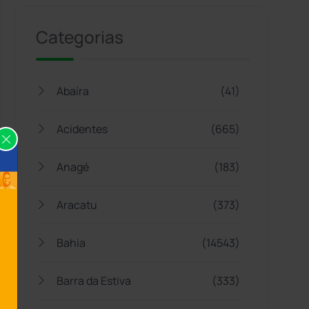
Categorias
Abaíra
(41)
Acidentes
(665)
Anagé
(183)
Aracatu
(373)
Bahia
(14543)
Barra da Estiva
(333)