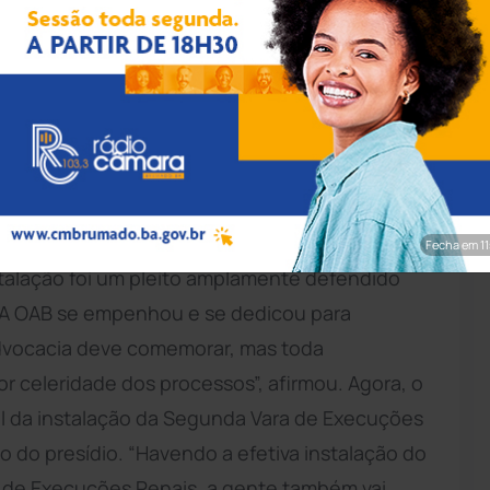
rim/Achei Sudoeste
o município a Segunda Vara Cível da Comarca de
ação jurisdicional à comunidade (
veja aqui
).
ª Subseção da OAB/Brumado, Kléber Lima Dias,
Fecha em 10
talação foi um pleito amplamente defendido
. A OAB se empenhou e se dedicou para
advocacia deve comemorar, mas toda
 celeridade dos processos”, afirmou. Agora, o
ol da instalação da Segunda Vara de Execuções
 do presídio. “Havendo a efetiva instalação do
a de Execuções Penais, a gente também vai