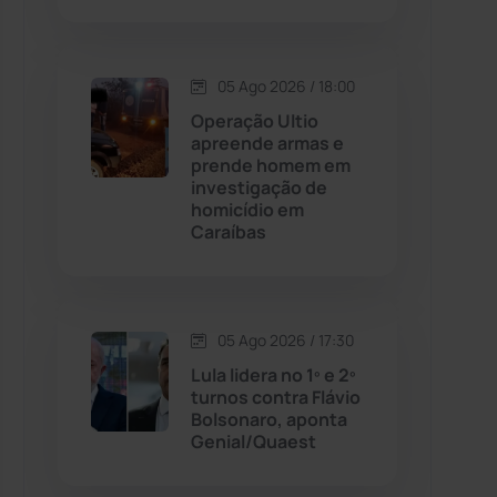
Contendas do Sincorá
(79)
05 Ago 2026 / 18:00
Cordeiros
(49)
Operação Ultio
apreende armas e
prende homem em
Dom Basílio
(391)
investigação de
homicídio em
Caraíbas
Economia
(1235)
Educação
(231)
05 Ago 2026 / 17:30
Érico Cardoso
(82)
Lula lidera no 1º e 2º
turnos contra Flávio
Bolsonaro, aponta
Esportes
(522)
Genial/Quaest
Eventos
(24)