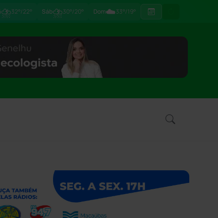
⛈
⛈
☁️
ã
32°/22°
Sáb
30°/20°
Dom
33°/19°