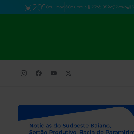
☀️
20°
Céu limpo
Columbus
23°
95%
2km/h
3