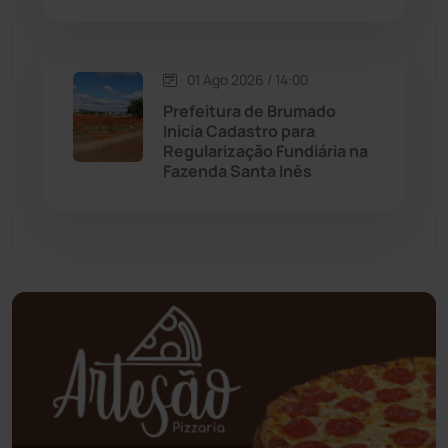
Mundo
(436)
Oliveira dos Brejinhos
(67)
01 Ago 2026 / 14:00
Prefeitura de Brumado
Palmas de Monte Alto
(260)
Inicia Cadastro para
Regularização Fundiária na
Fazenda Santa Inês
Paramirim
(342)
Pindaí
(103)
Piripá
(90)
Planalto
(59)
Poções
(182)