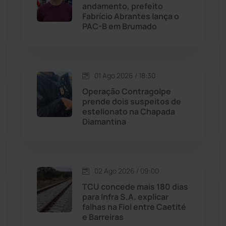
andamento, prefeito
Licínio de Almeida
(118)
Fabrício Abrantes lança o
PAC-B em Brumado
Livramento de Nossa...
(1338)
Macaúbas
(713)
01 Ago 2026 / 18:30
Operação Contragolpe
Maetinga
(101)
prende dois suspeitos de
estelionato na Chapada
Diamantina
Malhada
(82)
Malhada de Pedras
(507)
02 Ago 2026 / 09:00
Matina
(71)
TCU concede mais 180 dias
para Infra S.A. explicar
falhas na Fiol entre Caetité
Mortugaba
(31)
e Barreiras