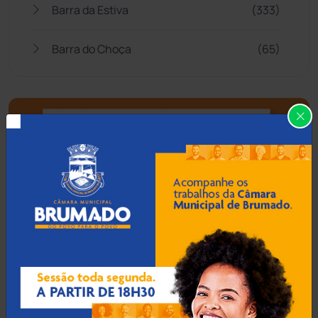
Barra da Estiva
(333)
Barra do Choça
(65)
Belo Campo
(57)
Bom Jesus da Lapa
(505)
Boquira
(152)
Botuporã
(72)
Brasil
(7679)
Brumado
(31955)