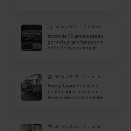
Condeúba
(133)
06 Ago 2026 / Há 2 horas
Contendas do Sincorá
(79)
Idoso de 76 anos é preso
por estuprar criança com
Cordeiros
(49)
deficiência em Jequié
Dom Basílio
(391)
06 Ago 2026 / Há 3 horas
Economia
(1235)
Foragido por homicídio
qualificado é preso na
Educação
(232)
Rodoviária de Guanambi
Érico Cardoso
(82)
06 Ago 2026 / Há 3 horas
Esportes
(522)