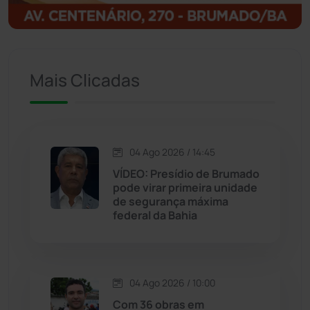
Igaporã
(218)
Ituaçu
(256)
Mais Clicadas
Iuiu
(173)
Jacaraci
(97)
04 Ago 2026 / 14:45
VÍDEO: Presídio de Brumado
Jequié
(313)
pode virar primeira unidade
de segurança máxima
federal da Bahia
Jussiape
(97)
Justiça
(1466)
04 Ago 2026 / 10:00
Lagoa Real
(182)
Com 36 obras em