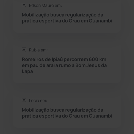
Saúde
(2427)
Edson Mauro em:
Mobilização busca regularização da
Seabra
(50)
prática esportiva do Grau em Guanambi
Sebastião Laranjeiras
(96)
Rúbia em:
Sítio do Mato
(42)
Romeiros de Ipiaú percorrem 600 km
em pau de arara rumo a Bom Jesus da
Sudoeste Baiano
(1530)
Lapa
Tanhaçu
(425)
Tanque Novo
(126)
Lúcia em:
Mobilização busca regularização da
prática esportiva do Grau em Guanambi
Tecnologia
(12)
Urandi
(156)