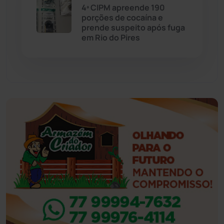
4ª CIPM apreende 190
porções de cocaína e
Eventos
(24)
prende suspeito após fuga
em Rio do Pires
Feira da Mata
(23)
Guajeru
(130)
Guanambi
(3494)
Ibiassucê
(167)
Ibicoara
(220)
Ibipitanga
(116)
Ibitiara
(32)