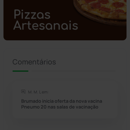
Polícia Civil
(57)
Polícia Militar
(27)
Política
(03)
Presidente Jânio Qu...
(125)
Comentários
Riacho de Santana
(309)
Rio de Contas
(410)
M. M. L em:
Rio do Antônio
(203)
Brumado inicia oferta da nova vacina
Pneumo 20 nas salas de vacinação
Rio do Pires
(98)