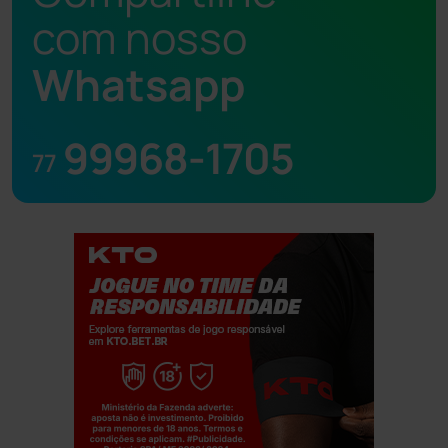
com nosso
Whatsapp
99968-1705
77