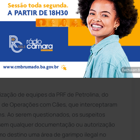
ivulgação/PRF
eu, na noite de domingo (31), 800 Kg de
r na BR-407, em Juazeiro, na
Bahia
. Dois
ransportar a mercadoria foram detidos na
Fecha em 7
lização de equipes da PRF de Petrolina, do
o de Operações com Cães, que interceptaram
. Ao serem questionados, os suspeitos
 sem qualquer documentação ou autorização
omo destino uma área de garimpo ilegal no