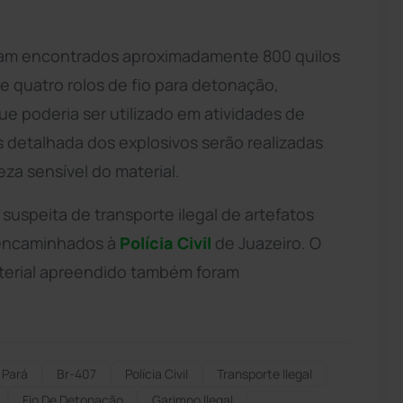
oram encontrados aproximadamente 800 quilos
e quatro rolos de fio para detonação,
e poderia ser utilizado em atividades de
 detalhada dos explosivos serão realizadas
za sensível do material.
uspeita de transporte ilegal de artefatos
e encaminhados à
Polícia Civil
de Juazeiro. O
material apreendido também foram
Pará
Br-407
Polícia Civil
Transporte Ilegal
Fio De Detonação
Garimpo Ilegal