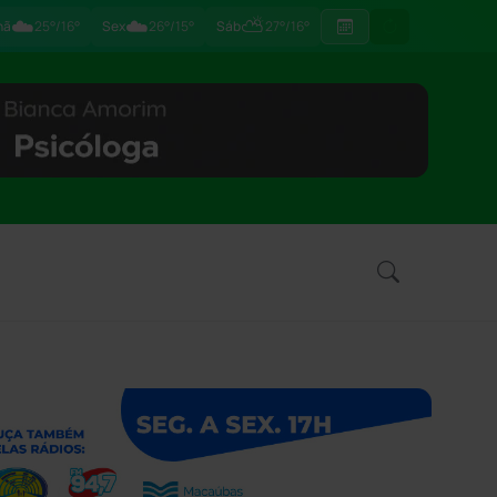
☁️
☁️
⛅
hã
25°/16°
Sex
26°/15°
Sáb
27°/16°