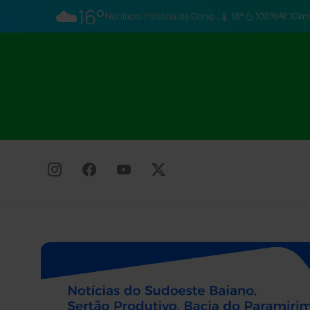
☁️
16°
Nublado
Vitória da Conq…
16°
100%
10km