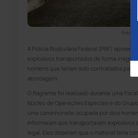
Foto: D
A Polícia Rodoviária Federal (PRF) apreend
explosivos transportados de forma irregula
homens que teriam sido contratados para t
abordagem.
O flagrante foi realizado durante uma fisca
Núcleo de Operações Especiais e do Grup
uma caminhonete ocupada por dois homens
informaram que transportavam explosivos
legal. Eles disseram que o material teria c