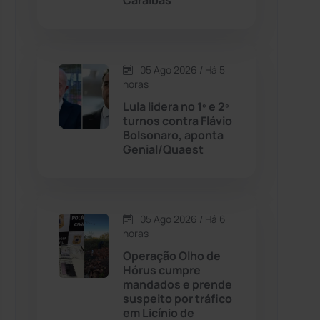
Caraíbas
Contendas do Sincorá
(79)
05 Ago 2026 / Há 5
Cordeiros
(49)
horas
Lula lidera no 1º e 2º
Dom Basílio
(391)
turnos contra Flávio
Bolsonaro, aponta
Genial/Quaest
Economia
(1235)
Educação
(231)
05 Ago 2026 / Há 6
Érico Cardoso
(82)
horas
Operação Olho de
Hórus cumpre
Esportes
(522)
mandados e prende
suspeito por tráfico
Eventos
(24)
em Licínio de