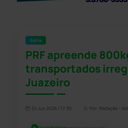
Bahia
PRF apreende 800kg
transportados irre
Juazeiro
01 Jun 2026 / 17:30
Por: Redação - Ac
Ouvir Notícia
Narração automática (IA)