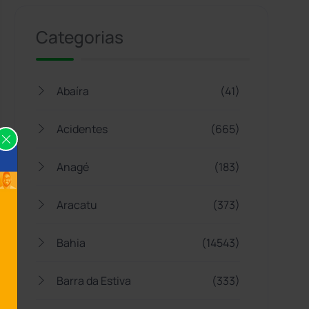
Categorias
Abaíra
(41)
Acidentes
(665)
Anagé
(183)
Aracatu
(373)
Bahia
(14543)
Barra da Estiva
(333)