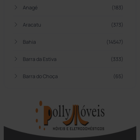
Anagé
(183)
Aracatu
(373)
Bahia
(14547)
Barra da Estiva
(333)
Barra do Choça
(65)
Belo Campo
(57)
Bom Jesus da Lapa
(510)
Boquira
(152)