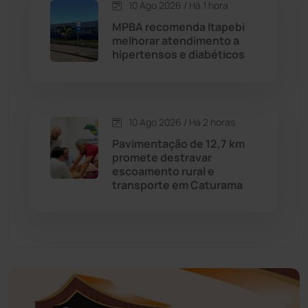
10 Ago 2026 / Há 1 hora
MPBA recomenda Itapebi
Educação
(232)
melhorar atendimento a
hipertensos e diabéticos
Érico Cardoso
(82)
Esportes
(522)
10 Ago 2026 / Há 2 horas
Pavimentação de 12,7 km
Eventos
(24)
promete destravar
escoamento rural e
transporte em Caturama
Feira da Mata
(23)
Guajeru
(130)
Guanambi
(3503)
Ibiassucê
(168)