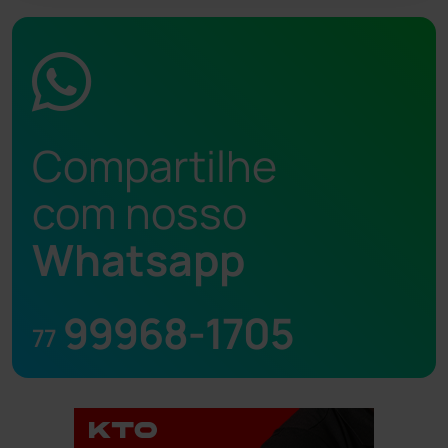
Compartilhe
com nosso
Whatsapp
99968-1705
77