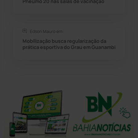
Pneumo 20 nas salas de vacinação
Tanhaçu
(427)
Tanque Novo
(126)
Edson Mauro em:
Tecnologia
(12)
Mobilização busca regularização da
prática esportiva do Grau em Guanambi
Urandi
(158)
Vitória da Conquista
(2517)