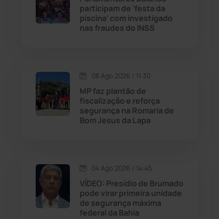
participam de 'festa da
piscina' com investigado
Jussiape
(98)
nas fraudes do INSS
Justiça
(1472)
Lagoa Real
(182)
08 Ago 2026 / 11:30
MP faz plantão de
Licínio de Almeida
(118)
fiscalização e reforça
segurança na Romaria de
Bom Jesus da Lapa
Livramento de Nossa...
(1340)
Macaúbas
(716)
04 Ago 2026 / 14:45
Maetinga
(101)
VÍDEO: Presídio de Brumado
pode virar primeira unidade
de segurança máxima
Malhada
(82)
federal da Bahia