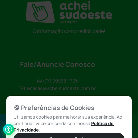
A informação com credibilidade!
Fale/Anuncie Conosco
(77) 99968-1705
redacao@acheisudoeste.com.br
🍪 Preferências de Cookies
Utilizamos cookies para melhorar sua experiência. Ao
continuar, você concorda com nossa
Política de
Política de
Achei Sudoeste
Privacidade
.
Privacidade
© 2026 - Todos