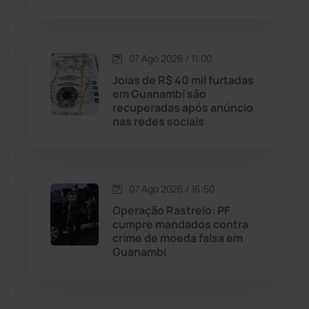
Malhada de Pedras
(508)
Matina
(71)
07 Ago 2026 / 11:00
Joias de R$ 40 mil furtadas
em Guanambi são
Mortugaba
(31)
recuperadas após anúncio
nas redes sociais
Mundo
(438)
Oliveira dos Brejinhos
(67)
07 Ago 2026 / 16:50
Operação Rastreio: PF
Palmas de Monte Alto
(266)
cumpre mandados contra
crime de moeda falsa em
Paramirim
(342)
Guanambi
Pindaí
(103)