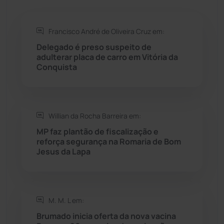
Rio de Contas
(411)
Francisco André de Oliveira Cruz em:
Rio do Antônio
(203)
Delegado é preso suspeito de
adulterar placa de carro em Vitória da
Rio do Pires
(98)
Conquista
Saúde
(2430)
Willian da Rocha Barreira em:
Seabra
(51)
MP faz plantão de fiscalização e
reforça segurança na Romaria de Bom
Sebastião Laranjeiras
(96)
Jesus da Lapa
Sítio do Mato
(42)
Sudoeste Baiano
(1531)
M. M. L em:
Brumado inicia oferta da nova vacina