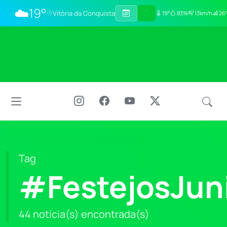
☁️
19°
Vitória da Conquista
19°
83%
13km/h
26°
Tag
#FestejosJun
44 notícia(s) encontrada(s)