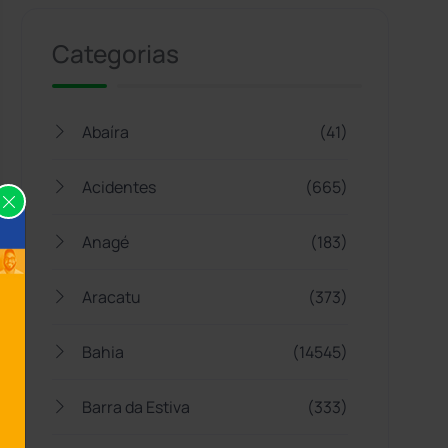
Categorias
Abaíra
(41)
Acidentes
(665)
Anagé
(183)
Aracatu
(373)
Bahia
(14545)
Barra da Estiva
(333)