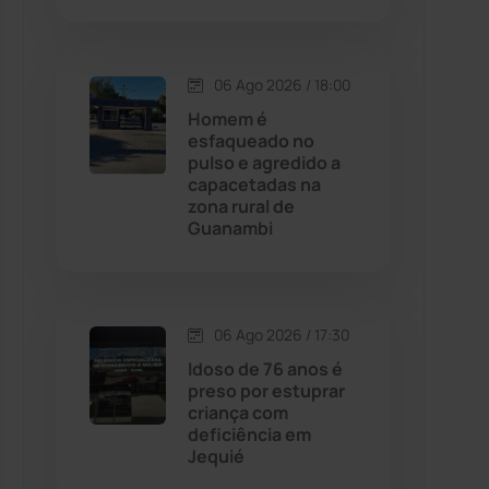
Contendas do Sincorá
(79)
06 Ago 2026 / 18:00
Cordeiros
(49)
Homem é
esfaqueado no
pulso e agredido a
Dom Basílio
(391)
capacetadas na
zona rural de
Guanambi
Economia
(1235)
Educação
(232)
06 Ago 2026 / 17:30
Érico Cardoso
(82)
Idoso de 76 anos é
preso por estuprar
criança com
Esportes
(522)
deficiência em
Jequié
Eventos
(24)