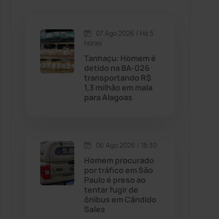
Caetanos
(47)
Caetité
(1504)
07 Ago 2026 / Há 5
horas
Candiba
(157)
Tanhaçu: Homem é
detido na BA-026
transportando R$
Cândido Sales
(121)
1,3 milhão em mala
para Alagoas
Caraíbas
(103)
Carinhanha
(299)
06 Ago 2026 / 18:30
Homem procurado
Caturama
(65)
por tráfico em São
Paulo é preso ao
tentar fugir de
Chapada Diamantina
(430)
ônibus em Cândido
Sales
Condeúba
(133)