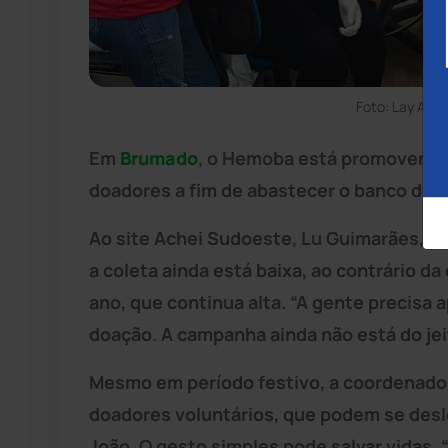
Foto: Lay Amo
Em
Brumado
, o Hemoba está promovendo
doadores a fim de abastecer o banco de 
Ao site Achei Sudoeste, Lu Guimarães, 
a coleta ainda está baixa, ao contrário 
ano, que continua alta. “A gente precisa 
doação. A campanha ainda não está do jei
Mesmo em período festivo, a coordenado
doadores voluntários, que podem se desl
João. O gesto simples pode salvar vidas. “