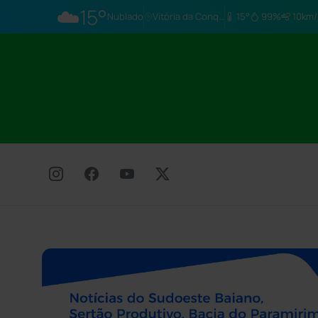
☁️
15°
Nublado
Vitória da Conq…
15°
99%
10km/