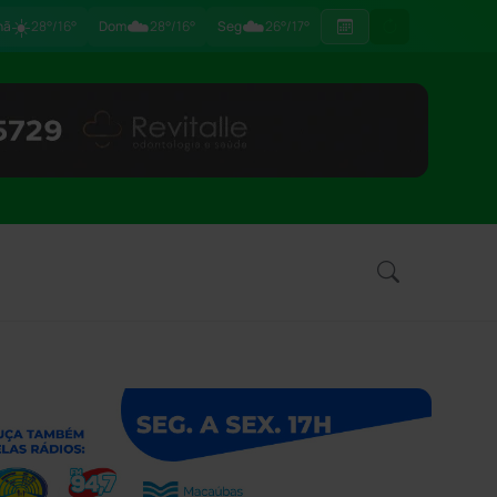
☀️
☁️
☁️
hã
28°/16°
Dom
28°/16°
Seg
26°/17°