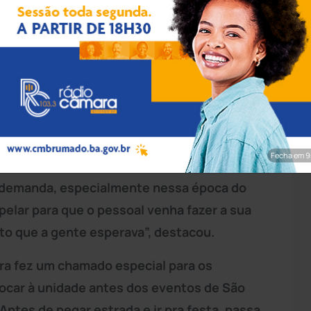
rim/Achei Sudoeste
 a campanha Junho Vermelho para mobilizar
sangue da unidade.
Fecha em 7
coordenadora do Hemoba/
Brumado
, disse que
da demanda, especialmente nessa época do
apelar para que o pessoal venha fazer a sua
to que a gente esperava”, destacou.
ra fez um chamado especial para os
ocar à unidade antes dos eventos de São
Antes de pegar estrada e ir pra festa, passa