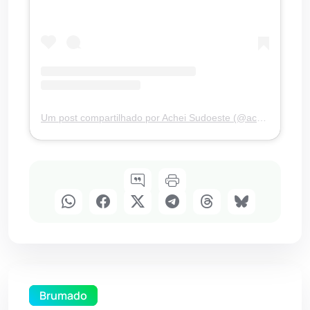
Um post compartilhado por Achei Sudoeste (@acheisudoesteoficial)
Brumado