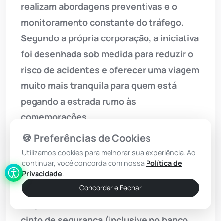
realizam abordagens preventivas e o
monitoramento constante do tráfego.
Segundo a própria corporação, a iniciativa
foi desenhada sob medida para reduzir o
risco de acidentes e oferecer uma viagem
muito mais tranquila para quem está
pegando a estrada rumo às
comemorações.
🍪 Preferências de Cookies
Mais do que apenas fiscalizar, a polícia
Utilizamos cookies para melhorar sua experiência. Ao
quer conscientizar. A CIPRv faz um apelo
continuar, você concorda com nossa
Política de
direto aos condutores para que adotem
Privacidade
.
uma postura defensiva ao volante:
Concordar e Fechar
respeitar os limites de velocidade, usar o
cinto de segurança (inclusive no banco