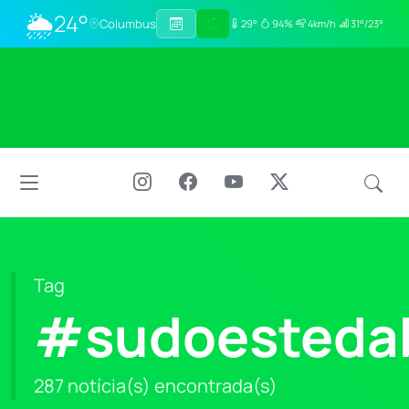
🌦
24°
Columbus
29°
94%
4km/h
31°/23°
Tag
#sudoesteda
287 notícia(s) encontrada(s)