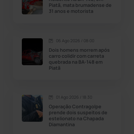
Piatã, mata brumadense de
Malhada
(82)
31 anos e motorista
Malhada de Pedras
(508)
Matina
(71)
06 Ago 2026 / 08:00
Dois homens morrem após
carro colidir com carreta
Mortugaba
(31)
quebrada na BA-148 em
Piatã
Mundo
(437)
Oliveira dos Brejinhos
(67)
01 Ago 2026 / 18:30
Operação Contragolpe
Palmas de Monte Alto
(261)
prende dois suspeitos de
estelionato na Chapada
Paramirim
(342)
Diamantina