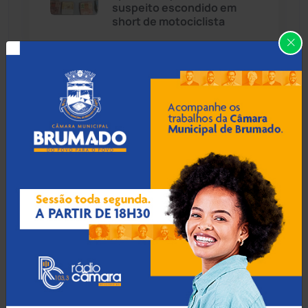
Cândido Sales
(121)
suspeito escondido em
short de motociclista
Caraíbas
(103)
Carinhanha
(300)
07 Ago 2026 / Há 2 horas
MP recomenda que escola
Caturama
(65)
readmita aluno autista
impedido de frequentar
aulas em Porto Seguro
Chapada Diamantina
(430)
Condeúba
(133)
07 Ago 2026 / Há 3 horas
Contendas do Sincorá
(79)
Prefeito de Brumado
anuncia reajuste salarial de
Cordeiros
(49)
9% para servidores
públicos
Dom Basílio
(391)