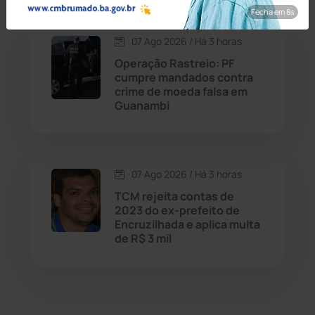
Fecha em 7s
Economia
(1235)
07 Ago 2026 / Há 3 horas
Operação Rastreio: PF
Educação
(232)
cumpre mandados contra
crime de moeda falsa em
Guanambi
Érico Cardoso
(82)
Esportes
(522)
07 Ago 2026 / Há 3 horas
Eventos
(24)
TCM rejeita contas de
2023 do ex-prefeito de
Encruzilhada e aplica multa
Feira da Mata
(23)
de R$ 3 mil
Guajeru
(130)
Guanambi
(3498)