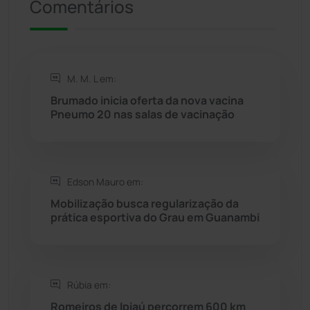
Comentários
Riacho de Santana
(309)
Rio de Contas
(410)
M. M. L em:
Rio do Antônio
(203)
Brumado inicia oferta da nova vacina
Pneumo 20 nas salas de vacinação
Rio do Pires
(98)
Saúde
(2427)
Edson Mauro em:
Seabra
(50)
Mobilização busca regularização da
prática esportiva do Grau em Guanambi
Sebastião Laranjeiras
(96)
Sítio do Mato
(42)
Rúbia em:
Romeiros de Ipiaú percorrem 600 km