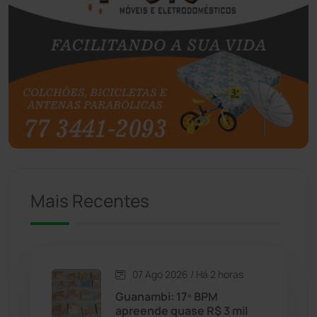
Boquira
(152)
Botuporã
(72)
Brasil
(7680)
Brumado
(31958)
Caculé
(696)
Mais Recentes
Caetanos
(47)
Caetité
(1504)
07 Ago 2026 / Há 2 horas
Candiba
(157)
Guanambi: 17º BPM
apreende quase R$ 3 mil