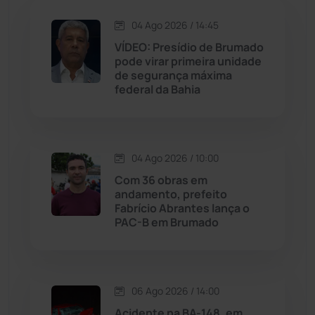
Jequié
(314)
04 Ago 2026 / 14:45
VÍDEO: Presídio de Brumado
pode virar primeira unidade
Jussiape
(97)
de segurança máxima
federal da Bahia
Justiça
(1470)
Lagoa Real
(182)
04 Ago 2026 / 10:00
Licínio de Almeida
(118)
Com 36 obras em
andamento, prefeito
Fabrício Abrantes lança o
Livramento de Nossa...
(1338)
PAC-B em Brumado
Macaúbas
(714)
06 Ago 2026 / 14:00
Maetinga
(101)
Acidente na BA-148, em