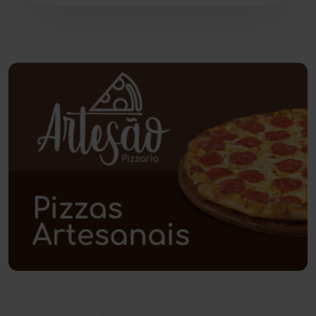
Pindaí
(103)
Piripá
(90)
Planalto
(59)
Poções
(182)
Polícia Civil
(58)
Polícia Militar
(27)
Política
(03)
Presidente Jânio Qu...
(125)