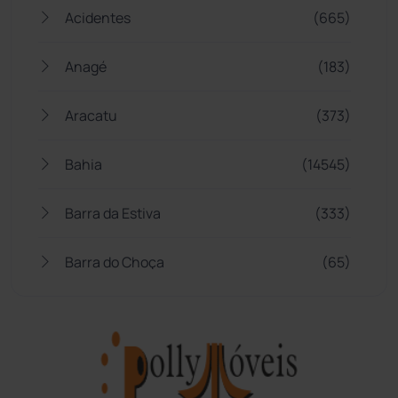
Acidentes
(665)
Anagé
(183)
Aracatu
(373)
Bahia
(14545)
Barra da Estiva
(333)
Barra do Choça
(65)
Belo Campo
(57)
Bom Jesus da Lapa
(507)