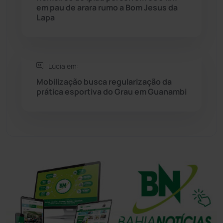
Sudoeste Baiano
(1530)
em pau de arara rumo a Bom Jesus da
Lapa
Tanhaçu
(426)
Tanque Novo
(126)
Lúcia em:
Mobilização busca regularização da
Tecnologia
(12)
prática esportiva do Grau em Guanambi
Urandi
(157)
Vitória da Conquista
(2514)