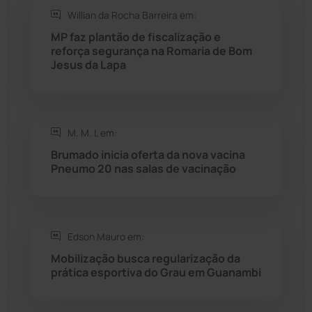
Willian da Rocha Barreira em:
Rio de Contas
(411)
MP faz plantão de fiscalização e
reforça segurança na Romaria de Bom
Rio do Antônio
(203)
Jesus da Lapa
Rio do Pires
(98)
M. M. L em:
Saúde
(2430)
Brumado inicia oferta da nova vacina
Pneumo 20 nas salas de vacinação
Seabra
(51)
Sebastião Laranjeiras
(96)
Edson Mauro em:
Sítio do Mato
(42)
Mobilização busca regularização da
prática esportiva do Grau em Guanambi
Sudoeste Baiano
(1530)