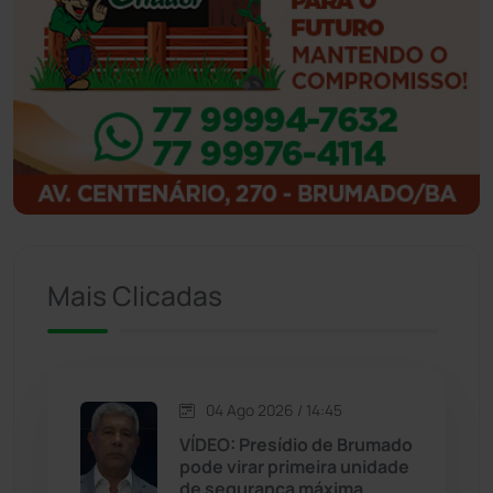
Ibiassucê
(168)
Ibicoara
(221)
Ibipitanga
(116)
Ibitiara
(33)
Igaporã
(218)
Mais Clicadas
Ituaçu
(256)
Iuiu
(173)
04 Ago 2026 / 14:45
Jacaraci
(97)
VÍDEO: Presídio de Brumado
pode virar primeira unidade
de segurança máxima
Jequié
(314)