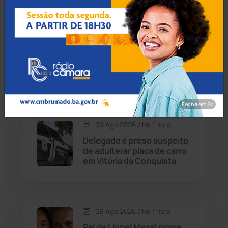
Caraíbas
(103)
09 Ago 2026 / Há 39 min
Carinhanha
(300)
Medicamento reduz em até
85% internações no SUS
Caturama
(65)
por fibrose cística
Chapada Diamantina
(430)
Fecha em 7s
Condeúba
(133)
09 Ago 2026 / Há 1 hora
Delegado é preso suspeito
de adulterar placa de carro
Contendas do Sincorá
(79)
em Vitória da Conquista
Cordeiros
(49)
Dom Basílio
(391)
09 Ago 2026 / Há 1 hora
Pai de Lionel Messi morre