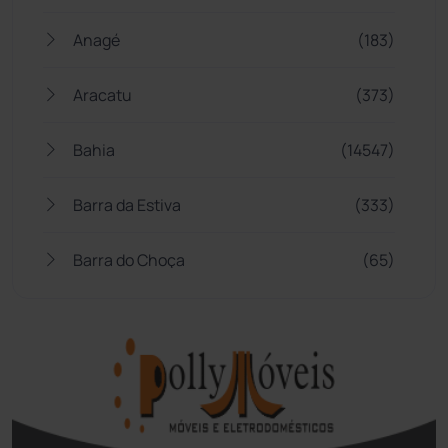
Anagé
(183)
Aracatu
(373)
Bahia
(14547)
Barra da Estiva
(333)
Barra do Choça
(65)
Belo Campo
(57)
Bom Jesus da Lapa
(510)
Boquira
(152)