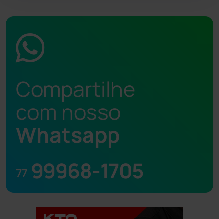
Compartilhe
com nosso
Whatsapp
99968-1705
77