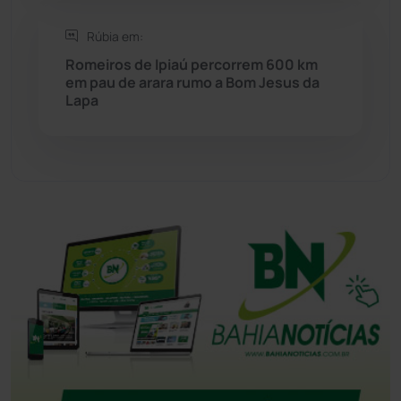
Tanhaçu
(427)
Rúbia em:
Romeiros de Ipiaú percorrem 600 km
Tanque Novo
(126)
em pau de arara rumo a Bom Jesus da
Lapa
Tecnologia
(12)
Urandi
(157)
Vitória da Conquista
(2517)