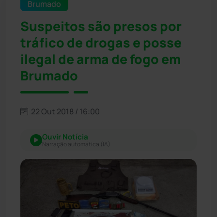
Brumado
Suspeitos são presos por
tráfico de drogas e posse
ilegal de arma de fogo em
Brumado
22 Out 2018 / 16:00
Ouvir Notícia
Narração automática (IA)