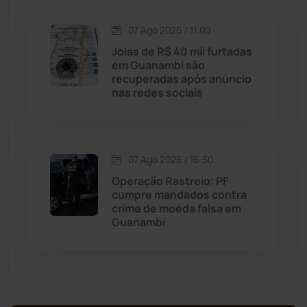
07 Ago 2026 / 11:00
Malhada de Pedras
(508)
Joias de R$ 40 mil furtadas
em Guanambi são
Matina
(71)
recuperadas após anúncio
nas redes sociais
Mortugaba
(31)
Mundo
(438)
07 Ago 2026 / 16:50
Operação Rastreio: PF
Oliveira dos Brejinhos
(67)
cumpre mandados contra
crime de moeda falsa em
Palmas de Monte Alto
(265)
Guanambi
Paramirim
(342)
Pindaí
(103)