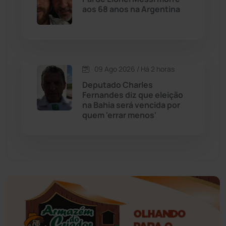
Economia
(1236)
aos 68 anos na Argentina
Educação
(232)
Érico Cardoso
(82)
09 Ago 2026 / Há 2 horas
Deputado Charles
Esportes
(522)
Fernandes diz que eleição
na Bahia será vencida por
quem 'errar menos'
Eventos
(24)
Feira da Mata
(23)
Guajeru
(130)
Guanambi
(3502)