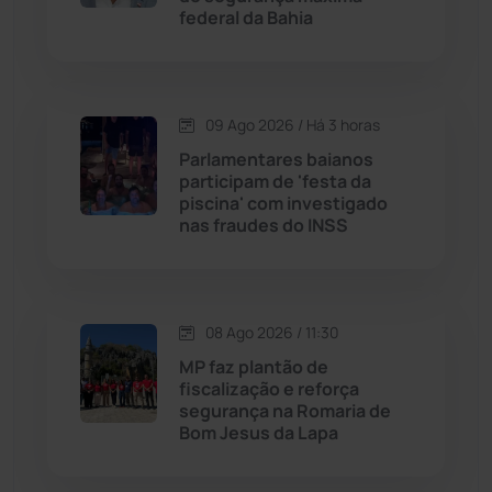
federal da Bahia
Jussiape
(98)
Justiça
(1471)
09 Ago 2026 / Há 3 horas
Parlamentares baianos
Lagoa Real
(182)
participam de 'festa da
piscina' com investigado
nas fraudes do INSS
Licínio de Almeida
(118)
Livramento de Nossa...
(1339)
08 Ago 2026 / 11:30
Macaúbas
(715)
MP faz plantão de
fiscalização e reforça
segurança na Romaria de
Maetinga
(101)
Bom Jesus da Lapa
Malhada
(82)