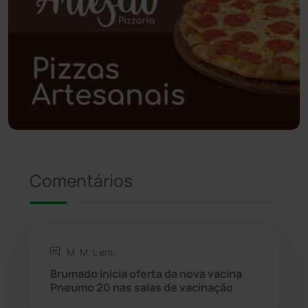
Polícia Civil
(59)
Polícia Militar
(27)
Política
(03)
Presidente Jânio Qu...
(125)
Comentários
Riacho de Santana
(309)
Rio de Contas
(410)
M. M. L em:
Rio do Antônio
(203)
Brumado inicia oferta da nova vacina
Pneumo 20 nas salas de vacinação
Rio do Pires
(98)