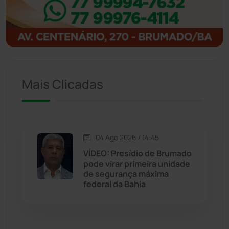
Ibitiara
(32)
Igaporã
(218)
Ituaçu
(256)
Mais Clicadas
Iuiu
(173)
Jacaraci
(97)
04 Ago 2026 / 14:45
Jequié
(314)
VÍDEO: Presídio de Brumado
pode virar primeira unidade
de segurança máxima
Jussiape
(98)
federal da Bahia
Justiça
(1470)