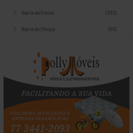
Barra da Estiva
(333)
Barra do Choça
(65)
Belo Campo
(57)
Bom Jesus da Lapa
(508)
Boquira
(152)
Botuporã
(72)
Brasil
(7680)
Brumado
(31958)