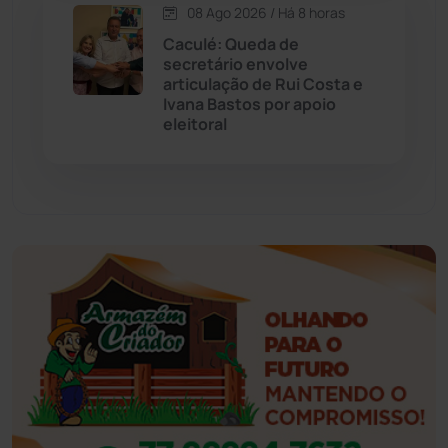
08 Ago 2026 / Há 8 horas
Esportes
(522)
Caculé: Queda de
secretário envolve
Eventos
(24)
articulação de Rui Costa e
Ivana Bastos por apoio
eleitoral
Feira da Mata
(23)
Guajeru
(130)
Guanambi
(3498)
Ibiassucê
(167)
Ibicoara
(221)
Ibipitanga
(116)