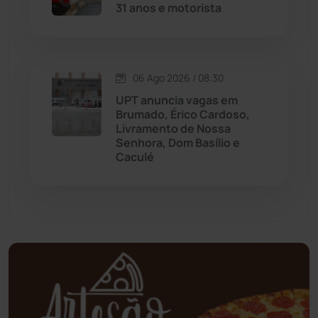
31 anos e motorista
Mundo
(437)
Oliveira dos Brejinhos
(67)
06 Ago 2026 / 08:30
UPT anuncia vagas em
Palmas de Monte Alto
(261)
Brumado, Érico Cardoso,
Livramento de Nossa
Senhora, Dom Basílio e
Paramirim
(342)
Caculé
Pindaí
(103)
Piripá
(90)
Planalto
(59)
Poções
(182)