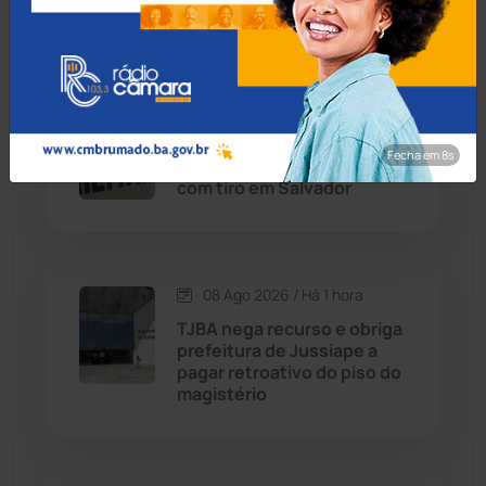
mortos na BR-259
Chapada Diamantina
(430)
Condeúba
(133)
08 Ago 2026 / Há 1 hora
Policial militar reage a
Contendas do Sincorá
(79)
Fecha em 7s
assalto e mata suspeito
com tiro em Salvador
Cordeiros
(49)
Dom Basílio
(391)
08 Ago 2026 / Há 1 hora
Economia
(1235)
TJBA nega recurso e obriga
prefeitura de Jussiape a
pagar retroativo do piso do
Educação
(232)
magistério
Érico Cardoso
(82)