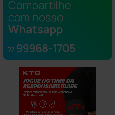
Compartilhe
com nosso
Whatsapp
99968-1705
77