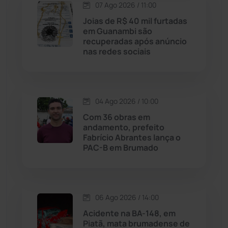
Lagoa Real
(182)
07 Ago 2026 / 11:00
Joias de R$ 40 mil furtadas
Licínio de Almeida
(118)
em Guanambi são
recuperadas após anúncio
nas redes sociais
Livramento de Nossa...
(1338)
Macaúbas
(714)
04 Ago 2026 / 10:00
Maetinga
(101)
Com 36 obras em
andamento, prefeito
Fabrício Abrantes lança o
Malhada
(82)
PAC-B em Brumado
Malhada de Pedras
(508)
Matina
(71)
06 Ago 2026 / 14:00
Acidente na BA-148, em
Piatã, mata brumadense de
Mortugaba
(31)