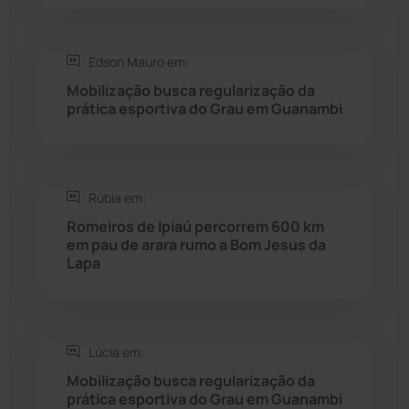
Saúde
(2427)
Edson Mauro em:
Seabra
(50)
Mobilização busca regularização da
prática esportiva do Grau em Guanambi
Sebastião Laranjeiras
(96)
Sítio do Mato
(42)
Rúbia em:
Romeiros de Ipiaú percorrem 600 km
Sudoeste Baiano
(1530)
em pau de arara rumo a Bom Jesus da
Lapa
Tanhaçu
(426)
Tanque Novo
(126)
Lúcia em:
Mobilização busca regularização da
Tecnologia
(12)
prática esportiva do Grau em Guanambi