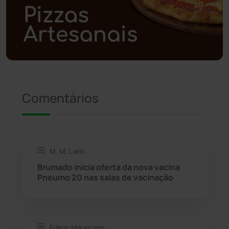
Polícia Civil
(59)
Polícia Militar
(27)
Política
(03)
Presidente Jânio Qu...
(125)
Comentários
Riacho de Santana
(309)
Rio de Contas
(411)
M. M. L em:
Brumado inicia oferta da nova vacina
Rio do Antônio
(203)
Pneumo 20 nas salas de vacinação
Rio do Pires
(98)
Edson Mauro em: