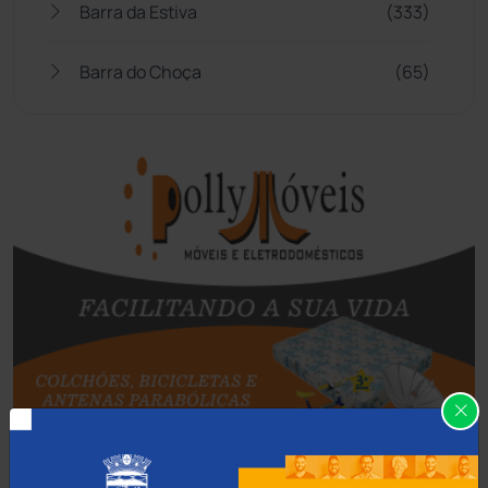
Barra da Estiva
(333)
Barra do Choça
(65)
Belo Campo
(57)
Bom Jesus da Lapa
(508)
Boquira
(152)
Botuporã
(72)
Brasil
(7680)
Brumado
(31958)