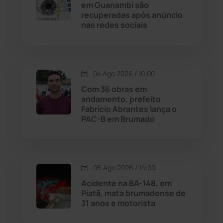
em Guanambi são
Licínio de Almeida
(118)
recuperadas após anúncio
nas redes sociais
Livramento de Nossa...
(1338)
Macaúbas
(714)
04 Ago 2026 / 10:00
Com 36 obras em
Maetinga
(101)
andamento, prefeito
Fabrício Abrantes lança o
PAC-B em Brumado
Malhada
(82)
Malhada de Pedras
(508)
06 Ago 2026 / 14:00
Matina
(71)
Acidente na BA-148, em
Piatã, mata brumadense de
31 anos e motorista
Mortugaba
(31)