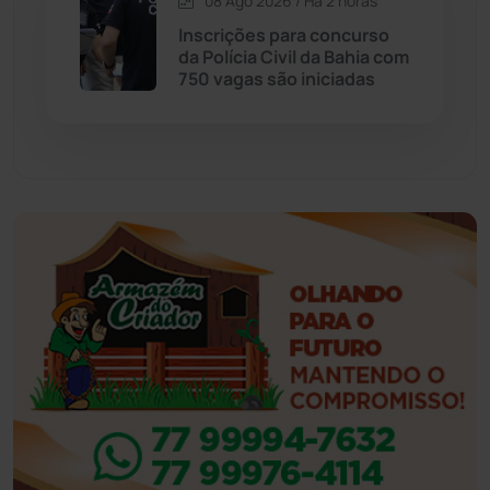
08 Ago 2026 / Há 2 horas
Inscrições para concurso
Eventos
(24)
da Polícia Civil da Bahia com
750 vagas são iniciadas
Feira da Mata
(23)
Guajeru
(130)
Guanambi
(3498)
Ibiassucê
(167)
Ibicoara
(221)
Ibipitanga
(116)
Ibitiara
(32)