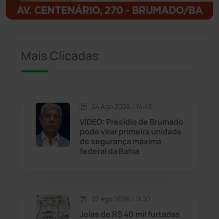
Igaporã
(218)
Ituaçu
(256)
Mais Clicadas
Iuiu
(173)
Jacaraci
(97)
04 Ago 2026 / 14:45
VÍDEO: Presídio de Brumado
Jequié
(314)
pode virar primeira unidade
de segurança máxima
Jussiape
(98)
federal da Bahia
Justiça
(1470)
07 Ago 2026 / 11:00
Lagoa Real
(182)
Joias de R$ 40 mil furtadas