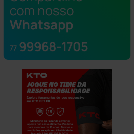
com nosso
Whatsapp
99968-1705
77