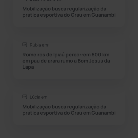
Saúde
(2429)
Mobilização busca regularização da
prática esportiva do Grau em Guanambi
Seabra
(50)
Sebastião Laranjeiras
(96)
Rúbia em:
Sítio do Mato
(42)
Romeiros de Ipiaú percorrem 600 km
em pau de arara rumo a Bom Jesus da
Lapa
Sudoeste Baiano
(1530)
Tanhaçu
(426)
Lúcia em:
Tanque Novo
(126)
Mobilização busca regularização da
prática esportiva do Grau em Guanambi
Tecnologia
(12)
Urandi
(157)