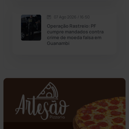
Mundo
(437)
07 Ago 2026 / 16:50
Oliveira dos Brejinhos
(67)
Operação Rastreio: PF
cumpre mandados contra
Palmas de Monte Alto
(262)
crime de moeda falsa em
Guanambi
Paramirim
(342)
Pindaí
(103)
Piripá
(90)
Planalto
(59)
Poções
(182)