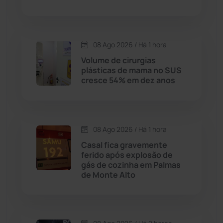
Condeúba
(133)
08 Ago 2026 / Há 1 hora
Contendas do Sincorá
(79)
Volume de cirurgias
plásticas de mama no SUS
Cordeiros
(49)
cresce 54% em dez anos
Dom Basílio
(391)
08 Ago 2026 / Há 1 hora
Economia
(1235)
Casal fica gravemente
ferido após explosão de
Educação
(232)
gás de cozinha em Palmas
de Monte Alto
Érico Cardoso
(82)
Esportes
(522)