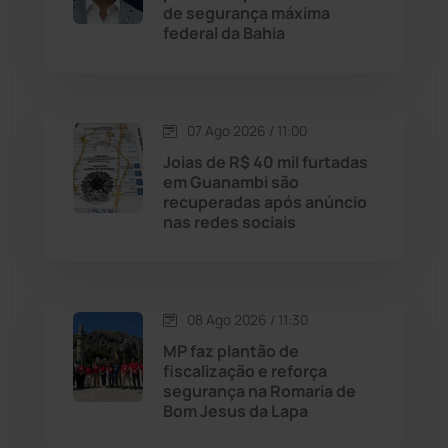
de segurança máxima
Jussiape
(98)
federal da Bahia
Justiça
(1470)
Lagoa Real
(182)
07 Ago 2026 / 11:00
Joias de R$ 40 mil furtadas
Licínio de Almeida
(118)
em Guanambi são
recuperadas após anúncio
nas redes sociais
Livramento de Nossa...
(1338)
Macaúbas
(715)
08 Ago 2026 / 11:30
Maetinga
(101)
MP faz plantão de
fiscalização e reforça
segurança na Romaria de
Malhada
(82)
Bom Jesus da Lapa