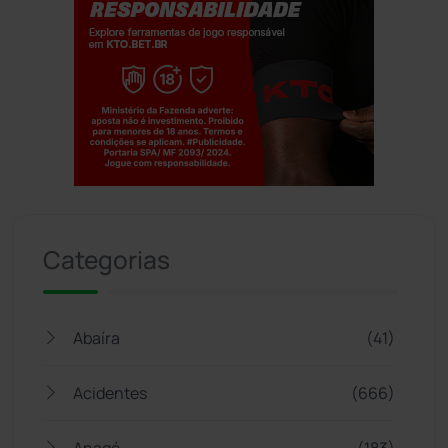
Jogue com responsabilidade. 18+
Categorias
Abaíra
(41)
Acidentes
(666)
Anagé
(183)