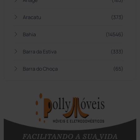
Aracatu
(373)
Bahia
(14546)
Barra da Estiva
(333)
Barra do Choça
(65)
Belo Campo
(57)
Bom Jesus da Lapa
(510)
Boquira
(152)
Botuporã
(73)