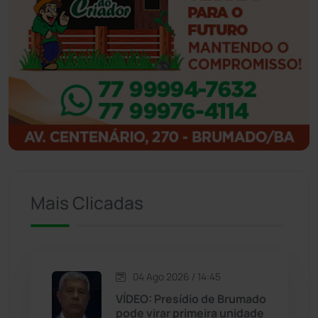
Ibicoara
(221)
Ibipitanga
(116)
Ibitiara
(32)
Igaporã
(218)
Ituaçu
(256)
Mais Clicadas
Iuiu
(173)
Jacaraci
(97)
04 Ago 2026 / 14:45
Jequié
(314)
VÍDEO: Presídio de Brumado
pode virar primeira unidade