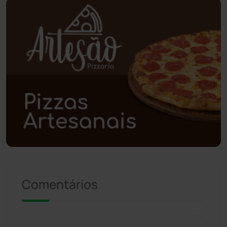
Planalto
(59)
Poções
(182)
Polícia Civil
(59)
Polícia Militar
(27)
Política
(03)
Presidente Jânio Qu...
(125)
Comentários
Riacho de Santana
(309)
Rio de Contas
(411)