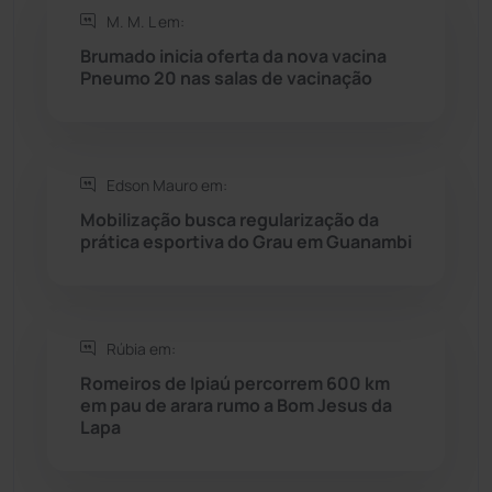
M. M. L em:
Rio do Antônio
(203)
Brumado inicia oferta da nova vacina
Pneumo 20 nas salas de vacinação
Rio do Pires
(98)
Saúde
(2429)
Edson Mauro em:
Mobilização busca regularização da
Seabra
(51)
prática esportiva do Grau em Guanambi
Sebastião Laranjeiras
(96)
Rúbia em:
Sítio do Mato
(42)
Romeiros de Ipiaú percorrem 600 km
em pau de arara rumo a Bom Jesus da
Sudoeste Baiano
(1530)
Lapa
Tanhaçu
(426)