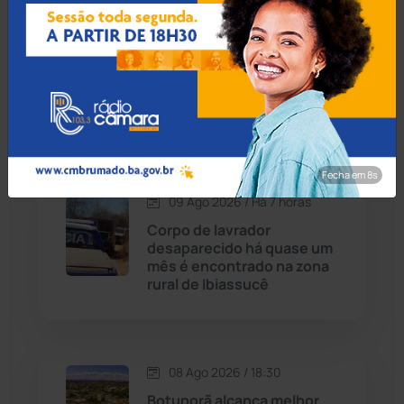
09 Ago 2026 / Há 38 min
Carinhanha
(300)
Golpe da falsa ração: idoso
de 80 anos perde R$ 1 mil
Caturama
(65)
em fraude na zona rural de
Brumado
Chapada Diamantina
(430)
Fecha em 7s
Condeúba
(133)
09 Ago 2026 / Há 7 horas
Corpo de lavrador
Contendas do Sincorá
(79)
desaparecido há quase um
mês é encontrado na zona
Cordeiros
(49)
rural de Ibiassucê
Dom Basílio
(391)
08 Ago 2026 / 18:30
Economia
(1236)
Botuporã alcança melhor