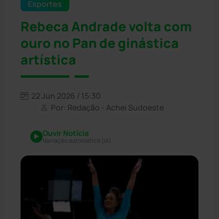
Esportes
Rebeca Andrade volta com
ouro no Pan de ginástica
artística
22 Jun 2026 / 15:30
Por: Redação - Achei Sudoeste
Ouvir Notícia
Narração automática (IA)