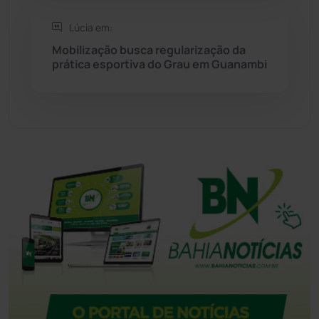
Tanque Novo
(126)
Lúcia em:
Mobilização busca regularização da
prática esportiva do Grau em Guanambi
Tecnologia
(12)
Urandi
(157)
Vitória da Conquista
(2516)