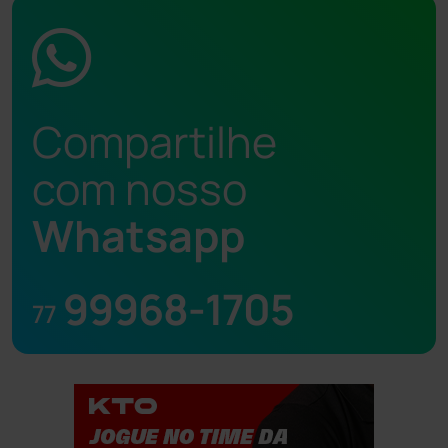
Compartilhe
com nosso
Whatsapp
99968-1705
77