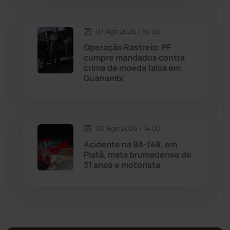
Malhada de Pedras
(508)
Matina
(71)
07 Ago 2026 / 16:50
Operação Rastreio: PF
cumpre mandados contra
Mortugaba
(31)
crime de moeda falsa em
Guanambi
Mundo
(437)
Oliveira dos Brejinhos
(67)
06 Ago 2026 / 14:00
Acidente na BA-148, em
Palmas de Monte Alto
(263)
Piatã, mata brumadense de
31 anos e motorista
Paramirim
(342)
Pindaí
(103)
Piripá
(90)