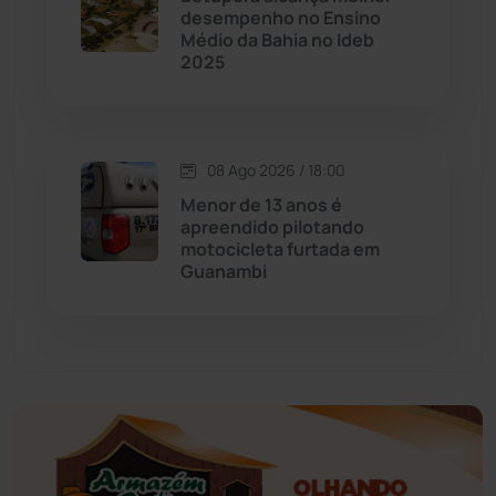
desempenho no Ensino
Educação
(232)
Médio da Bahia no Ideb
2025
Érico Cardoso
(82)
Esportes
(522)
08 Ago 2026 / 18:00
Menor de 13 anos é
Eventos
(24)
apreendido pilotando
motocicleta furtada em
Guanambi
Feira da Mata
(23)
Guajeru
(130)
Guanambi
(3501)
Ibiassucê
(168)