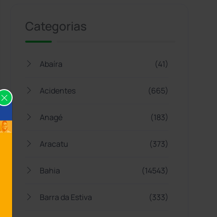
Categorias
Abaíra
(41)
Acidentes
(665)
Anagé
(183)
Aracatu
(373)
Bahia
(14543)
Barra da Estiva
(333)