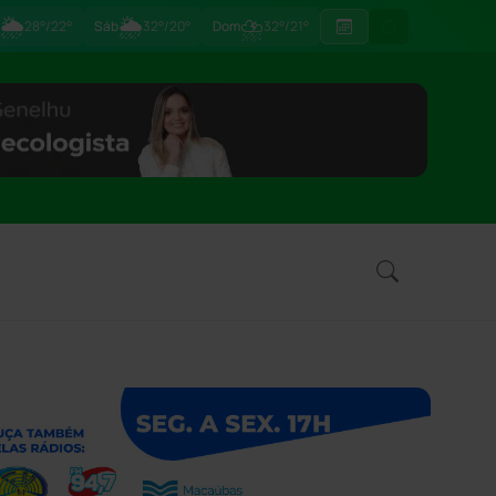
🌦
🌦
⛈
28°/22°
Sáb
32°/20°
Dom
32°/21°