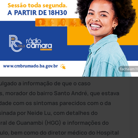
rim/Achei Sudoeste
mado, registrou neste sábado (18), o
novo coronavírus. A informação foi divulgada
de saúde da Bahia (Sesab). De acordo com a
ata-se de uma médica, natural de Guanambi,
Fecha em 9
nformações do site Fala Você, de Guanambi,
vulgado a informação de que o caso
, morador do bairro Santo André, que estava
idade com os sintomas parecidos com o da
sinada por Neide Lu, com detalhes do
Geral de Guanambi (HGG) e informações do
aulo, bem como do diretor médico do Hospital