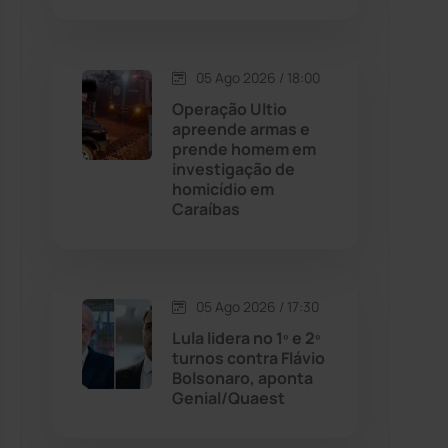
Contendas do Sincorá
(79)
05 Ago 2026 / 18:00
Cordeiros
(49)
Operação Ultio
apreende armas e
prende homem em
Dom Basílio
(391)
investigação de
homicídio em
Caraíbas
Economia
(1235)
Educação
(231)
05 Ago 2026 / 17:30
Érico Cardoso
(82)
Lula lidera no 1º e 2º
turnos contra Flávio
Bolsonaro, aponta
Esportes
(522)
Genial/Quaest
Eventos
(24)