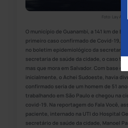
Foto: Lay Amo
O município de Guanambi, a 141 km de Bru
primeiro caso confirmado de Covid-19, o 
no boletim epidemiológico da secretaria 
secretaria de saúde da cidade, o caso tr
mas que mora em Salvador. Com base em i
inicialmente, o Achei Sudoeste, havia di
confirmado seria de um homem de 51 anos
trabalhando em São Paulo e chegou na c
covid-19. Na reportagem do Fala Você, as
paciente, internado na UTI do Hospital 
secretário de saúde da cidade, Manoel P