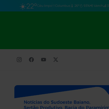
☀️
22°
Céu limpo
Columbus
26°
93%
4km/h
3