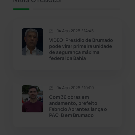
Iuiu
(173)
Jacaraci
(97)
04 Ago 2026 / 14:45
Jequié
(311)
VÍDEO: Presídio de Brumado
pode virar primeira unidade
de segurança máxima
Jussiape
(97)
federal da Bahia
Justiça
(1465)
Lagoa Real
(182)
04 Ago 2026 / 10:00
Com 36 obras em
Licínio de Almeida
(118)
andamento, prefeito
Fabrício Abrantes lança o
PAC-B em Brumado
Livramento de Nossa...
(1338)