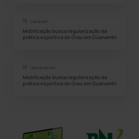
Sítio do Mato
(42)
Lúcia em:
Sudoeste Baiano
(1530)
Mobilização busca regularização da
prática esportiva do Grau em Guanambi
Tanhaçu
(425)
Tanque Novo
(126)
Leonardo em:
Mobilização busca regularização da
Tecnologia
(12)
prática esportiva do Grau em Guanambi
Urandi
(156)
Vitória da Conquista
(2513)