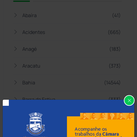
Abaíra
(41)
Acidentes
(665)
Anagé
(183)
Aracatu
(373)
Bahia
(14544)
Barra da Estiva
(333)
Barra do Choça
(65)
Belo Campo
(57)