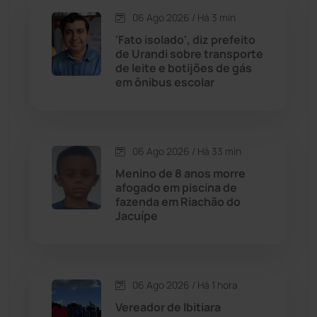
06 Ago 2026 / Há 3 min
Candiba
(157)
'Fato isolado', diz prefeito
de Urandi sobre transporte
Cândido Sales
(120)
de leite e botijões de gás
em ônibus escolar
Caraíbas
(103)
Carinhanha
(299)
06 Ago 2026 / Há 33 min
Menino de 8 anos morre
Caturama
(65)
afogado em piscina de
fazenda em Riachão do
Jacuípe
Chapada Diamantina
(430)
Condeúba
(133)
06 Ago 2026 / Há 1 hora
Contendas do Sincorá
(79)
Vereador de Ibitiara