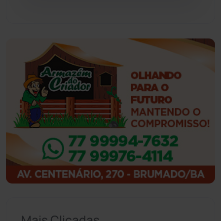
Guajeru
(130)
Guanambi
(3492)
Ibiassucê
(167)
Ibicoara
(220)
Ibipitanga
(116)
Ibitiara
(32)
Igaporã
(217)
Ituaçu
(256)
Mais Clicadas