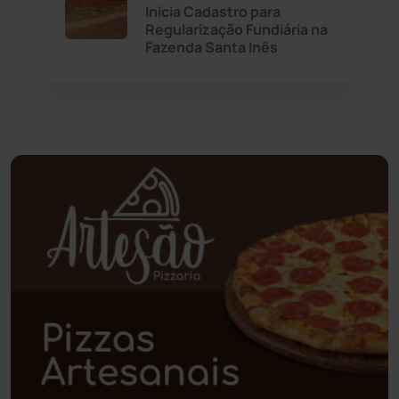
Inicia Cadastro para
Regularização Fundiária na
Paramirim
(342)
Fazenda Santa Inês
Pindaí
(103)
Piripá
(90)
Planalto
(59)
Poções
(182)
Polícia Civil
(57)
Polícia Militar
(27)
Política
(03)