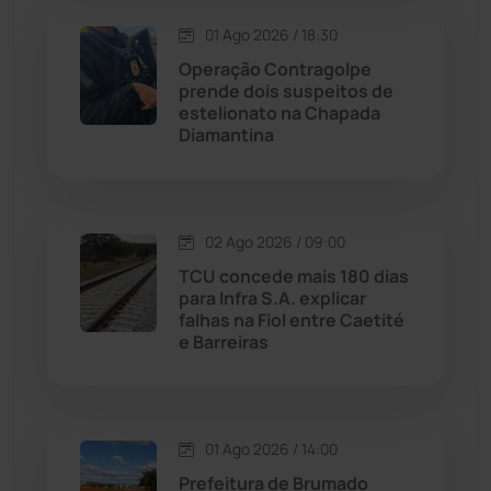
Macaúbas
(713)
01 Ago 2026 / 18:30
Maetinga
(101)
Operação Contragolpe
prende dois suspeitos de
estelionato na Chapada
Malhada
(82)
Diamantina
Malhada de Pedras
(507)
Matina
(71)
02 Ago 2026 / 09:00
TCU concede mais 180 dias
para Infra S.A. explicar
Mortugaba
(31)
falhas na Fiol entre Caetité
e Barreiras
Mundo
(436)
Oliveira dos Brejinhos
(67)
01 Ago 2026 / 14:00
Prefeitura de Brumado
Palmas de Monte Alto
(260)