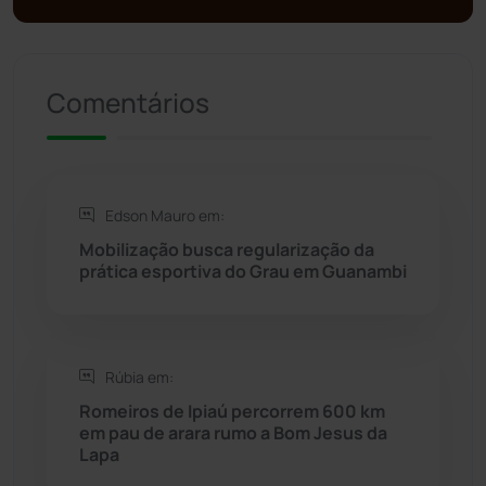
Presidente Jânio Qu...
(125)
Comentários
Riacho de Santana
(309)
Rio de Contas
(410)
Edson Mauro em:
Rio do Antônio
(203)
Mobilização busca regularização da
prática esportiva do Grau em Guanambi
Rio do Pires
(97)
Saúde
(2427)
Rúbia em:
Seabra
(49)
Romeiros de Ipiaú percorrem 600 km
em pau de arara rumo a Bom Jesus da
Lapa
Sebastião Laranjeiras
(96)