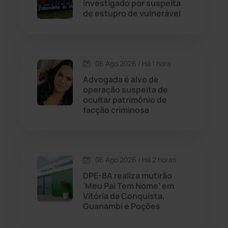
investigado por suspeita
Cordeiros
(49)
de estupro de vulnerável
Dom Basílio
(391)
06 Ago 2026 / Há 1 hora
Economia
(1235)
Advogada é alvo de
operação suspeita de
Educação
(232)
ocultar patrimônio de
facção criminosa
Érico Cardoso
(82)
Esportes
(522)
06 Ago 2026 / Há 2 horas
DPE-BA realiza mutirão
Eventos
(24)
'Meu Pai Tem Nome' em
Vitória da Conquista,
Guanambi e Poções
Feira da Mata
(23)