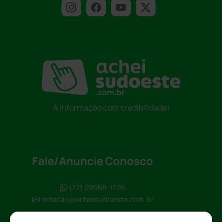
A informação com credibilidade!
Fale/Anuncie Conosco
(77) 99968-1705
redacao@acheisudoeste.com.br