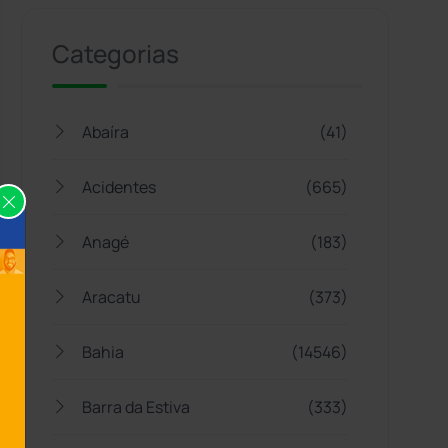
Categorias
Abaíra
(41)
Acidentes
(665)
Anagé
(183)
Aracatu
(373)
Bahia
(14546)
Barra da Estiva
(333)