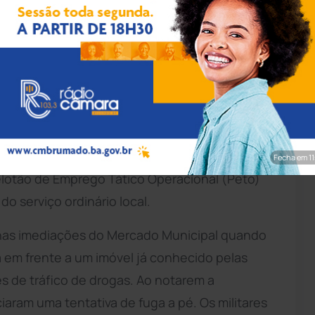
pp/Achei Sudoeste
ultou na apreensão de uma expressiva
de um suspeito na noite desta segunda-feira
na região da
Chapada Diamantina
. A
Fecha em 9
Pelotão de Emprego Tático Operacional (Peto)
o serviço ordinário local.
s nas imediações do Mercado Municipal quando
 em frente a um imóvel já conhecido pelas
s de tráfico de drogas. Ao notarem a
ciaram uma tentativa de fuga a pé. Os militares