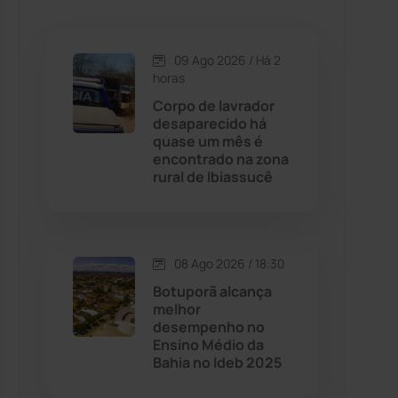
Caetanos
(47)
Caetité
(1504)
09 Ago 2026 / Há 2
horas
Candiba
(157)
Corpo de lavrador
desaparecido há
quase um mês é
Cândido Sales
(121)
encontrado na zona
rural de Ibiassucê
Caraíbas
(103)
Carinhanha
(300)
08 Ago 2026 / 18:30
Botuporã alcança
Caturama
(65)
melhor
desempenho no
Ensino Médio da
Chapada Diamantina
(430)
Bahia no Ideb 2025
Condeúba
(133)