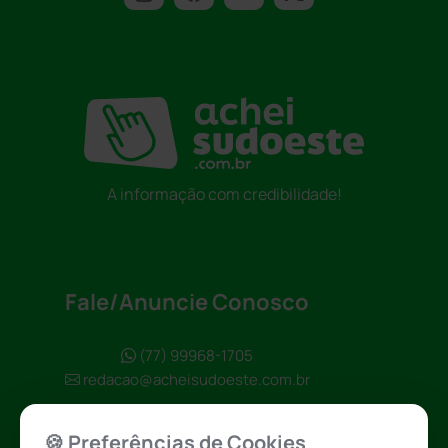
A informação com credibilidade!
Fale/Anuncie Conosco
(77) 99968-1705
redacao@acheisudoeste.com.br
🍪 Preferências de Cookies