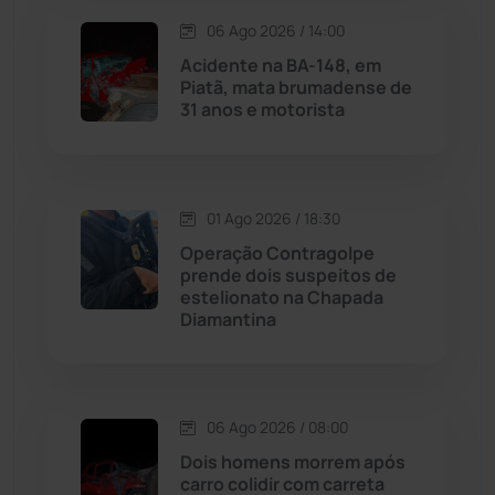
06 Ago 2026 / 14:00
Maetinga
(101)
Acidente na BA-148, em
Piatã, mata brumadense de
31 anos e motorista
Malhada
(82)
Malhada de Pedras
(508)
01 Ago 2026 / 18:30
Matina
(71)
Operação Contragolpe
prende dois suspeitos de
estelionato na Chapada
Mortugaba
(31)
Diamantina
Mundo
(436)
Oliveira dos Brejinhos
(67)
06 Ago 2026 / 08:00
Dois homens morrem após
Palmas de Monte Alto
(260)
carro colidir com carreta