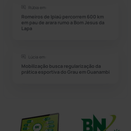
Rúbia em:
Sítio do Mato
(42)
Romeiros de Ipiaú percorrem 600 km
em pau de arara rumo a Bom Jesus da
Sudoeste Baiano
(1530)
Lapa
Tanhaçu
(426)
Tanque Novo
(126)
Lúcia em:
Mobilização busca regularização da
prática esportiva do Grau em Guanambi
Tecnologia
(12)
Urandi
(157)
Vitória da Conquista
(2514)