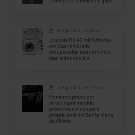
transporte escolar em Ipiaú
Cordeiros
(49)
Dom Basílio
(391)
07 Ago 2026 / Há 1 hora
Economia
(1235)
Joias de R$ 40 mil furtadas
em Guanambi são
recuperadas após anúncio
Educação
(232)
nas redes sociais
Érico Cardoso
(82)
07 Ago 2026 / Há 2 horas
Esportes
(522)
Homem é preso por
descumprir medida
Eventos
(24)
protetiva e ameaçar a
própria irmã em Santa Maria
da Vitória
Feira da Mata
(23)