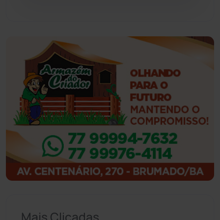
Guajeru
(130)
Guanambi
(3496)
Ibiassucê
(167)
Ibicoara
(221)
Ibipitanga
(116)
Ibitiara
(32)
Igaporã
(218)
Ituaçu
(256)
Mais Clicadas