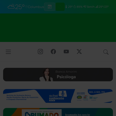
⛅
25°
Columbus
29°
89%
5km/h
29°/23°