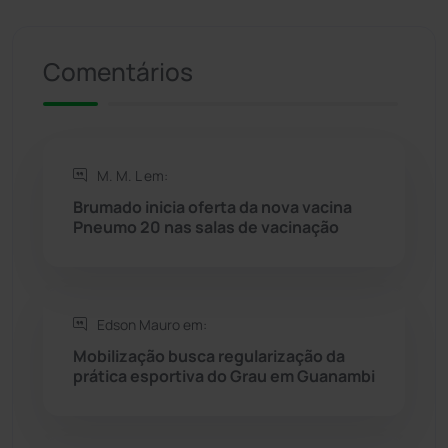
Presidente Jânio Qu...
(125)
Comentários
Riacho de Santana
(309)
Rio de Contas
(410)
M. M. L em:
Rio do Antônio
(203)
Brumado inicia oferta da nova vacina
Pneumo 20 nas salas de vacinação
Rio do Pires
(98)
Saúde
(2427)
Edson Mauro em:
Mobilização busca regularização da
Seabra
(50)
prática esportiva do Grau em Guanambi
Sebastião Laranjeiras
(96)