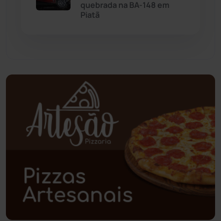
quebrada na BA-148 em
Piatã
Paramirim
(342)
Pindaí
(103)
Piripá
(90)
Planalto
(59)
Poções
(182)
Polícia Civil
(58)
Polícia Militar
(27)
Política
(03)