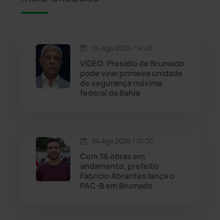
Iuiu
(173)
Jacaraci
(97)
04 Ago 2026 / 14:45
Jequié
(314)
VÍDEO: Presídio de Brumado
pode virar primeira unidade
de segurança máxima
Jussiape
(97)
federal da Bahia
Justiça
(1467)
Lagoa Real
(182)
04 Ago 2026 / 10:00
Com 36 obras em
Licínio de Almeida
(118)
andamento, prefeito
Fabrício Abrantes lança o
PAC-B em Brumado
Livramento de Nossa...
(1338)
Macaúbas
(714)