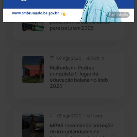
07 Ago 2026 / Há 6 min
Candiba
(157)
Fecha em 8s
Famílias brasileiras
perderam R$ 62,5 bilhões
Cândido Sales
(121)
para bets em 2025
Caraíbas
(103)
07 Ago 2026 / Há 36 min
Carinhanha
(299)
Malhada de Pedras
conquista 1º lugar da
Caturama
(65)
educação baiana no Ideb
2025
Chapada Diamantina
(430)
Condeúba
(133)
07 Ago 2026 / Há 1 hora
MPBA recomenda correção
Contendas do Sincorá
(79)
de irregularidades no