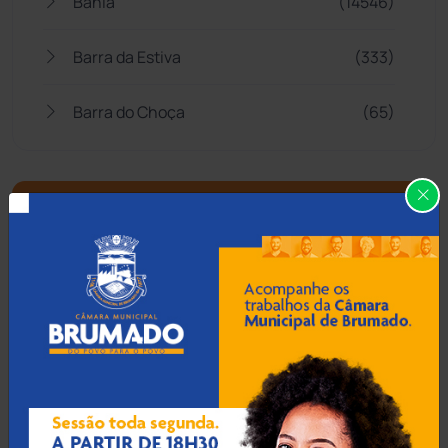
Bahia
(14546)
Barra da Estiva
(333)
Barra do Choça
(65)
Belo Campo
(57)
Bom Jesus da Lapa
(509)
Boquira
(152)
Botuporã
(72)
Brasil
(7680)
Brumado
(31961)