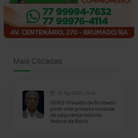
Ibitiara
(32)
Igaporã
(218)
Ituaçu
(256)
Iuiu
(173)
Mais Clicadas
Jacaraci
(97)
Jequié
(314)
04 Ago 2026 / 14:45
VÍDEO: Presídio de Brumado
pode virar primeira unidade
Jussiape
(98)
de segurança máxima
federal da Bahia
Justiça
(1470)