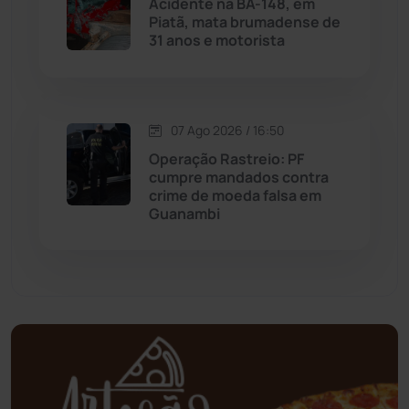
Acidente na BA-148, em
Mortugaba
(31)
Piatã, mata brumadense de
31 anos e motorista
Mundo
(437)
Oliveira dos Brejinhos
(67)
07 Ago 2026 / 16:50
Palmas de Monte Alto
(262)
Operação Rastreio: PF
cumpre mandados contra
crime de moeda falsa em
Paramirim
(342)
Guanambi
Pindaí
(103)
Piripá
(90)
Planalto
(59)