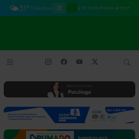
🌤️
31°
Columbus
35°
62%
17km/h
33°/21°