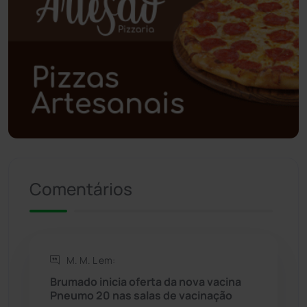
Poções
(182)
Polícia Civil
(59)
Polícia Militar
(27)
Política
(03)
Presidente Jânio Qu...
(125)
Comentários
Riacho de Santana
(309)
Rio de Contas
(411)
M. M. L em:
Rio do Antônio
(203)
Brumado inicia oferta da nova vacina
Pneumo 20 nas salas de vacinação
Rio do Pires
(98)