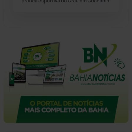
prática esportiva do Grau em Guanambi
Urandi
(157)
Vitória da Conquista
(2515)