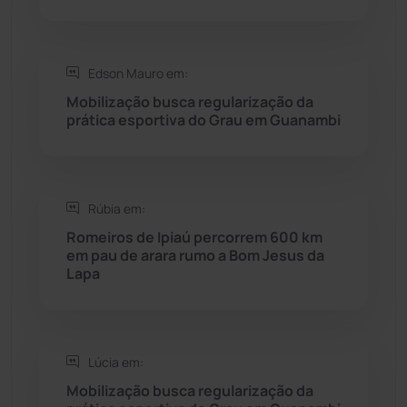
Saúde
(2429)
Edson Mauro em:
Seabra
(51)
Mobilização busca regularização da
prática esportiva do Grau em Guanambi
Sebastião Laranjeiras
(96)
Sítio do Mato
(42)
Rúbia em:
Romeiros de Ipiaú percorrem 600 km
Sudoeste Baiano
(1530)
em pau de arara rumo a Bom Jesus da
Lapa
Tanhaçu
(426)
Tanque Novo
(126)
Lúcia em:
Mobilização busca regularização da
Tecnologia
(12)