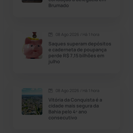
Brumado
Chapada Diamantina
(430)
Condeúba
(133)
08 Ago 2026 / Há 1 hora
Saques superam depósitos
Contendas do Sincorá
(79)
e caderneta de poupança
perde R$ 7,15 bilhões em
Cordeiros
(49)
julho
Dom Basílio
(391)
08 Ago 2026 / Há 1 hora
Economia
(1236)
Vitória da Conquista é a
cidade mais segura da
Educação
(232)
Bahia pelo 4º ano
consecutivo
Érico Cardoso
(82)