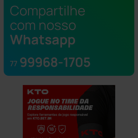
Compartilhe
com nosso
Whatsapp
99968-1705
77