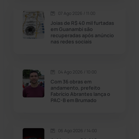
Lagoa Real
(182)
07 Ago 2026 / 11:00
Licínio de Almeida
(118)
Joias de R$ 40 mil furtadas
em Guanambi são
recuperadas após anúncio
Livramento de Nossa...
(1338)
nas redes sociais
Macaúbas
(715)
04 Ago 2026 / 10:00
Maetinga
(101)
Com 36 obras em
andamento, prefeito
Malhada
(82)
Fabrício Abrantes lança o
PAC-B em Brumado
Malhada de Pedras
(508)
Matina
(71)
06 Ago 2026 / 14:00