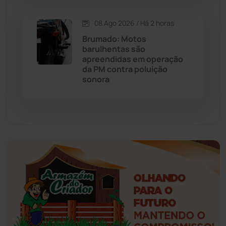
Esportes
(522)
08 Ago 2026 / Há 2 horas
Brumado: Motos
Eventos
(24)
barulhentas são
apreendidas em operação
da PM contra poluição
Feira da Mata
(23)
sonora
Guajeru
(130)
Guanambi
(3498)
Ibiassucê
(167)
Ibicoara
(221)
Ibipitanga
(116)