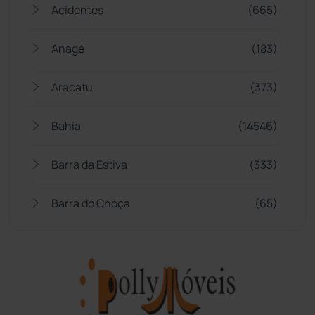
Acidentes
(665)
Anagé
(183)
Aracatu
(373)
Bahia
(14546)
Barra da Estiva
(333)
Barra do Choça
(65)
Belo Campo
(57)
Bom Jesus da Lapa
(510)