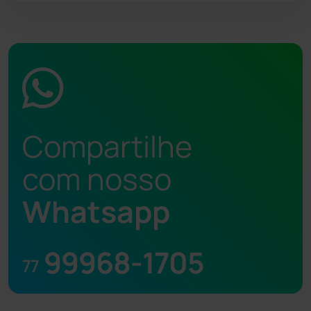
Compartilhe
com nosso
Whatsapp
99968-1705
77