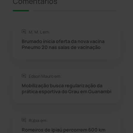
Comentários
Riacho de Santana
(309)
Rio de Contas
(411)
M. M. L em:
Rio do Antônio
(203)
Brumado inicia oferta da nova vacina
Pneumo 20 nas salas de vacinação
Rio do Pires
(98)
Saúde
(2429)
Edson Mauro em:
Seabra
(51)
Mobilização busca regularização da
prática esportiva do Grau em Guanambi
Sebastião Laranjeiras
(96)
Sítio do Mato
(42)
Rúbia em:
Romeiros de Ipiaú percorrem 600 km
Sudoeste Baiano
(1530)