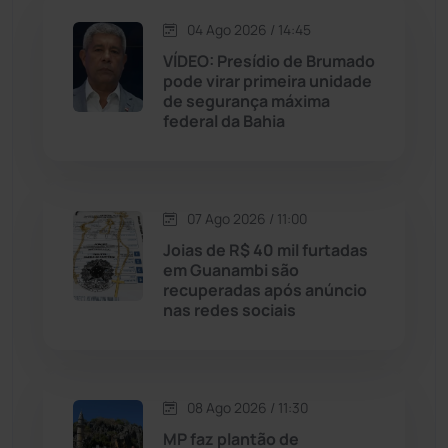
Jequié
(314)
04 Ago 2026 / 14:45
VÍDEO: Presídio de Brumado
pode virar primeira unidade
Jussiape
(98)
de segurança máxima
federal da Bahia
Justiça
(1470)
Lagoa Real
(182)
07 Ago 2026 / 11:00
Licínio de Almeida
(118)
Joias de R$ 40 mil furtadas
em Guanambi são
recuperadas após anúncio
Livramento de Nossa...
(1338)
nas redes sociais
Macaúbas
(715)
08 Ago 2026 / 11:30
Maetinga
(101)
MP faz plantão de