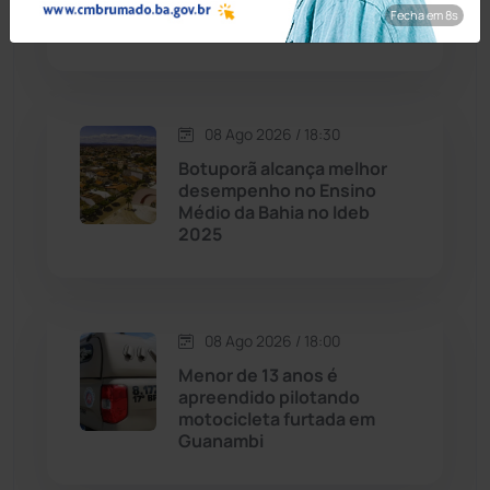
mês é encontrado na zona
Fecha em 7s
rural de Ibiassucê
Caraíbas
(103)
Carinhanha
(300)
08 Ago 2026 / 18:30
Botuporã alcança melhor
Caturama
(65)
desempenho no Ensino
Médio da Bahia no Ideb
2025
Chapada Diamantina
(430)
Condeúba
(133)
08 Ago 2026 / 18:00
Contendas do Sincorá
(79)
Menor de 13 anos é
apreendido pilotando
Cordeiros
(49)
motocicleta furtada em
Guanambi
Dom Basílio
(391)