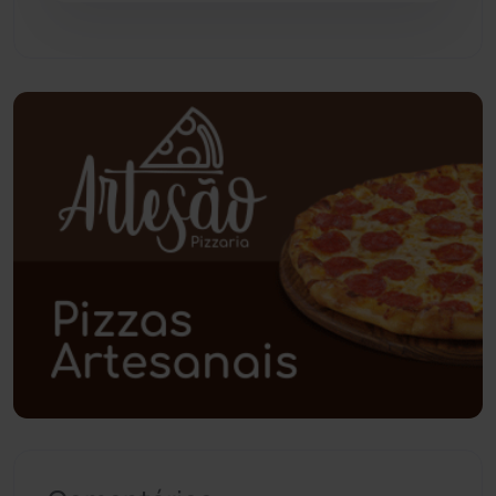
Pindaí
(103)
Piripá
(90)
Planalto
(59)
Poções
(182)
Polícia Civil
(59)
Polícia Militar
(27)
Política
(03)
Presidente Jânio Qu...
(125)