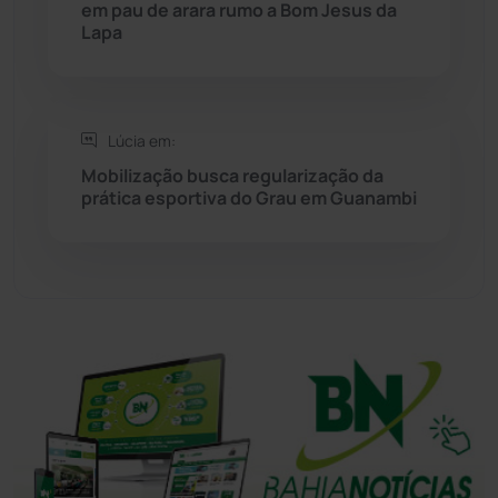
em pau de arara rumo a Bom Jesus da
Lapa
Tanhaçu
(426)
Tanque Novo
(126)
Lúcia em:
Mobilização busca regularização da
Tecnologia
(12)
prática esportiva do Grau em Guanambi
Urandi
(157)
Vitória da Conquista
(2516)