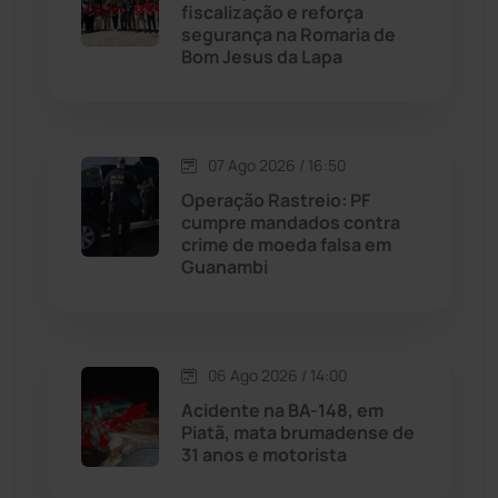
fiscalização e reforça
Malhada
(82)
segurança na Romaria de
Bom Jesus da Lapa
Malhada de Pedras
(508)
Matina
(71)
07 Ago 2026 / 16:50
Operação Rastreio: PF
Mortugaba
(31)
cumpre mandados contra
crime de moeda falsa em
Guanambi
Mundo
(437)
Oliveira dos Brejinhos
(67)
06 Ago 2026 / 14:00
Palmas de Monte Alto
(263)
Acidente na BA-148, em
Piatã, mata brumadense de
Paramirim
(342)
31 anos e motorista