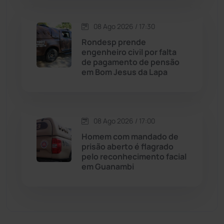
Economia
(1236)
08 Ago 2026 / 17:30
Rondesp prende
Educação
(232)
engenheiro civil por falta
de pagamento de pensão
em Bom Jesus da Lapa
Érico Cardoso
(82)
Esportes
(522)
08 Ago 2026 / 17:00
Eventos
(24)
Homem com mandado de
prisão aberto é flagrado
pelo reconhecimento facial
Feira da Mata
(23)
em Guanambi
Guajeru
(130)
Guanambi
(3501)