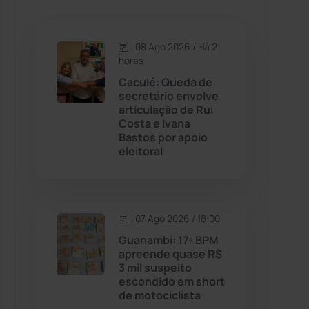
Caetanos
(47)
Caetité
(1504)
08 Ago 2026 / Há 2
horas
Candiba
(157)
Caculé: Queda de
secretário envolve
articulação de Rui
Cândido Sales
(121)
Costa e Ivana
Bastos por apoio
eleitoral
Caraíbas
(103)
Carinhanha
(300)
07 Ago 2026 / 18:00
Caturama
(65)
Guanambi: 17º BPM
apreende quase R$
3 mil suspeito
Chapada Diamantina
(430)
escondido em short
de motociclista
Condeúba
(133)