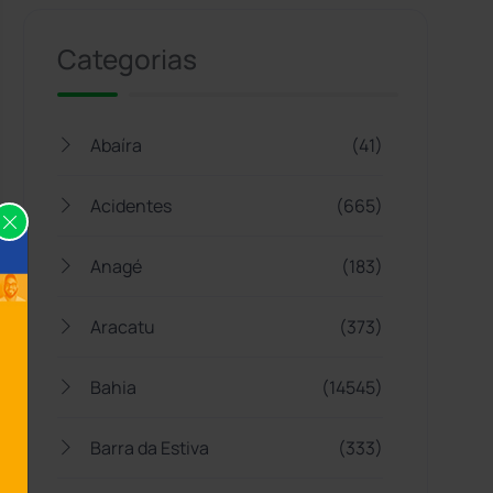
Categorias
Abaíra
(41)
Acidentes
(665)
Anagé
(183)
Aracatu
(373)
Bahia
(14545)
Barra da Estiva
(333)