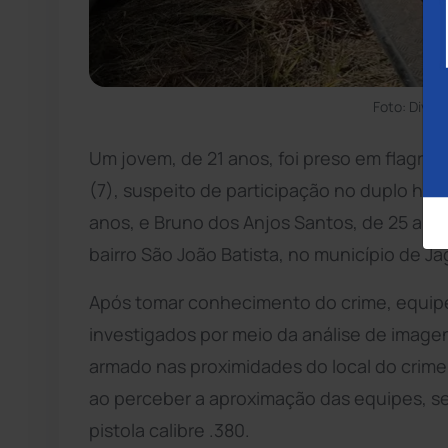
Foto: Divulg
Um jovem, de 21 anos, foi preso em flagran
(7), suspeito de participação no duplo ho
anos, e Bruno dos Anjos Santos, de 25 anos
bairro São João Batista, no município de J
Após tomar conhecimento do crime, equipes 
investigados por meio da análise de imag
armado nas proximidades do local do crime. E
ao perceber a aproximação das equipes, 
pistola calibre .380.