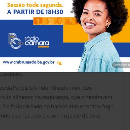
ação/Polícia Civil
te pela
Polícia Civil
da
Bahia
, nesta terça-feira
micídio de Sergio Macedo dos Santos, de 51
, ocorrido no interior de uma residência, no
Fecha em 7
aguaquara.
da Polícia Civil identificaram um dos
ens de câmeras de segurança, que o mostravam
le foi localizado no bairro Urbis e tentou fugir
sendo alcançado e preso em posse de uma