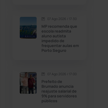
Contendas do Sincorá
(79)
07 Ago 2026 / 17:30
Cordeiros
(49)
MP recomenda que
escola readmita
aluno autista
Dom Basílio
(391)
impedido de
frequentar aulas em
Porto Seguro
Economia
(1235)
Educação
(232)
07 Ago 2026 / 17:00
Érico Cardoso
(82)
Prefeito de
Brumado anuncia
reajuste salarial de
Esportes
(522)
9% para servidores
públicos
Eventos
(24)