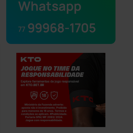
Whatsapp
99968-1705
77
Jogue com responsabilidade. 18+