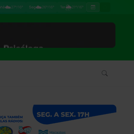
☁️
☁️
🌦
nhã
27°/16°
Seg
26°/16°
Ter
21°/16°