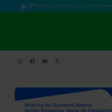
☀️
17°
Céu limpo
Vitória da Conq…
18°
86%
10km