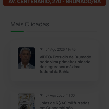
Ituaçu
(256)
Iuiu
(173)
Mais Clicadas
Jacaraci
(97)
Jequié
(314)
04 Ago 2026 / 14:45
VÍDEO: Presídio de Brumado
pode virar primeira unidade
Jussiape
(98)
de segurança máxima
federal da Bahia
Justiça
(1470)
Lagoa Real
(182)
07 Ago 2026 / 11:00
Licínio de Almeida
(118)
Joias de R$ 40 mil furtadas
em Guanambi são