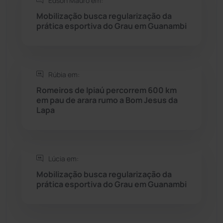
Edson Mauro em:
Seabra
(51)
Mobilização busca regularização da
prática esportiva do Grau em Guanambi
Sebastião Laranjeiras
(96)
Sítio do Mato
(42)
Rúbia em:
Sudoeste Baiano
(1530)
Romeiros de Ipiaú percorrem 600 km
em pau de arara rumo a Bom Jesus da
Lapa
Tanhaçu
(426)
Tanque Novo
(126)
Lúcia em:
Tecnologia
(12)
Mobilização busca regularização da
prática esportiva do Grau em Guanambi
Urandi
(157)
Vitória da Conquista
(2516)