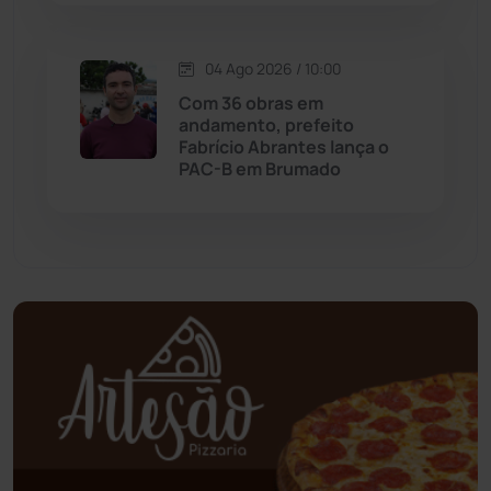
Oliveira dos Brejinhos
(67)
04 Ago 2026 / 10:00
Palmas de Monte Alto
(263)
Com 36 obras em
andamento, prefeito
Paramirim
(342)
Fabrício Abrantes lança o
PAC-B em Brumado
Pindaí
(103)
Piripá
(90)
Planalto
(59)
Poções
(182)
Polícia Civil
(59)