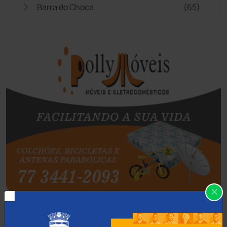
Barra do Choça
(65)
Belo Campo
(57)
Bom Jesus da Lapa
(510)
Boquira
(152)
Botuporã
(73)
Brasil
(7680)
Brumado
(31962)
Caculé
(697)