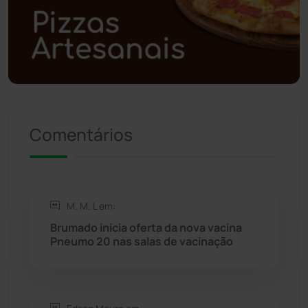
Polícia Militar
(27)
Política
(03)
Presidente Jânio Qu...
(125)
Riacho de Santana
(309)
Comentários
Rio de Contas
(411)
Rio do Antônio
(203)
M. M. L em:
Brumado inicia oferta da nova vacina
Rio do Pires
(98)
Pneumo 20 nas salas de vacinação
Saúde
(2429)