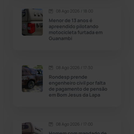
08 Ago 2026 / 18:00
Contendas do Sincorá
(79)
Menor de 13 anos é
apreendido pilotando
Cordeiros
(49)
motocicleta furtada em
Guanambi
Dom Basílio
(391)
Economia
(1236)
08 Ago 2026 / 17:30
Rondesp prende
Educação
(232)
engenheiro civil por falta
de pagamento de pensão
em Bom Jesus da Lapa
Érico Cardoso
(82)
Esportes
(522)
08 Ago 2026 / 17:00
Eventos
(24)
Homem com mandado de