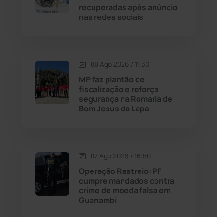
recuperadas após anúncio
Livramento de Nossa...
(1338)
nas redes sociais
Macaúbas
(715)
08 Ago 2026 / 11:30
Maetinga
(101)
MP faz plantão de
fiscalização e reforça
Malhada
(82)
segurança na Romaria de
Bom Jesus da Lapa
Malhada de Pedras
(508)
Matina
(71)
07 Ago 2026 / 16:50
Operação Rastreio: PF
Mortugaba
(31)
cumpre mandados contra
crime de moeda falsa em
Guanambi
Mundo
(437)