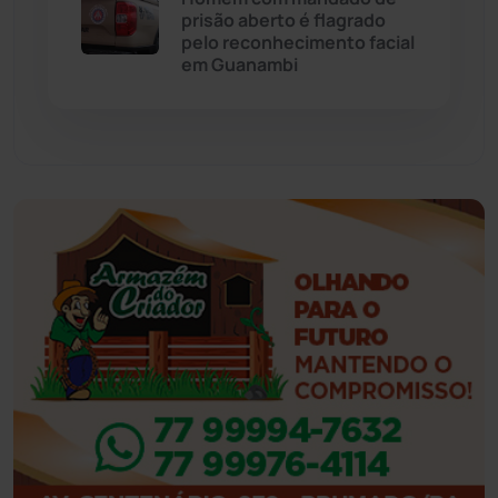
prisão aberto é flagrado
pelo reconhecimento facial
Feira da Mata
(23)
em Guanambi
Guajeru
(130)
Guanambi
(3501)
Ibiassucê
(168)
Ibicoara
(221)
Ibipitanga
(116)
Ibitiara
(32)
Igaporã
(218)