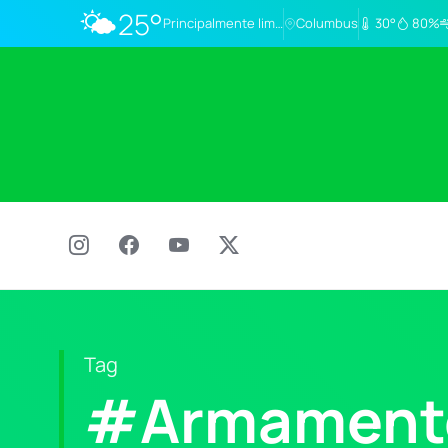
🌤️
25°
Principalmente limpo
Columbus
30°
80%
Tag
#Armament