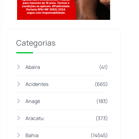
Jogue com responsabilidade. 18+
Categorias
Abaíra
(41)
Acidentes
(665)
Anagé
(183)
Aracatu
(373)
Bahia
(14545)