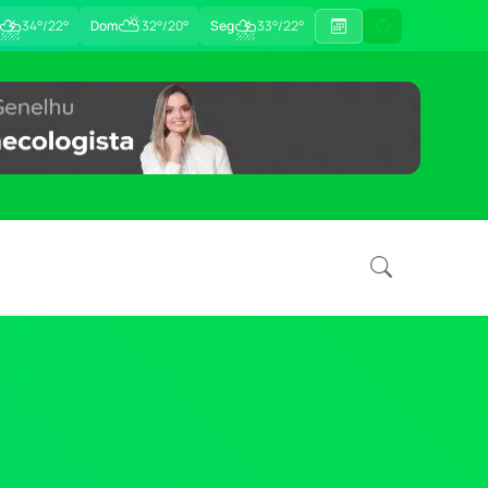
⛈
⛅
⛈
34°/22°
Dom
32°/20°
Seg
33°/22°