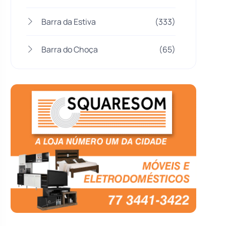
Barra da Estiva
(333)
Barra do Choça
(65)
Belo Campo
(57)
Bom Jesus da Lapa
(507)
Boquira
(152)
Botuporã
(72)
Brasil
(7680)
Brumado
(31955)