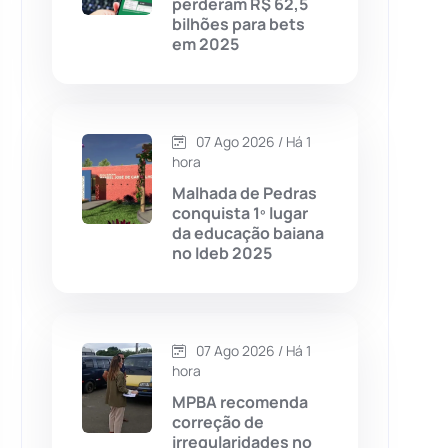
perderam R$ 62,5
bilhões para bets
Chapada Diamantina
(430)
em 2025
Condeúba
(133)
Contendas do Sincorá
(79)
07 Ago 2026 / Há 1
hora
Cordeiros
(49)
Malhada de Pedras
conquista 1º lugar
da educação baiana
Dom Basílio
(391)
no Ideb 2025
Economia
(1235)
07 Ago 2026 / Há 1
Educação
(232)
hora
MPBA recomenda
Érico Cardoso
(82)
correção de
irregularidades no