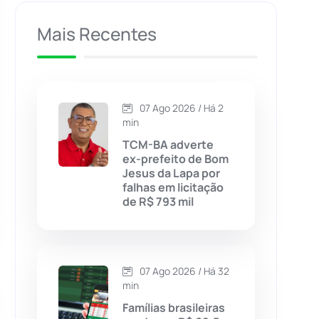
Caculé
(696)
Mais Recentes
Caetanos
(47)
Caetité
(1504)
07 Ago 2026 / Há 2
min
Candiba
(157)
TCM-BA adverte
ex-prefeito de Bom
Jesus da Lapa por
Cândido Sales
(121)
falhas em licitação
de R$ 793 mil
Caraíbas
(103)
Carinhanha
(299)
07 Ago 2026 / Há 32
min
Caturama
(65)
Famílias brasileiras