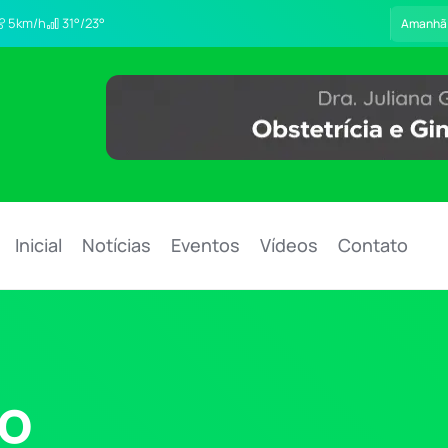
5km/h
31°/23°
Amanhã
Inicial
Notícias
Eventos
Vídeos
Contato
o