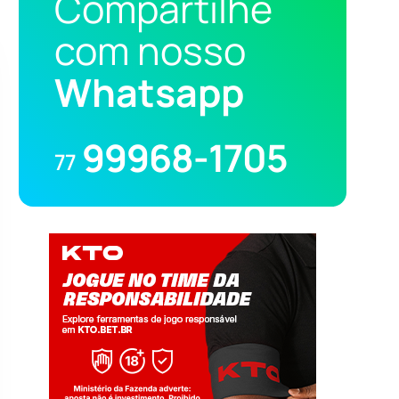
Compartilhe
com nosso
Whatsapp
99968-1705
77