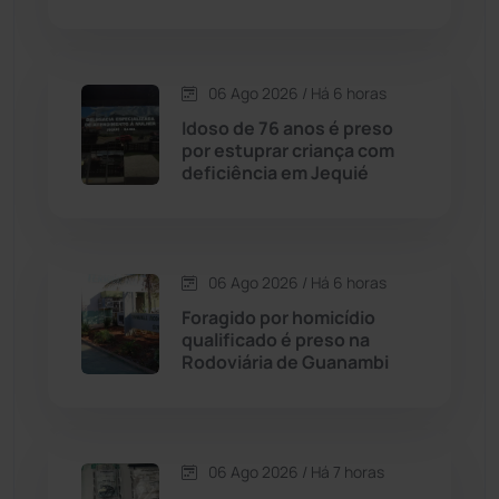
Condeúba
(133)
06 Ago 2026 / Há 6 horas
Contendas do Sincorá
(79)
Idoso de 76 anos é preso
por estuprar criança com
Cordeiros
(49)
deficiência em Jequié
Dom Basílio
(391)
06 Ago 2026 / Há 6 horas
Economia
(1235)
Foragido por homicídio
qualificado é preso na
Educação
(232)
Rodoviária de Guanambi
Érico Cardoso
(82)
06 Ago 2026 / Há 7 horas
Esportes
(522)