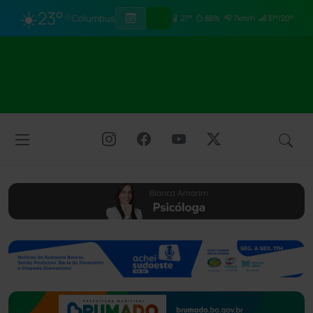
☀️
23°
Columbus
27°
88%
7km/h
31°/20°