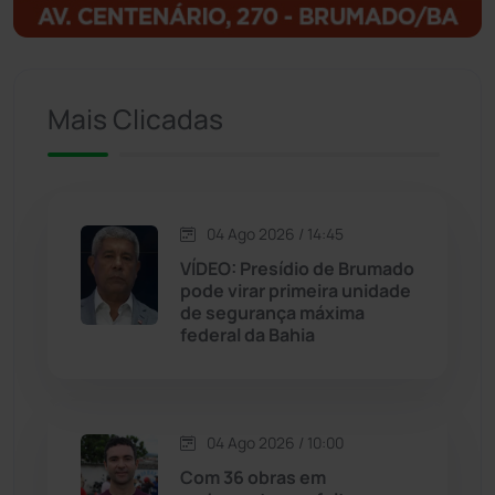
Igaporã
(218)
Ituaçu
(256)
Mais Clicadas
Iuiu
(173)
Jacaraci
(97)
04 Ago 2026 / 14:45
VÍDEO: Presídio de Brumado
Jequié
(313)
pode virar primeira unidade
de segurança máxima
federal da Bahia
Jussiape
(97)
Justiça
(1466)
04 Ago 2026 / 10:00
Lagoa Real
(182)
Com 36 obras em