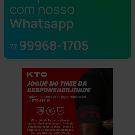
com nosso
Whatsapp
99968-1705
77