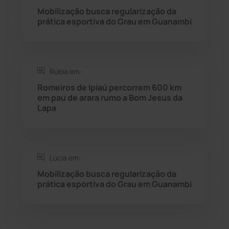
Mobilização busca regularização da
prática esportiva do Grau em Guanambi
Seabra
(50)
Sebastião Laranjeiras
(96)
Rúbia em:
Sítio do Mato
(42)
Romeiros de Ipiaú percorrem 600 km
em pau de arara rumo a Bom Jesus da
Lapa
Sudoeste Baiano
(1530)
Tanhaçu
(425)
Lúcia em:
Tanque Novo
(126)
Mobilização busca regularização da
prática esportiva do Grau em Guanambi
Tecnologia
(12)
Urandi
(156)