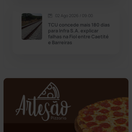
Mundo
(436)
02 Ago 2026 / 09:00
Oliveira dos Brejinhos
(67)
TCU concede mais 180 dias
para Infra S.A. explicar
Palmas de Monte Alto
(260)
falhas na Fiol entre Caetité
e Barreiras
Paramirim
(342)
Pindaí
(103)
Piripá
(90)
Planalto
(59)
Poções
(182)