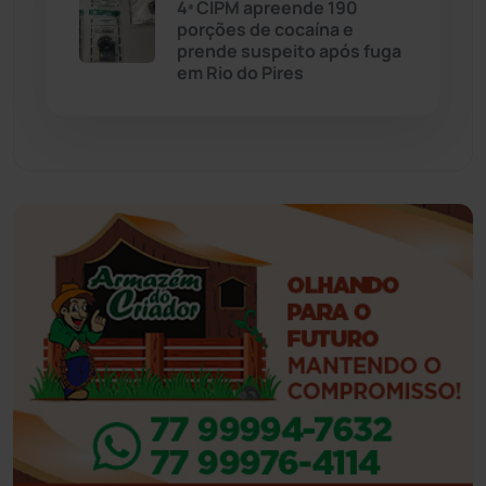
4ª CIPM apreende 190
porções de cocaína e
Eventos
(24)
prende suspeito após fuga
em Rio do Pires
Feira da Mata
(23)
Guajeru
(130)
Guanambi
(3494)
Ibiassucê
(167)
Ibicoara
(220)
Ibipitanga
(116)
Ibitiara
(32)