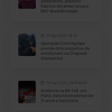
andamento, prefeito
Licínio de Almeida
(118)
Fabrício Abrantes lança o
PAC-B em Brumado
Livramento de Nossa...
(1338)
Macaúbas
(713)
01 Ago 2026 / 18:30
Operação Contragolpe
Maetinga
(101)
prende dois suspeitos de
estelionato na Chapada
Diamantina
Malhada
(82)
Malhada de Pedras
(507)
06 Ago 2026 / Há 9 horas
Matina
(71)
Acidente na BA-148, em
Piatã, mata brumadense de
31 anos e motorista
Mortugaba
(31)