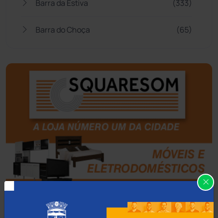
Barra da Estiva
(333)
Barra do Choça
(65)
Belo Campo
(57)
Bom Jesus da Lapa
(505)
Boquira
(152)
Botuporã
(72)
Brasil
(7679)
Brumado
(31955)
Caculé
(696)