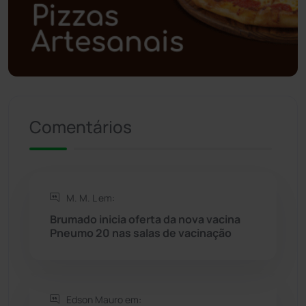
Polícia Civil
(57)
Polícia Militar
(27)
Política
(03)
Presidente Jânio Qu...
(125)
Comentários
Riacho de Santana
(309)
Rio de Contas
(410)
M. M. L em:
Brumado inicia oferta da nova vacina
Rio do Antônio
(203)
Pneumo 20 nas salas de vacinação
Rio do Pires
(98)
Edson Mauro em:
Saúde
(2427)