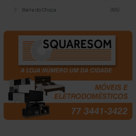
Barra do Choça
(65)
Belo Campo
(57)
Bom Jesus da Lapa
(505)
Boquira
(152)
Botuporã
(72)
Brasil
(7679)
Brumado
(31955)
Caculé
(696)