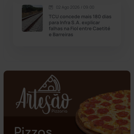
02 Ago 2026 / 09:00
Oliveira dos Brejinhos
(67)
TCU concede mais 180 dias
para Infra S.A. explicar
Palmas de Monte Alto
(260)
falhas na Fiol entre Caetité
e Barreiras
Paramirim
(342)
Pindaí
(103)
Piripá
(90)
Planalto
(59)
Poções
(182)
Polícia Civil
(57)