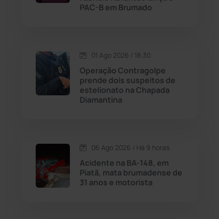
PAC-B em Brumado
Livramento de Nossa...
(1338)
Macaúbas
(713)
01 Ago 2026 / 18:30
Operação Contragolpe
Maetinga
(101)
prende dois suspeitos de
estelionato na Chapada
Diamantina
Malhada
(82)
Malhada de Pedras
(507)
06 Ago 2026 / Há 9 horas
Matina
(71)
Acidente na BA-148, em
Piatã, mata brumadense de
31 anos e motorista
Mortugaba
(31)
Mundo
(436)