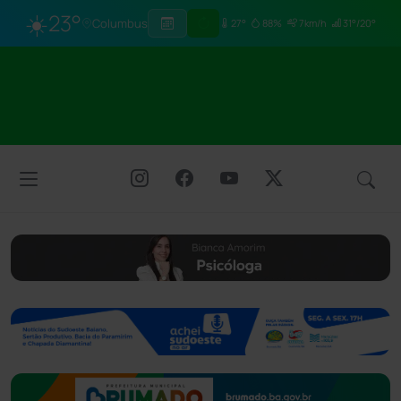
☀️
23°
Columbus
27°
88%
7km/h
31°/20°