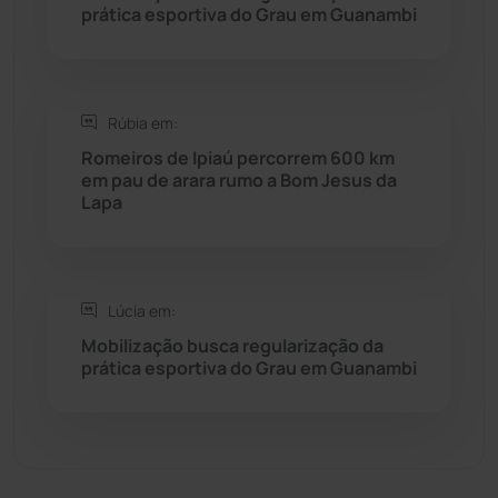
prática esportiva do Grau em Guanambi
Seabra
(50)
Sebastião Laranjeiras
(96)
Rúbia em:
Sítio do Mato
(42)
Romeiros de Ipiaú percorrem 600 km
em pau de arara rumo a Bom Jesus da
Lapa
Sudoeste Baiano
(1530)
Tanhaçu
(425)
Lúcia em:
Tanque Novo
(126)
Mobilização busca regularização da
prática esportiva do Grau em Guanambi
Tecnologia
(12)
Urandi
(156)