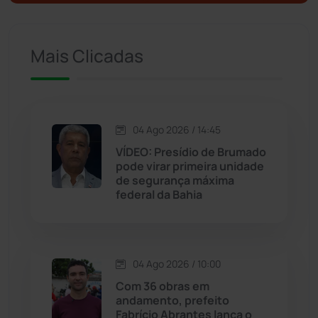
Ituaçu
(256)
Mais Clicadas
Iuiu
(173)
Jacaraci
(97)
04 Ago 2026 / 14:45
VÍDEO: Presídio de Brumado
Jequié
(313)
pode virar primeira unidade
de segurança máxima
federal da Bahia
Jussiape
(97)
Justiça
(1466)
04 Ago 2026 / 10:00
Lagoa Real
(182)
Com 36 obras em
andamento, prefeito
Licínio de Almeida
(118)
Fabrício Abrantes lança o