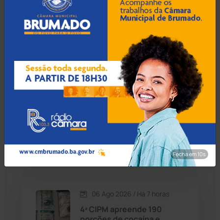
Condeúba
(133)
06 Ago 2026 / Há 6 horas
Contendas do Sincorá
(79)
Idoso de 76 anos é preso
por estuprar criança com
Cordeiros
(49)
deficiência em Jequié
Dom Basílio
(391)
06 Ago 2026 / Há 6 horas
Economia
(1235)
Foragido por homicídio
qualificado é preso na
Educação
(232)
Rodoviária de Guanambi
Fecha em 8s
Érico Cardoso
(82)
06 Ago 2026 / Há 7 horas
Esportes
(522)
4ª CIPM apreende 190
porções de cocaína e