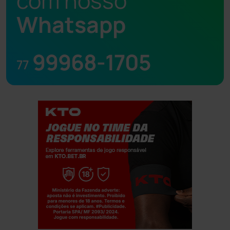
com nosso
Whatsapp
99968-1705
77