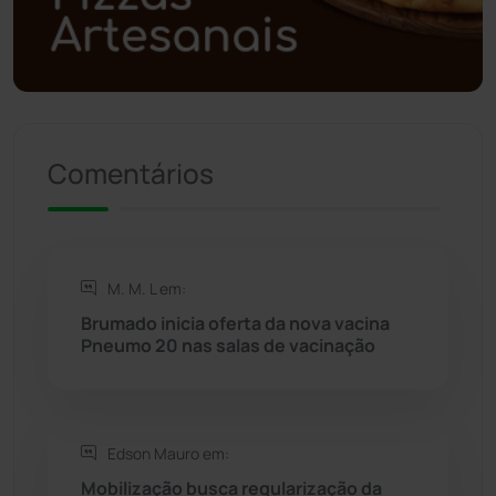
Polícia Militar
(27)
Política
(03)
Presidente Jânio Qu...
(125)
Comentários
Riacho de Santana
(309)
Rio de Contas
(410)
M. M. L em:
Brumado inicia oferta da nova vacina
Rio do Antônio
(203)
Pneumo 20 nas salas de vacinação
Rio do Pires
(98)
Edson Mauro em:
Saúde
(2427)
Mobilização busca regularização da