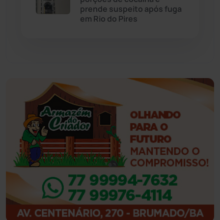
Eventos
(24)
prende suspeito após fuga
em Rio do Pires
Feira da Mata
(23)
Guajeru
(130)
Guanambi
(3494)
Ibiassucê
(167)
Ibicoara
(220)
Ibipitanga
(116)
Ibitiara
(32)
Igaporã
(218)