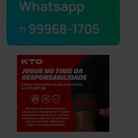
Whatsapp
99968-1705
77
Jogue com responsabilidade. 18+