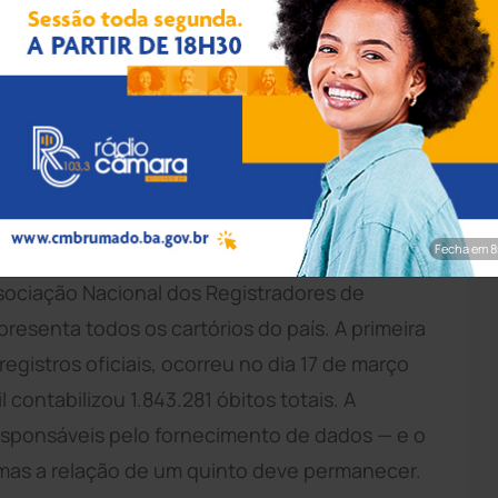
vel apenas na impressionante marca, atingida
, segundo o consórcio dos veículos de
m governo questionado em Comissão
ão na pandemia, o peso do novo coronavírus
m outro indicador — uma em cada cinco mortes
Fecha em 7
do ano passado é decorrente da doença. O
Associação Nacional dos Registradores de
resenta todos os cartórios do país. A primeira
gistros oficiais, ocorreu no dia 17 de março
contabilizou 1.843.281 óbitos totais. A
responsáveis pelo fornecimento de dados — e o
mas a relação de um quinto deve permanecer.