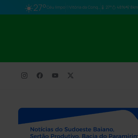
☀️
27°
Céu limpo
Vitória da Conq…
27°
48%
8km