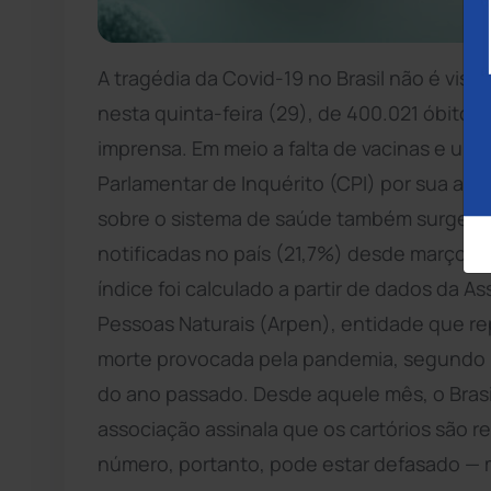
A tragédia da Covid-19 no Brasil não é visí
nesta quinta-feira (29), de 400.021 óbitos
imprensa. Em meio a falta de vacinas e u
Parlamentar de Inquérito (CPI) por sua aç
sobre o sistema de saúde também surge e
notificadas no país (21,7%) desde março 
índice foi calculado a partir de dados da 
Pessoas Naturais (Arpen), entidade que rep
morte provocada pela pandemia, segundo re
do ano passado. Desde aquele mês, o Brasil 
associação assinala que os cartórios são 
número, portanto, pode estar defasado — 