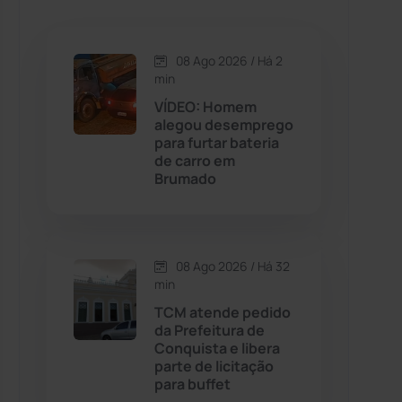
Caetanos
(47)
Caetité
(1504)
08 Ago 2026 / Há 2
min
Candiba
(157)
VÍDEO: Homem
alegou desemprego
para furtar bateria
Cândido Sales
(121)
de carro em
Brumado
Caraíbas
(103)
Carinhanha
(300)
08 Ago 2026 / Há 32
min
Caturama
(65)
TCM atende pedido
da Prefeitura de
Conquista e libera
Chapada Diamantina
(430)
parte de licitação
para buffet
Condeúba
(133)