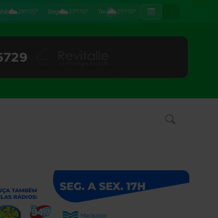
☁️
☁️
🌦
nhã
28°/15°
Seg
27°/15°
Ter
21°/16°