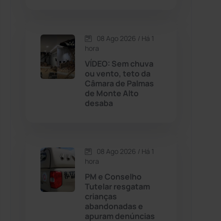
Contendas do Sincorá
(79)
08 Ago 2026 / Há 1
hora
Cordeiros
(49)
VÍDEO: Sem chuva
ou vento, teto da
Dom Basílio
(391)
Câmara de Palmas
de Monte Alto
desaba
Economia
(1236)
Educação
(232)
08 Ago 2026 / Há 1
Érico Cardoso
(82)
hora
PM e Conselho
Tutelar resgatam
Esportes
(522)
crianças
abandonadas e
Eventos
(24)
apuram denúncias