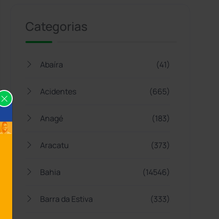
Categorias
Abaíra
(41)
Acidentes
(665)
Anagé
(183)
Aracatu
(373)
Bahia
(14546)
Barra da Estiva
(333)